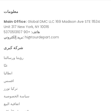
معلومات
Main Office:
Global DMC LLC 169 Madison Ave STE 11534
Unit 317 New York, NY 10016
هاتف:
+90 5370513107
hi@tourdepart.com
بريد إلكتروني:
شركة كبرى
رؤيتنا ورسالتنا
عنّا
انطاليا
افسس
تركيا تورز
سياسة الخصوصية
اتفاقية البيع