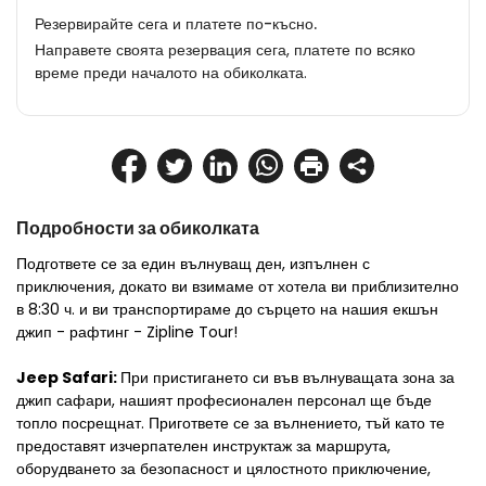
Резервирайте сега и платете по-късно.
Направете своята резервация сега, платете по всяко
време преди началото на обиколката.
Подробности за обиколката
Подгответе се за един вълнуващ ден, изпълнен с 
приключения, докато ви взимаме от хотела ви приблизително 
в 8:30 ч. и ви транспортираме до сърцето на нашия екшън 
джип - рафтинг - Zipline Tour!
Jeep Safari: 
При пристигането си във вълнуващата зона за 
джип сафари, нашият професионален персонал ще бъде 
топло посрещнат. Пригответе се за вълнението, тъй като те 
предоставят изчерпателен инструктаж за маршрута, 
оборудването за безопасност и цялостното приключение, 