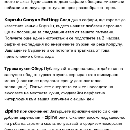
което очаква. Едночасовото джип сафари обещава живописни 
пейзажи и вълнуващо пътуване през разнообразен терен.
Koprulu Canyon Rafting: След
 джип сафари, ще караме до 
известния каньон Koprulu, където нашият любезен персонал 
ще ви посрещне за следващия етап от вашето пътуване. 
Получете още един инструктаж и се подгответе за 2-часова 
рафтинг експедиция по енергичните бързеи на река Копрулу. 
Завладейте бързеите и се потопете в тръпката от това 
приключение с бяла вода.
Турска кухня Обяд: 
Публикувайте адреналина, отдайте се на 
заслужен обяд от турската кухня, сервиран като фиксирано 
меню (напитки се предлагат срещу допълнително 
заплащане). Попълнете енергията си и се насладете на 
вкусовете на местната кухня, създавайки перфектна 
интерлюдия към вашия изпълнен с екшън ден.
Zipline приключение:
 Завършете приключението си с най-
добрия адреналин - zipline опит. Окачени високо над каньона, 
на ръба на стръмна скала, почувствайте средиземноморския 
бриз срещу кожата си, докато поемате това вълнуващо 