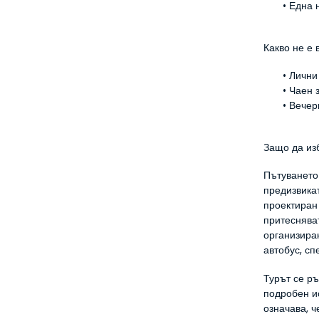
Една 
Какво не е
Лични
Чаен 
Вечер
Защо да из
Пътуването
предизвикат
проектиран 
притесняват
организира
автобус, сп
Турът се ръ
подробен ис
означава, ч