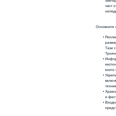
завла
част 
хиляд
Основните 
Репли
размер
Тази 
Троян
Инфор
експон
които
Укреп
включ
техник
Храмъ
и фес
Входна
предс