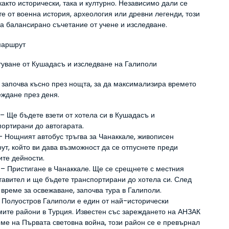
както исторически, така и културно. Независимо дали се 
е от военна история, археология или древни легенди, този 
га балансирано съчетание от учене и изследване.
маршрут
ътуване от Кушадасъ и изследване на Галиполи
 започва късно през нощта, за да максимализира времето 
еждане през деня.
– Ще бъдете взети от хотела си в Кушадасъ и 
портирани до автогарата.
– Нощният автобус тръгва за Чанаккале, живописен 
ут, който ви дава възможност да се отпуснете преди 
ите дейности.
 – Пристигане в Чанаккале. Ще се срещнете с местния 
тавител и ще бъдете транспортирани до хотела си. След 
 време за освежаване, започва тура в Галиполи.
– Полуостров Галиполи е един от най-исторически 
мите райони в Турция. Известен със зареждането на АНЗАК 
еме на Първата световна война, този район се е превърнал 