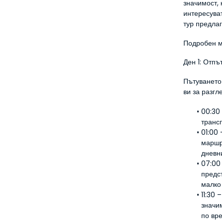
значимост, 
интересуват
тур предла
Подробен 
Ден 1: Отп
Пътуването
ви за разгл
00:30 
транс
01:00 
маршр
дневн
07:00
предс
малко
11:30 
значи
по вр