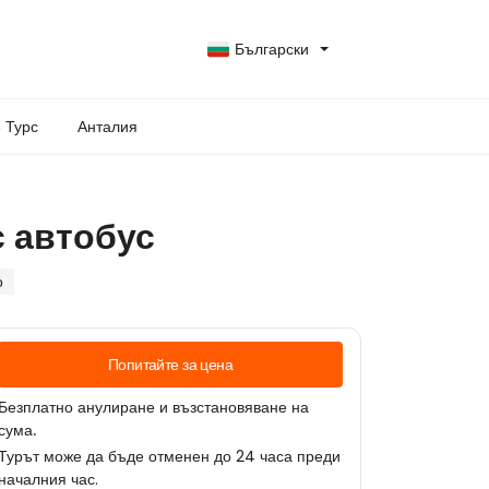
Български
 Турс
Анталия
с автобус
о
Попитайте за цена
Безплатно анулиране и възстановяване на
сума.
Турът може да бъде отменен до 24 часа преди
началния час.