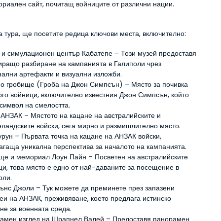
ориален сайт, почитащ войниците от различни нации.
а тура, ще посетите редица ключови места, включително:
 и симулационен център Кабатепе – Този музей предоставя 
иращо разбиране на кампанията в Галиполи чрез 
нални артефакти и визуални изложби.
о гробище (Гроба на Джон Симпсън) – Място за почивка 
ого войници, включително известния Джон Симпсън, който 
 символ на смелостта.
 АНЗАК – Мястото на кацане на австралийските и 
еландските войски, сега мирно и размишлително място.
урун – Първата точка на кацане на АНЗАК войски, 
агаща уникална перспектива за началото на кампанията.
ще и мемориал Лоун Пайн – Посветен на австралийските 
ци, това място е едно от най-даваните за посещение в 
оли.
ънс Джоли – Тук можете да преминете през запазени 
еи на АНЗАК, преживяване, което предлага истинско 
не за военната среда.
амен изглед на Шрапнел Валей – Предоставя панорамен 