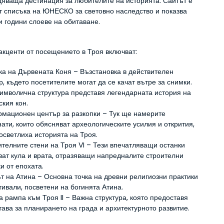
дяваща дестинация за любителите на историята. Сайтът е 
от списъка на ЮНЕСКО за световно наследство и показва 
и години слоеве на обитаване.
акценти от посещението в Троя включват:
ка на Дървената Коня – Възстановка в действителен 
, където посетителите могат да се качат вътре за снимки. 
символична структура представя легендарната история на 
ския кон.
мационен център за разкопки – Тук ще намерите 
ати, които обясняват археологическите усилия и открития, 
 осветлиха историята на Троя.
ителните стени на Троя VI – Тези впечатляващи останки 
ват кула и врата, отразяващи напредналите строителни 
и от епохата.
т на Атина – Основна точка на древни религиозни практики 
тивали, посветени на богинята Атина.
 рампа към Троя II – Важна структура, която предоставя 
тава за планирането на града и архитектурното развитие.