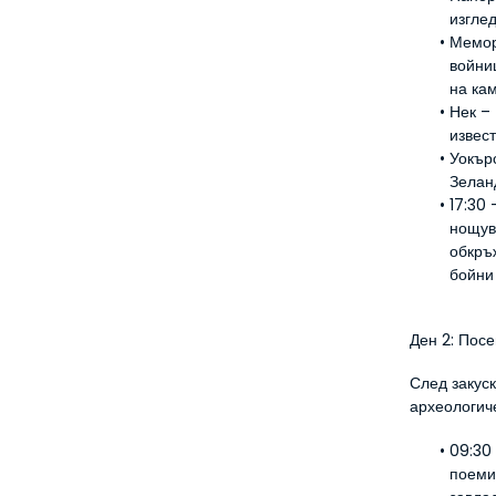
изглед
Мемор
войни
на ка
Нек – 
извес
Уокър
Зелан
17:30 
нощув
обкръ
бойни
Ден 2: Пос
След закуск
археологиче
09:30 
поеми 