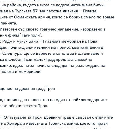
 на района, където някога се водеха интензивни битки.
иал на Турската 57-ма пехотна дивизия – Почита 
ците от Османската армия, които се бориха смело по време 
мпанията.
Известен със своето трагично нападение, изобразено в 
тния филм "Галиполи".
с Ридж и Чунук Байр – Главният мемориал на Нова 
дия, почитащ значителния им принос към кампанията.
– След тура, ще се върнете в хотела за настаняване и 
ка в Ечебат. Този малък град предлага спокойно 
жение, идеално за почивка след ден на разглеждане на 
 полета и мемориали.
ещение на древния град Троя
а, вторият ден е посветен на един от най-легендарните 
ски обекти в света: Троя.
– Отпътуване за Троя. Древният град е свързан с епичните 
на Хомера и известната Троянска война, което го прави 