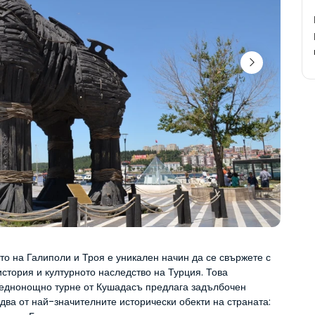
о на Галиполи и Троя е уникален начин да се свържете с 
стория и културното наследство на Турция. Това 
 еднонощно турне от Кушадасъ предлага задълбочен 
два от най-значителните исторически обекти на страната: 