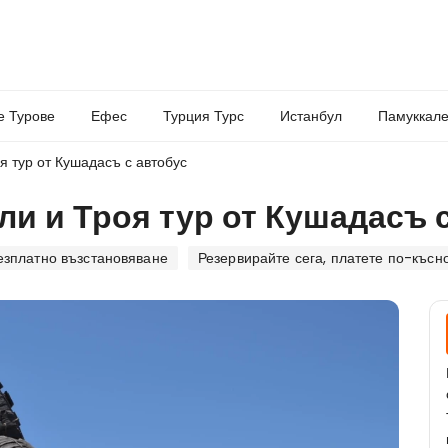
е Турове
Ефес
Турция Турс
Истанбул
Памуккале
я тур от Кушадасъ с автобус
оли и Троя тур от Кушадасъ 
езплатно възстановяване
Резервирайте сега, платете по-късн