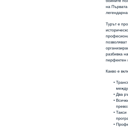
бойните пол
на Първата 
легендарна
Турът е про
историческо
професиона
позволяват 
организира
разбивка на
перфектен 
Какво е вкл
Транс
между
Два р
Всичк
прево
Такси 
прогр
Профе