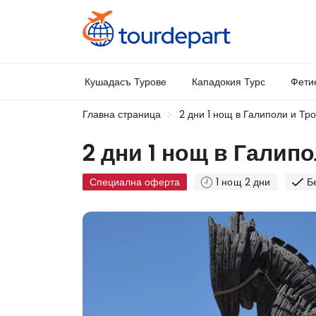
Кушадасъ Турове
Кападокия Турс
Фети
Главна страница
2 дни 1 нощ в Галиполи и Тро
2 дни 1 нощ в Галип
Специална оферта
1 нощ 2 дни
Б