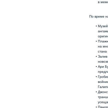
в мем
По време н
Музей
ангаж
ориги
Плажн
на мн
стана
Залив
новоз
Ари Б
предл
Гроби
войни
Галип
Джонс
транш
усеща
Панор