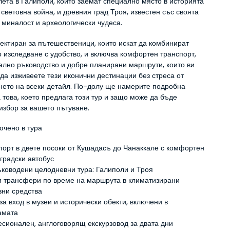
ета в Галиполи, които заемат специално място в историята 
световна война, и древния град Троя, известен със своята 
 миналост и археологически чудеса.
ектиран за пътешественици, които искат да комбинират 
 изследване с удобство, и включва комфортен транспорт, 
лно ръководство и добре планирани маршрути, които ви 
да изживеете тези иконични дестинации без стреса от 
нето на всеки детайл. По-долу ще намерите подробна 
 това, което предлага този тур и защо може да бъде 
избор за вашето пътуване.
ючено в тура
порт в двете посоки от Кушадасъ до Чанаккале с комфортен 
градски автобус
ъководени целодневни тура: Галиполи и Троя
и трансфери по време на маршрута в климатизирани 
зни средства
за вход в музеи и исторически обекти, включени в 
амата
сионален, англоговорящ екскурзовод за двата дни