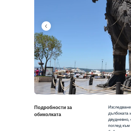
Подробности за
Изследванет
дълбоката и
обиколката
двудневно,
поглед към 