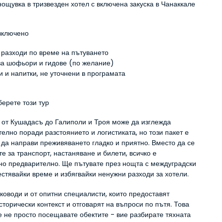
нощувка в тризвезден хотел с включена закуска в Чанаккале
 включено
 разходи по време на пътуването
за шофьори и гидове (по желание)
и и напитки, не уточнени в програмата
берете този тур
 от Кушадасъ до Галиполи и Троя може да изглежда 
елно поради разстоянието и логистиката, но този пакет е 
да направи преживяването гладко и приятно. Вместо да се 
е за транспорт, настаняване и билети, всичко е 
но предварително. Ще пътувате през нощта с междуградски 
естявайки време и избягвайки ненужни разходи за хотели.
ководи и от опитни специалисти, които предоставят 
торически контекст и отговарят на въпроси по пътя. Това 
е не просто посещавате обектите - вие разбирате тяхната 