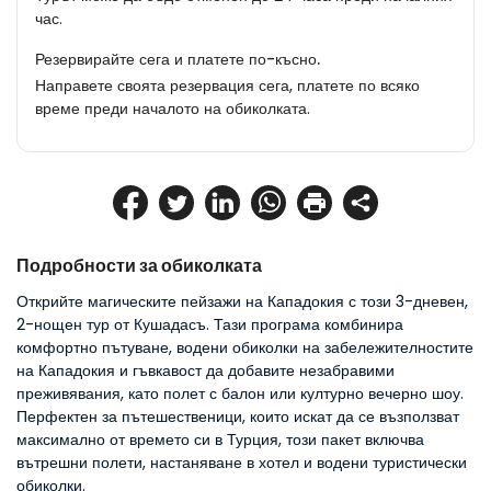
час.
Резервирайте сега и платете по-късно.
Направете своята резервация сега, платете по всяко
време преди началото на обиколката.
Подробности за обиколката
Открийте магическите пейзажи на Кападокия с този 3-дневен, 
2-нощен тур от Кушадасъ. Тази програма комбинира 
комфортно пътуване, водени обиколки на забележителностите 
на Кападокия и гъвкавост да добавите незабравими 
преживявания, като полет с балон или културно вечерно шоу. 
Перфектен за пътешественици, които искат да се възползват 
максимално от времето си в Турция, този пакет включва 
вътрешни полети, настаняване в хотел и водени туристически 
обиколки.