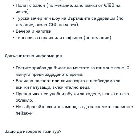
Полет с балон (по желание, започвайки от €180 на 
човек).
Турска вечер или шоу на Въртящите се дервиши (по 
желание, около €60 на човек).
Вечеря и напитки.
Типсове за водача или шофьора (по желание).
Допълнителна информация
Гостите трябва да бъдат на мястото за взимане поне 10 
минути преди зададеното време.
Валидна паспорт или лична карта е необходима за 
всички пътуващи, включително деца.
Препоръчват се удобни обувки за ходене, шапка и лека 
облекло.
Не забравяйте своята камера, за да заснемете красивите 
пейзажи.
Защо да изберете този тур?