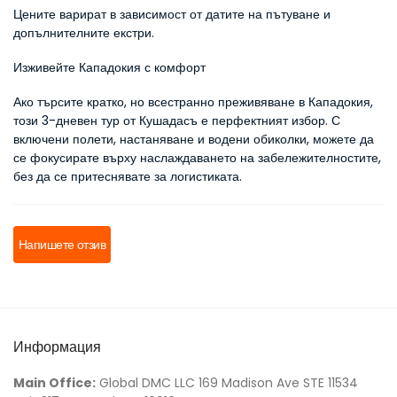
Цените варират в зависимост от датите на пътуване и 
допълнителните екстри.
Изживейте Кападокия с комфорт
Ако търсите кратко, но всестранно преживяване в Кападокия, 
този 3-дневен тур от Кушадасъ е перфектният избор. С 
включени полети, настаняване и водени обиколки, можете да 
се фокусирате върху наслаждаването на забележителностите, 
без да се притеснявате за логистиката.
Напишете отзив
Информация
Main Office:
Global DMC LLC 169 Madison Ave STE 11534