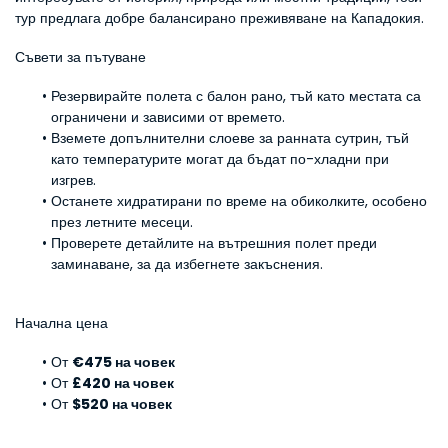
тур предлага добре балансирано преживяване на Кападокия.
Съвети за пътуване
Резервирайте полета с балон рано, тъй като местата са 
ограничени и зависими от времето.
Вземете допълнителни слоеве за ранната сутрин, тъй 
като температурите могат да бъдат по-хладни при 
изгрев.
Останете хидратирани по време на обиколките, особено 
през летните месеци.
Проверете детайлите на вътрешния полет преди 
заминаване, за да избегнете закъснения.
Начална цена
От 
€475 на човек
От 
£420 на човек
От 
$520 на човек