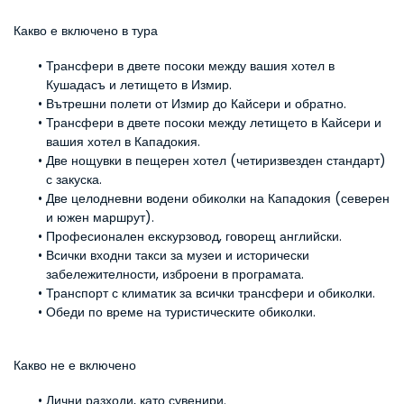
Какво е включено в тура
Трансфери в двете посоки между вашия хотел в 
Кушадасъ и летището в Измир.
Вътрешни полети от Измир до Кайсери и обратно.
Трансфери в двете посоки между летището в Кайсери и 
вашия хотел в Кападокия.
Две нощувки в пещерен хотел (четиризвезден стандарт) 
с закуска.
Две целодневни водени обиколки на Кападокия (северен 
и южен маршрут).
Професионален екскурзовод, говорещ английски.
Всички входни такси за музеи и исторически 
забележителности, изброени в програмата.
Транспорт с климатик за всички трансфери и обиколки.
Обеди по време на туристическите обиколки.
Какво не е включено
Лични разходи, като сувенири.