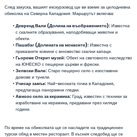
След закуска, вашият екскурзовод ще ви вземе за целодневна 
обиколка на Северна Кападокия. Маршрутът включва:
Девренд Вали (Долина на въображението):
 Известна 
с скалните образувания, наподобяващи животни и 
обекти.
Пашабаг (Долината на монасите):
 Известна с 
приказните комини с множество скални капаци.
Гьореме Открит музей:
 Обект на световното наследство 
на ЮНЕСКО с пещерни църкви и фрески.
Зелвски Вали:
 Старо пещерно село с изоставени 
домове и тунели.
Учисар замък:
 Най-високата точка в Кападокия, 
предлагаща панорамни гледки.
Авноос село за керамика:
 Град, известен с техники за 
изработване на керамика, предавани през хиляди 
години.
По време на обиколката ще се насладите на традиционен 
турски обяд в местен ресторант. В късния следобед ще се 