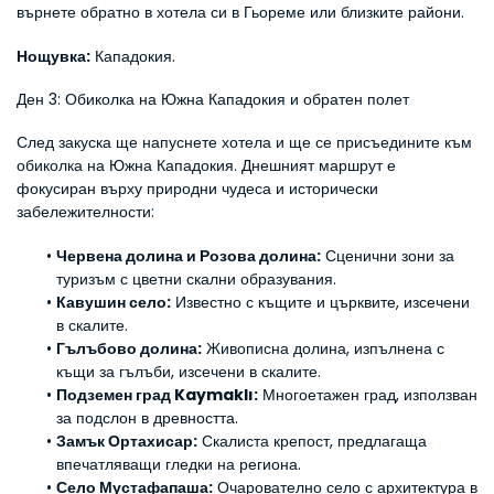
върнете обратно в хотела си в Гьореме или близките райони.
Нощувка:
 Кападокия.
Ден 3: Обиколка на Южна Кападокия и обратен полет
След закуска ще напуснете хотела и ще се присъедините към 
обиколка на Южна Кападокия. Днешният маршрут е 
фокусиран върху природни чудеса и исторически 
забележителности:
Червена долина и Розова долина:
 Сценични зони за 
туризъм с цветни скални образувания.
Кавушин село:
 Известно с къщите и църквите, изсечени 
в скалите.
Гълъбово долина:
 Живописна долина, изпълнена с 
къщи за гълъби, изсечени в скалите.
Подземен град Kaymaklı:
 Многоетажен град, използван 
за подслон в древността.
Замък Ортахисар:
 Скалиста крепост, предлагаща 
впечатляващи гледки на региона.
Село Мустафапаша:
 Очарователно село с архитектура в 