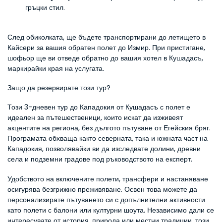
гръцки стил.
След обиколката, ще бъдете транспортирани до летището в 
Кайсери за вашия обратен полет до Измир. При пристигане, 
шофьор ще ви отведе обратно до вашия хотел в Кушадасъ, 
маркирайки края на услугата.
Защо да резервирате този тур?
Този 3-дневен тур до Кападокия от Кушадасъ с полет е 
идеален за пътешественици, които искат да изживеят 
акцентите на региона, без дългото пътуване от Егейския бряг. 
Програмата обхваща както северната, така и южната част на 
Кападокия, позволявайки ви да изследвате долини, древни 
села и подземни градове под ръководството на експерт.
Удобството на включените полети, трансфери и настаняване 
осигурява безгрижно преживяване. Освен това можете да 
персонализирате пътуването си с допълнителни активности 
като полети с балони или културни шоута. Независимо дали се 
интересувате от история, природа или местни традиции, този 