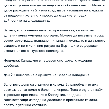
След като се регистрирате, останалата част от деня е ваша, за 
да се отпуснете или да изследвате в собствено темпо. Можете 
да се разходите из близкия град, да се насладите на гледката 
от пещерния хотел или просто да отдъхнете преди 
дейностите на следващия ден.
За тези, които желаят вечерно преживяване, са налични 
допълнителни културни програми. Можете да посетите турска 
вечер, включваща традиционни танци и музика, или да станете 
свидетели на мистичния ритуал на Въртящите се дервиши, 
иконична част от турското наследство.
Нощувка:
 Кападокия в пещерен стил хотел с модерни 
удобства.
Ден 2: Обиколка на акцентите на Северна Кападокия
Започнете деня си с закуска в хотела. За ранобудните има 
възможност за полет с балон на изгрева. Това е едно от най-
търсените преживявания в Кападокия, предлагащо 
зашеметяващи изгледи на долините и приказните комини, 
обляти в утринна светлина.