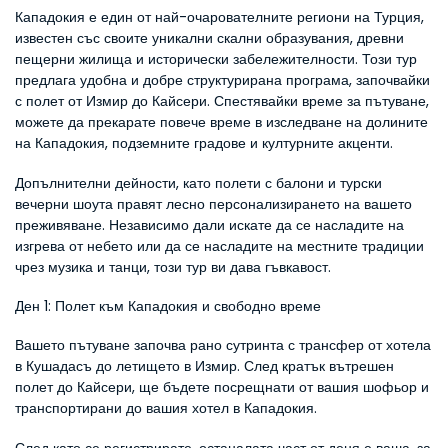
Кападокия е един от най-очарователните региони на Турция, 
известен със своите уникални скални образувания, древни 
пещерни жилища и исторически забележителности. Този тур 
предлага удобна и добре структурирана програма, започвайки 
с полет от Измир до Кайсери. Спестявайки време за пътуване, 
можете да прекарате повече време в изследване на долините 
на Кападокия, подземните градове и културните акценти.
Допълнителни дейности, като полети с балони и турски 
вечерни шоута правят лесно персонализирането на вашето 
преживяване. Независимо дали искате да се насладите на 
изгрева от небето или да се насладите на местните традиции 
чрез музика и танци, този тур ви дава гъвкавост.
Ден 1: Полет към Кападокия и свободно време
Вашето пътуване започва рано сутринта с трансфер от хотела 
в Кушадасъ до летището в Измир. След кратък вътрешен 
полет до Кайсери, ще бъдете посрещнати от вашия шофьор и 
транспортирани до вашия хотел в Кападокия.