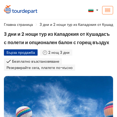
Главна страница
3 дни и 2 нощи тур из Кападокия от Кушада
3 дни и 2 нощи тур из Кападокия от Кушадасъ
с полети и опционален балон с горещ въздух
Бърза продажба
2 нощ 3 дни
Безплатно възстановяване
Резервирайте сега, платете по-късно