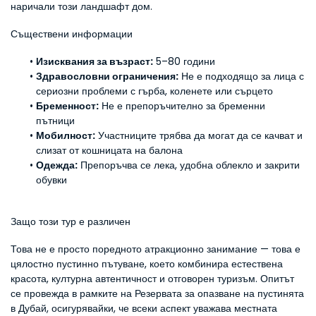
наричали този ландшафт дом.
Съществени информации
Изисквания за възраст:
 5–80 години
Здравословни ограничения:
 Не е подходящо за лица с 
сериозни проблеми с гърба, коленете или сърцето
Бременност:
 Не е препоръчително за бременни 
пътници
Мобилност:
 Участниците трябва да могат да се качват и 
слизат от кошницата на балона
Одежда:
 Препоръчва се лека, удобна облекло и закрити 
обувки
Защо този тур е различен
Това не е просто поредното атракционно занимание — това е 
цялостно пустинно пътуване, което комбинира естествена 
красота, културна автентичност и отговорен туризъм. Опитът 
се провежда в рамките на Резервата за опазване на пустинята 
в Дубай, осигурявайки, че всеки аспект уважава местната 