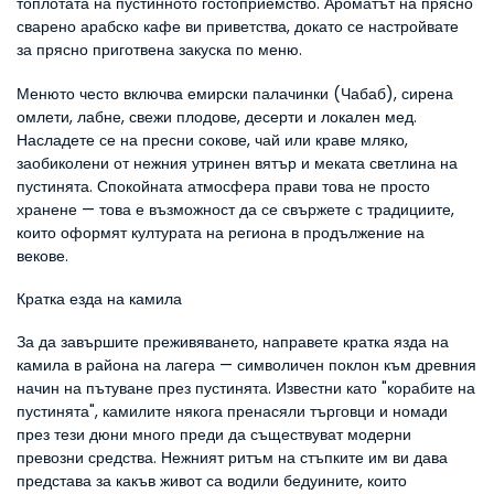
топлотата на пустинното гостоприемство. Ароматът на прясно 
сварено арабско кафе ви приветства, докато се настройвате 
за прясно приготвена закуска по меню.
Менюто често включва емирски палачинки (Чабаб), сирена 
омлети, лабне, свежи плодове, десерти и локален мед. 
Насладете се на пресни сокове, чай или краве мляко, 
заобиколени от нежния утринен вятър и меката светлина на 
пустинята. Спокойната атмосфера прави това не просто 
хранене — това е възможност да се свържете с традициите, 
които оформят културата на региона в продължение на 
векове.
Кратка езда на камила
За да завършите преживяването, направете кратка язда на 
камила в района на лагера — символичен поклон към древния 
начин на пътуване през пустинята. Известни като "корабите на 
пустинята", камилите някога пренасяли търговци и номади 
през тези дюни много преди да съществуват модерни 
превозни средства. Нежният ритъм на стъпките им ви дава 
представа за какъв живот са водили бедуините, които 