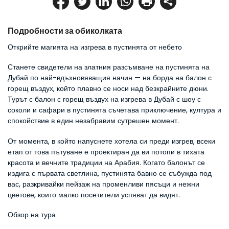
Подробности за обиколката
Открийте магията на изгрева в пустинята от небето
Станете свидетели на златния разсъмване на пустинята на 
Дубай по най-вдъхновяващия начин — на борда на балон с 
горещ въздух, който плавно се носи над безкрайните дюни. 
Турът с балон с горещ въздух на изгрева в Дубай с шоу с 
соколи и сафари в пустинята съчетава приключение, култура и 
спокойствие в един незабравим сутрешен момент.
От момента, в който напуснете хотела си преди изгрев, всеки 
етап от това пътуване е проектиран да ви потопи в тихата 
красота и вечните традиции на Арабия. Когато балонът се 
издига с първата светлина, пустинята бавно се събужда под 
вас, разкривайки пейзаж на променливи пясъци и нежни 
цветове, които малко посетители успяват да видят.
Обзор на тура