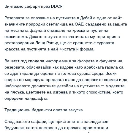
Винтажно сафари през DDCR
Резервата за опазване на пустинята в Дубай е едно от най-
значимите природни светилища на ОАЕ, създадено за защита 
на местната фауна и опазване на крехката пустинна 
екосистема. Докато пътувате из златистата му територия в 
реставрирания Ленд Ровър, ще се срещнете с суровата 
красота на пустинята в най-чистата й форма.
Вашият гид споделя информация за флората и фауната на 
резервата, обяснявайки как видове като арабската газела са 
се адаптирали да оцелеят в толкова сурова среда. Всеки 
спирка по маршрута предлага шанс да направите снимки и да 
наблюдавате деликатните детайли на пустинята — моделите 
на пясъка, цветовете на изгрева и тихото спокойствие, което 
определя ландшафта.
Традиционен бедуински опит за закуска
След вашето сафари, ще пристигнете в наследствен 
бедуински лагер, построен да отразява простотата и 