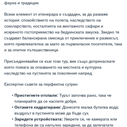
фауна и традиции.
Всеки елемент от итинерара е създаден, за да разкаже 
история: спокойствието на полета, наследството на 
соколарството, носталгията на винтажното сафари и 
искреното гостоприемство на бедуинската закуска. Заедно те 
създават балансирана смесица от приключение и размисъл, 
която привлекателна за както за първокласни посетители, така 
и за опитни пътешественици.
Присъединявайки се към този тур, вие също допринасяате 
която помага за опазването на местната и културна 
наследство на пустинята за поколения напред.
Експертни съвети за перфектна сутрин
Пристигнете отспали:
 Турът започва рано, така че 
планирайте да се наспите добре.
Останете хидратирани:
 Донесете малка бутилка вода; 
въздухът в пустинята може да бъде сух.
Заредете устройствата:
 Уверете се, че камерата или 
телефона ви са напълно заредени, за да запечатате 