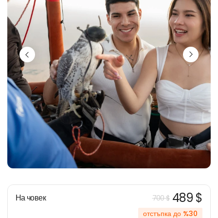
489 $
На човек
700 $
отстъпка до %30