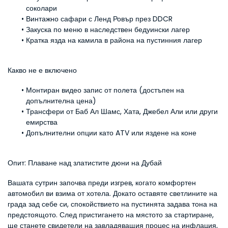
соколари
Винтажно сафари с Ленд Ровър през DDCR
Закуска по меню в наследствен бедуински лагер
Кратка язда на камила в района на пустинния лагер
Какво не е включено
Монтиран видео запис от полета (достъпен на 
допълнителна цена)
Трансфери от Баб Ал Шамс, Хата, Джебел Али или други 
емирства
Допълнителни опции като ATV или яздене на коне
Опит: Плаване над златистите дюни на Дубай
Вашата сутрин започва преди изгрев, когато комфортен 
автомобил ви взима от хотела. Докато оставяте светлините на 
града зад себе си, спокойствието на пустинята задава тона на 
предстоящото. След пристигането на мястото за стартиране, 
ще станете свидетели на завладяващия процес на инфлация, 