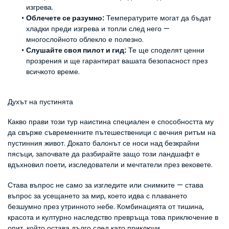
изгрева.
Облечете се разумно:
 Температурите могат да бъдат 
хладки преди изгрева и топли след него — 
многослойното облекло е полезно.
Слушайте своя пилот и гид:
 Те ще споделят ценни 
прозрения и ще гарантират вашата безопасност през 
всичкото време.
Духът на пустинята
Какво прави този тур наистина специален е способността му 
да свърже съвременните пътешественици с вечния ритъм на 
пустинния живот. Докато балонът се носи над безкрайни 
пясъци, започвате да разбирайте защо този ландшафт е 
вдъхновил поети, изследователи и мечтатели през вековете.
Става въпрос не само за изгледите или снимките — става 
въпрос за усещането за мир, което идва с плаването 
безшумно през утринното небе. Комбинацията от тишина, 
красота и културно наследство превръща това приключение в 
опит, който остава дълго след като приключи.