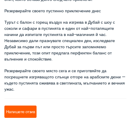
Резервирайте своето пустинно приключение днес
Турът с балон с горещ въздух на изгрева в Дубай с шоу с 
соколи и сафари в пустинята е един от най-потапящите 
начини да изпитате пустинята в най-магичния й час. 
Независимо дали празнувате специален ден, изследвате 
Дубай за първи път или просто търсите запомняемо 
приключение, този опит предлага перфектен баланс от 
вълнение и спокойствие.
Резервирайте своето място сега и се приготвяйте да 
посрещнете изгряващото слънце отгоре на арабските дюни — 
където пустинята оживява в светлината, мълчанието и вечния 
ужас.
Напишете отзив