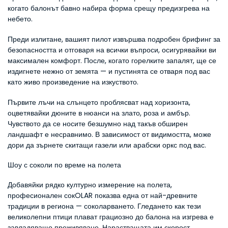
когато балонът бавно набира форма срещу предизгрева на 
небето.
Преди излитане, вашият пилот извършва подробен брифинг за 
безопасността и отговаря на всички въпроси, осигурявайки ви 
максимален комфорт. После, когато горелките запалят, ще се 
издигнете нежно от земята — и пустинята се отваря под вас 
като живо произведение на изкуството.
Първите лъчи на слънцето проблясват над хоризонта, 
оцветявайки дюните в нюанси на злато, роза и амбър. 
Чувството да се носите безшумно над такъв обширен 
ландшафт е несравнимо. В зависимост от видимостта, може 
дори да зърнете скитащи газели или арабски оркс под вас.
Шоу с соколи по време на полета
Добавяйки рядко културно измерение на полета, 
професионален сокOLAR показва една от най-древните 
традиции в региона — соколарването. Гледането как тези 
великолепни птици плават грациозно до балона на изгрева е 
завладяващо преживяване. Нарастващата им скорост, 