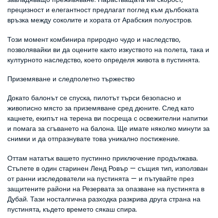
прецизност и елегантност предлагат поглед към дълбоката 
връзка между соколите и хората от Арабския полуостров.
Този момент комбинира природно чудо и наследство, 
позволявайки ви да оцените както изкуството на полета, така и 
културното наследство, което определя живота в пустинята.
Приземяване и следполетно тържество
Докато балонът се спуска, пилотът търси безопасно и 
живописно място за приземяване сред дюните. След като 
кацнете, екипът на терена ви посреща с освежителни напитки 
и помага за сгъването на балона. Ще имате няколко минути за 
снимки и да отпразнувате това уникално постижение.
Оттам нататък вашето пустинно приключение продължава. 
Стъпете в один старинен Ленд Ровър — същия тип, използван 
от ранни изследователи на пустинята — и пътувайте през 
защитените райони на Резервата за опазване на пустинята в 
Дубай. Тази носталгична разходка разкрива друга страна на 
пустинята, където времето сякаш спира.