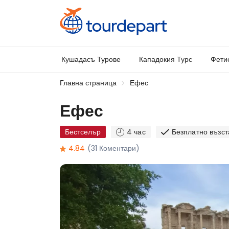
Кушадасъ Турове
Кападокия Турс
Фети
Главна страница
Ефес
Ефес
Бестселър
4 час
Безплатно възс
4.84
(31 Коментари)