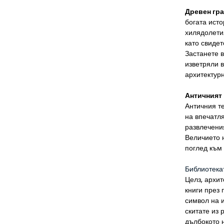
Древен гра
богата исто
хилядолети
като свидет
Застанете в
изветряли в
архитектур
Античният
Античния т
на впечатля
развлечени
Величието н
поглед към 
Библиотека
Целз, архит
книги през 
символ на и
скитате из 
дълбокото 