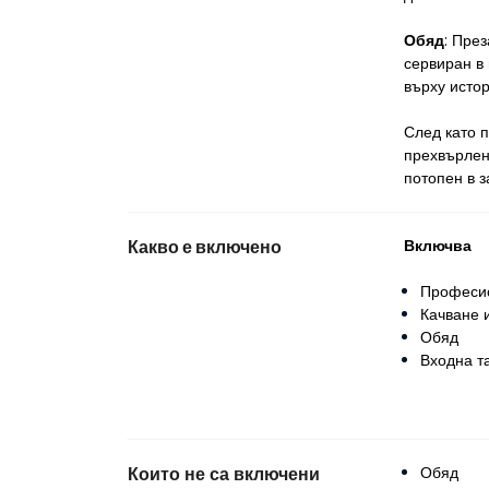
Обяд
: Пре
сервиран в 
върху исто
След като 
прехвърлени
потопен в 
Какво е включено
Включва
Професио
Качване 
Обяд
Входна т
Които не са включени
Обяд