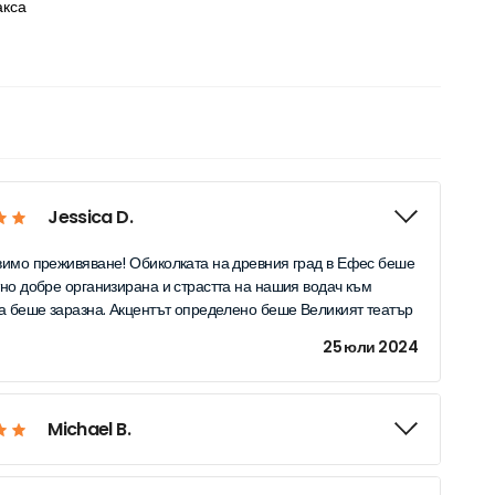
акса
Jessica D.
имо преживяване! Обиколката на древния град в Ефес беше
но добре организирана и страстта на нашия водач към
а беше заразна. Акцентът определено беше Великият театър
25 юли 2024
Michael B.