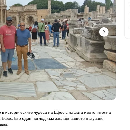
е в историческите чудеса на Ефес с нашата изключителна 
а Ефес. Ето един поглед към завладяващото пътуване, 
аква: