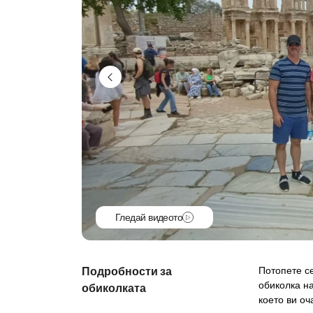
Гледай видеото
Подробности за
Потопете с
обиколка н
обиколката
което ви оч