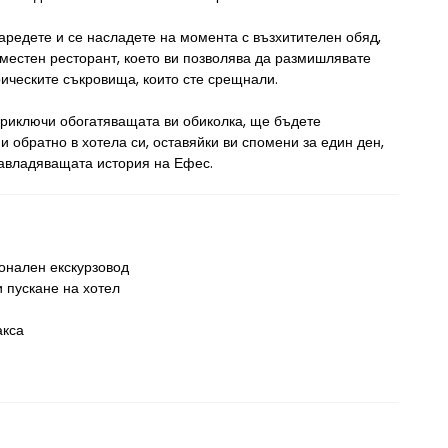
заредете и се насладете на момента с възхитителен обяд, 
местен ресторант, което ви позволява да размишлявате 
рическите съкровища, които сте срещнали.
приключи обогатяващата ви обиколка, ще бъдете 
 обратно в хотела си, оставяйки ви спомени за един ден, 
завладяващата история на Ефес.
нален екскурзовод
и пускане на хотел
акса