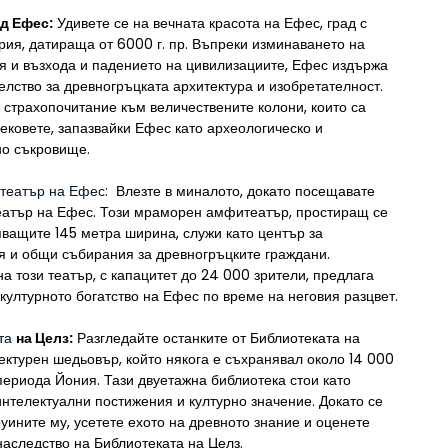
д Ефес:
 Удивете се на вечната красота на Ефес, град с 
рия, датираща от 6000 г. пр. Въпреки изминаването на 
я и възхода и падението на цивилизациите, Ефес издържа 
елство за древногръцката архитектура и изобретателност. 
 страхопочитание към величествените колони, които са 
ековете, запазвайки Ефес като археологическо и 
но съкровище.
 театър на Ефес: 
 Влезте в миналото, докато посещавате 
еатър на Ефес. Този мраморен амфитеатър, простиращ се 
ващите 145 метра ширина, служи като център за 
я и общи събирания за древногръцките граждани. 
а този театър, с капацитет до 24 000 зрители, предлага 
културното богатство на Ефес по време на неговия разцвет.
та 
на Целз:
 Разгледайте останките от Библиотеката на 
ектурен шедьовър, който някога е съхранявал около 14 000 
периода Йония. Тази двуетажна библиотека стои като 
нтелектуални постижения и културно значение. Докато се 
руините му, усетете ехото на древното знание и оценете 
наследство на Библиотеката на Целз.