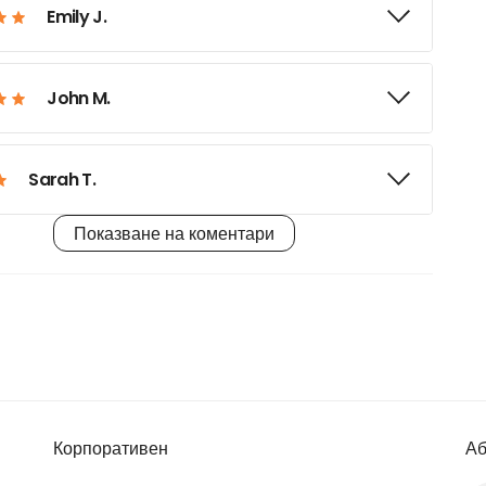
Emily J.
John M.
Sarah T.
Показване на коментари
Grace P.
William H.
Zoe M.
Корпоративен
Аб