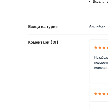
Входна т
Езици на турне
Английски
Коментари (31)
Незабрав
невероят
историят