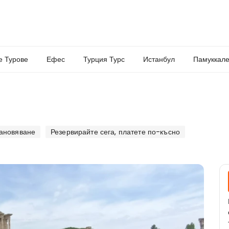
е Турове
Ефес
Турция Турс
Истанбул
Памуккале
тановяване
Резервирайте сега, платете по-късно