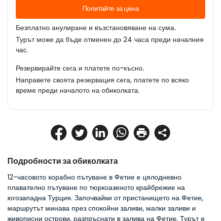
Попитайте за цена
Безплатно анулиране и възстановяване на сума.
Турът може да бъде отменен до 24 часа преди началния
час.
Резервирайте сега и платете по-късно.
Направете своята резервация сега, платете по всяко
време преди началото на обиколката.
Подробности за обиколката
12-часовото корабно пътуване в Фетие е цялодневно 
плавателно пътуване по тюркоазеното крайбрежие на 
югозападна Турция. Започвайки от пристанището на Фетие, 
маршрутът минава през спокойни заливи, малки заливи и 
живописни острови, разпръснати в залива на Фетие. Турът е 