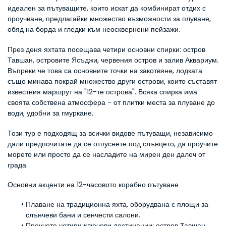
идеален за пътуващите, които искат да комбинират отдих с 
проучване, предлагайки множество възможности за плуване, 
обяд на борда и гледки към неосквернени пейзажи.
През деня яхтата посещава четири основни спирки: остров 
Тавшан, островите Ясъджи, червения остров и залив Аквариум. 
Въпреки че това са основните точки на закотвяне, лодката 
също минава покрай множество други острови, които съставят 
известния маршрут на "12-те острова". Всяка спирка има 
своята собствена атмосфера - от плитки места за плуване до 
води, удобни за гмуркане.
Този тур е подходящ за всички видове пътуващи, независимо 
дали предпочитате да се отпуснете под слънцето, да проучите 
морето или просто да се насладите на мирен ден далеч от 
града.
Основни акценти на 12-часовото корабно пътуване
Плаване на традиционна яхта, оборудвана с площи за 
слънчеви бани и сенчести салони.
Проучете четири ключови дестинации: остров Тавшан, 