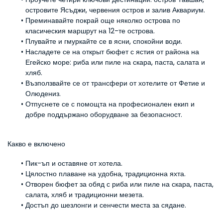
островите Ясъджи, червения остров и залив Аквариум.
Преминавайте покрай още няколко острова по 
класическия маршрут на 12-те острова.
Плувайте и гмуркайте се в ясни, спокойни води.
Насладете се на открыт бюфет с ястия от района на 
Егейско море: риба или пиле на скара, паста, салата и 
хляб.
Възползвайте се от трансфери от хотелите от Фетие и 
Олюдениз.
Отпуснете се с помощта на професионален екип и 
добре поддържано оборудване за безопасност.
Какво е включено
Пик-ъп и оставяне от хотела.
Цялостно плаване на удобна, традиционна яхта.
Отворен бюфет за обяд с риба или пиле на скара, паста, 
салата, хляб и традиционни мезета.
Достъп до шезлонги и сенчести места за сядане.