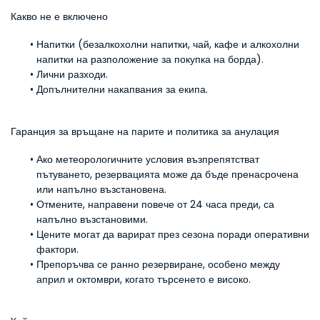
Какво не е включено
Напитки (безалкохолни напитки, чай, кафе и алкохолни 
напитки на разположение за покупка на борда).
Лични разходи.
Допълнителни накапвания за екипа.
Гаранция за връщане на парите и политика за анулация
Ако метеорологичните условия възпрепятстват 
пътуването, резервацията може да бъде пренасрочена 
или напълно възстановена.
Отмените, направени повече от 24 часа преди, са 
напълно възстановими.
Цените могат да варират през сезона поради оперативни 
фактори.
Препоръчва се ранно резервиране, особено между 
април и октомври, когато търсенето е високо.