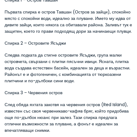
Спирка 1 – Остров Тавшан
Първата спирка е остров Тавшан (Остров за зайци), спокойно 
място с спокойни води, идеално за плуване. Името му идва от 
дивите зайци, които някога са обитавали района. Заливът тук е 
защитен, което го прави подходящ дори за начинаещи плувци.
Спирка 2 – Островите Ясъджи
Следва лодката да стигне островите Ясъджи, група малки 
островчета, свързани с плитки пясъчни ивици. Ясната, плитка 
вода създава естествен басейн, идеален за деца и възрастни. 
Районът е и фотогеничен, с комбинацията от тюркоазени 
плитчини и по-дълбоки сини води.
Спирка 3 – Червения остров
След обяда яхтата закотвя на червения остров (Red Island), 
известен със своя червеникаво-кафяв бряг, който придобива 
още по-дълбок нюанс при залез. Тази спирка предлага 
отлични възможности за плуване, а фонът е идеален за 
впечатляващи снимки.