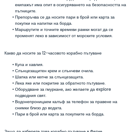
екипажът има опит в осигуряването на безопасността на 
пътниците.
Препоръчва се да носите пари в брой или карта за 
покупки на напитки на борда.
Маршрутите и точните времеви рамки могат да се 
променят леко в зависимост от морските условия.
Какво да носите за 12-часовото корабно пътуване
Купа и хавлия.
Слънцезащитен крем и слънчеви очила.
Шапка или кепче за слънцезащита.
Лека яке или покритие за обратното пътуване.
Оборудване за гмуркане, ако желаете да explore 
подводния свят.
Водонепроницаем калъф за телефон за правене на 
снимки близо до водата.
Пари в брой или карта за покупките на борда.
Защо да изберете това корабно пътуване в Фетие