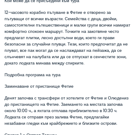
Кой може да се присъедини към тура
12-часовото корабно пътуване в Фетие е отворено за 
пътуващи от всички възрасти. Семейства с деца, двойки, 
самостоятелни пътешественици и малки групи всички намират 
комфортно спокоен маршрут. Точките на закотвяне често 
предлагат плитки, лесно достъпни води, което ги прави 
безопасни за случайни плувци. Тези, които предпочитат да не 
плуват, все пак могат да се наслаждават на пейзажа, да се 
слънчевят на палубата или да се отпускат в сенчестите зони, 
докато лодката минава между спирките.
Подробна програма на тура
Заминаване от пристанище Фетие
Денят започва с трансфери от хотелите от Фетие и Олюдениз 
до пристанището на Фетие. Заемането на местата започва 
около 10:00 ч., а яхтата отплава приблизително в 10:30 ч. 
Лодката се отправя през залива Фетие, предлагайки 
незабавни гледки към крайбрежието и близките острови.