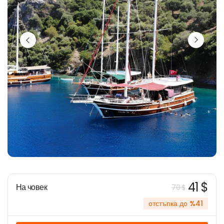
41 $
На човек
70 $
отстъпка до %41