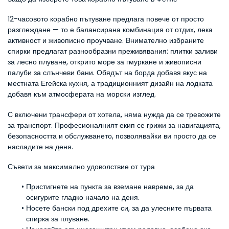
12-часовото корабно пътуване предлага повече от просто 
разглеждане — то е балансирана комбинация от отдих, лека 
активност и живописно проучване. Внимателно избраните 
спирки предлагат разнообразни преживявания: плитки заливи 
за лесно плуване, открито море за гмуркане и живописни 
палуби за слънчеви бани. Обядът на борда добавя вкус на 
местната Егейска кухня, а традиционният дизайн на лодката 
добавя към атмосферата на морски изглед.
С включени трансфери от хотела, няма нужда да се тревожите 
за транспорт. Професионалният екип се грижи за навигацията, 
безопасността и обслужването, позволявайки ви просто да се 
насладите на деня.
Съвети за максимално удоволствие от тура
Пристигнете на пункта за вземане навреме, за да 
осигурите гладко начало на деня.
Носете бански под дрехите си, за да улесните първата 
спирка за плуване.