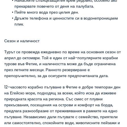
Нанасяйте слънцезащитен крем редовно, особено ако 
прекарвате повечето от деня на палубата.
Пийте много вода през целия ден.
Дръжте телефона и ценностите си в водонепроницаем 
плик.
Сезон и наличност
Турът се провежда ежедневно по време на основния сезон от 
април до октомври. Той е един от най-популярните корабни 
турове във Фетие, и наличността може да бъде ограничена 
през летните месеци. Ранното резервиране е 
препоръчително, за да осигурите предпочитаната дата.
12-часовото корабно пътуване в Фетие е добре темпоран ден 
на Егейско море, подходящ за всеки, който иска да изживее 
природната красота на региона. Със смес от плувни 
прекъсвания, посещения на острови и комфорт на борда, 
предлага разнообразие от преживявания в рамките на едно 
пътуване. Независимо дали пътувате с семейство, приятели 
или самостоятелно, спокойните води, живописните пейзажи и 