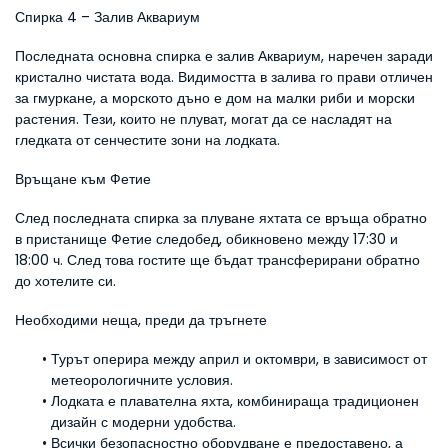
Спирка 4 – Залив Аквариум
Последната основна спирка е залив Аквариум, наречен заради 
кристално чистата вода. Видимостта в залива го прави отличен 
за гмуркане, а морското дъно е дом на малки риби и морски 
растения. Тези, които не плуват, могат да се насладят на 
гледката от сенчестите зони на лодката.
Връщане към Фетие
След последната спирка за плуване яхтата се връща обратно 
в пристанище Фетие следобед, обикновено между 17:30 и 
18:00 ч. След това гостите ще бъдат трансферирани обратно 
до хотелите си.
Необходими неща, преди да тръгнете
Турът оперира между април и октомври, в зависимост от 
метеорологичните условия.
Лодката е плавателна яхта, комбинираща традиционен 
дизайн с модерни удобства.
Всички безопасностно оборудване е предоставено, а 