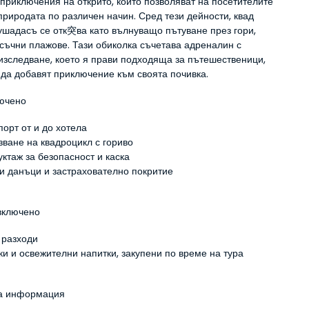
приключения на открито, които позволяват на посетителите 
природата по различен начин. Сред тези дейности, квад 
ушадасъ се отк突ва като вълнуващо пътуване през гори, 
съчни плажове. Тази обиколка съчетава адреналин с 
изследване, което я прави подходяща за пътешественици, 
 да добавят приключение към своята почивка.
лючено
порт от и до хотела
зване на квадроцикл с гориво
уктаж за безопасност и каска
и данъци и застрахователно покритие
 включено
 разходи
ки и освежителни напитки, закупени по време на тура
ка информация