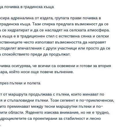
а почивка в градинска къща
сира адреналина от ездата, групата прави почивка в 
градинска къща. Тази спирка предлага възможност да се 
а се хидратират и да се насладят на селската атмосфера. 
 къща е в традиционен стил с естествена сянка и селски 
ествениците често използват възможността да направят 
споделят впечатления с други участници или просто да се 
а спокойствието преди да продължат.
чивка осигурява, че всички са освежени и готови за втория 
фара, който носи още повече вълнение.
през пътеки и полета
т от маршрута продължава с пътеки, които минават по 
я и стъпаловидни пътеки. Този сегмент е по-приключенски, 
които преминават между тесни маршрутни пътеки и по-
ити области. Язденето изисква внимание, но не е трудно, 
адроциклетите са проектирани за стабилност и лесно 
.