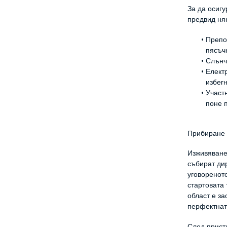
За да осигу
предвид няк
Препо
пясъч
Слънч
Електр
избег
Участ
поне 
Прибиране 
Изживяванет
събират дир
уговореното
стартовата 
област е за
перфектнат
След прист