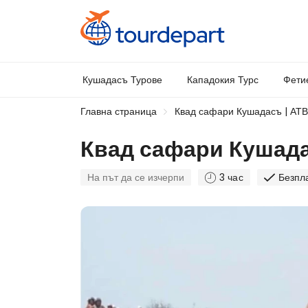
Кушадасъ Турове
Кападокия Турс
Фети
Главна страница
Квад сафари Кушадасъ | АТВ
Квад сафари Кушада
На път да се изчерпи
3 час
Безпл