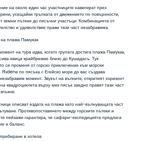
ие на около един час участниците навигират през 
рени, усещайки тръпката от движението по повърхности, 
т земни пътеки до пясъчни участъци. Комбинацията от 
телство и удоволствие прави тази част незабравима.
 на плажа Памукак
омент на тура идва, когато групата достига плажа Памукак, 
сива ивица крайбрежие близо до Кушадасъ. Тук 
то се променя от горско приключение към морски 
 Язdenе по пясъка с Егейско море до вас създава 
незабравим момент. Звукът на вълните, откритият хоризонт 
 на квадроциклета върху мек пясък заедно правят тази част 
изпъкне.
тници описват ездата на плажа като най-вълнуващата част 
ътуване. Противопоставянето между горските пътеки и 
те пейзажи гарантира, че сафари-експедицията предлага 
ие и баланс.
прибиране в хотела