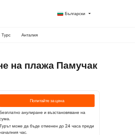
Български
 Турс
Анталия
не на плажа Памучак
Попитайте за цена
Безплатно анулиране и възстановяване на
сума.
Турът може да бъде отменен до 24 часа преди
началния час.