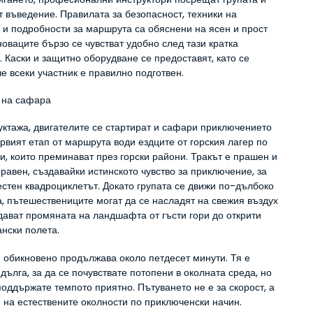
 въведение. Правилата за безопасност, техники на 
 и подробности за маршрута са обяснени на ясен и прост 
новаците бързо се чувстват удобно след тази кратка 
 Каски и защитно оборудване се предоставят, като се 
че всеки участник е правилно подготвен.
 на сафара
уктажа, двигателите се стартират и сафари приключението 
рвият етап от маршрута води ездците от горския лагер по 
и, които преминават през горски райони. Тракът е прашен и 
равен, създавайки истинското чувство за приключение, за 
естен квадроциклетът. Докато групата се движи по-дълбоко 
, пътешествениците могат да се насладят на свежия въздух 
дават промяната на ландшафта от гъсти гори до открити 
ански полета.
 обикновено продължава около петдесет минути. Тя е 
дълга, за да се почувствате потопени в околната среда, но 
поддържате темпото приятно. Пътуването не е за скорост, а 
е на естествените околности по приключенски начин.