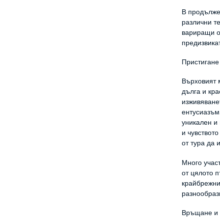
В продължен
различни те
вариращи о
предизвика
Пристигане
Върховият м
дълга и кра
изживяване
ентусиазъм.
уникален и 
и чувството
от тура да 
Много учас
от цялото п
крайбрежни
разнообраз
Връщане и 