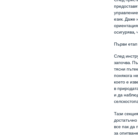
предоставят
управление
език. Даже 
ориентация.
осигурява, 
Първи етап
След инстр
започва. Пъ
тясни пътек
понякога не
което е изв
в природата
и да наблю
селскостоп
Тази секция
достатъчно 
все пак да 
за опитван