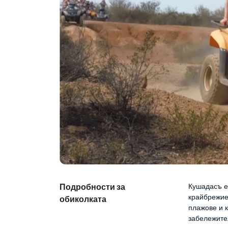
Подробности за
Кушадасъ е
крайбрежие 
обиколката
плажове и к
забележител