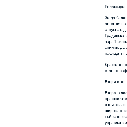
Релаксиращ
За да балан
автентична 
отпуснат, д
Градинската
чар. Пътеш
снимки, да 
насладят н
Кратката по
етап от са
Втори етап 
Втората час
прашна зем
с пътеки, 
широки откр
тъй като кв
управление