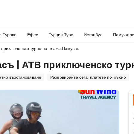
е Турове
Ефес
Турция Турс
Истанбул
Памуккале
 приключенско турне на плажа Памучак
съ | АТВ приключенско тур
атно възстановяване
Резервирайте сега, платете по-късно