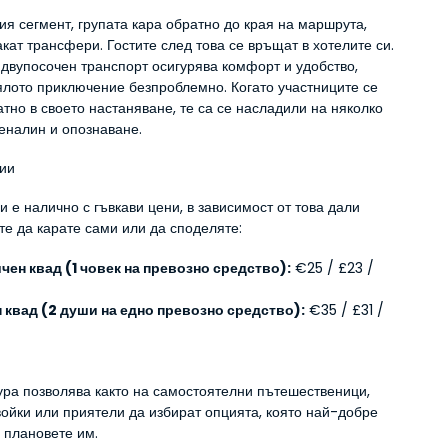
я сегмент, групата кара обратно до края на маршрута, 
акат трансфери. Гостите след това се връщат в хотелите си. 
 двупосочен транспорт осигурява комфорт и удобство, 
ялото приключение безпроблемно. Когато участниците се 
тно в своето настаняване, те са се насладили на няколко 
реналин и опознаване.
ии
 е налично с гъвкави цени, в зависимост от това дали 
те да карате сами или да споделяте:
чен квад (1 човек на превозно средство):
 €25 / £23 / 
 квад (2 души на едно превозно средство):
 €35 / £31 / 
ура позволява както на самостоятелни пътешественици, 
войки или приятели да избират опцията, която най-добре 
 плановете им.