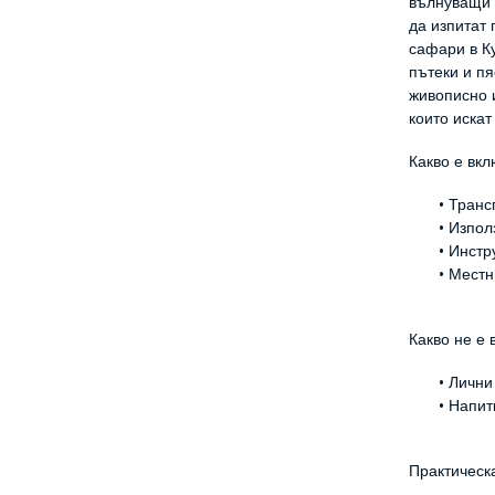
вълнуващи 
да изпитат 
сафари в К
пътеки и пя
живописно 
които искат
Какво е вк
Транс
Изпол
Инстр
Местн
Какво не е
Лични
Напит
Практичес