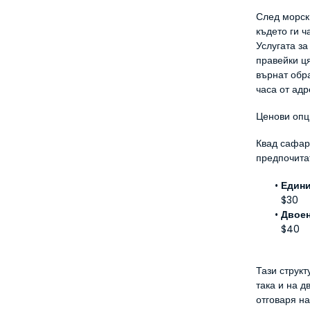
След морски
където ги ч
Услугата за
правейки ц
върнат обра
часа от ад
Ценови опц
Квад сафари
предпочита
Едини
$30
Двоен
$40
Тази структ
така и на д
отговаря на