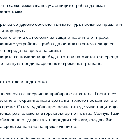
рят гладко изживяване, участниците трябва да имат 
олко точки:
ръчва се удобно облекло, тъй като турът включва прашни и 
ни маршрути.
евите очила са полезни за защита на очите от праха.
онните устройства трябва да останат в хотела, за да се 
не повреда по време на спина.
ниците са помолени да бъдат готови на мястото за среща 
пет минути преди насроченото време на тръгване.
от хотела и подготовка
о започва с насрочено прибиране от хотела. Гостите се 
ектно от охранителната врата на тяхното настаняване в 
 време. Оттам, удобно пренасяне отведе участниците до 
точка, разположена в горски лагер по пътя за Селчук. Тази 
обиколена от дървета и природни пейзажи, създавайки 
а среда за начало на приключението.
игането, професионални инструктори посрещат групата и 