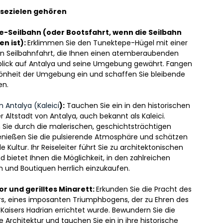
isezielen gehören
-Seilbahn (oder Bootsfahrt, wenn die Seilbahn 
n ist): 
Erklimmen Sie den Tunektepe-Hügel mit einer 
n Seilbahnfahrt, die Ihnen einen atemberaubenden 
ick auf Antalya und seine Umgebung gewährt. Fangen 
hönheit der Umgebung ein und schaffen Sie bleibende 
en.
n Antalya (Kaleici
):
 Tauchen Sie ein in den historischen 
Altstadt von Antalya, auch bekannt als Kaleici. 
 Sie durch die malerischen, geschichtsträchtigen 
enießen Sie die pulsierende Atmosphäre und schätzen 
le Kultur. Ihr Reiseleiter führt Sie zu architektonischen 
 bietet Ihnen die Möglichkeit, in den zahlreichen 
 und Boutiquen herrlich einzukaufen.
r und gerilltes Minarett: 
Erkunden Sie die Pracht des 
rs, eines imposanten Triumphbogens, der zu Ehren des 
aisers Hadrian errichtet wurde. Bewundern Sie die 
e Architektur und tauchen Sie ein in ihre historische 