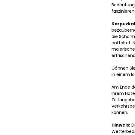
Bedeutung. 
fasziniere
Karpuzkal
bezaubernd
die Schönh
entfaltet. 
malerische
erfrischen
Gönnen Sie 
in einem l
Am Ende de
Ihrem Hote
Zeitangabe
Verkehrsbe
können.
Hinweis:
 D
Wetterbedi