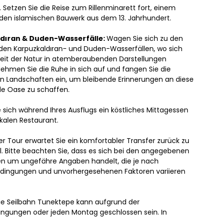
Setzen Sie die Reise zum Rillenminarett fort, einem 
nden islamischen Bauwerk aus dem 13. Jahrhundert.
dıran & Duden-Wasserfälle: 
Wagen Sie sich zu den 
en Karpuzkaldıran- und Duden-Wasserfällen, wo sich 
eit der Natur in atemberaubenden Darstellungen 
Nehmen Sie die Ruhe in sich auf und fangen Sie die 
n Landschaften ein, um bleibende Erinnerungen an diese 
de Oase zu schaffen.
sich während Ihres Ausflugs ein köstliches Mittagessen 
okalen Restaurant.
r Tour erwartet Sie ein komfortabler Transfer zurück zu 
l. Bitte beachten Sie, dass es sich bei den angegebenen 
n um ungefähre Angaben handelt, die je nach 
dingungen und unvorhergesehenen Faktoren variieren 
ie Seilbahn Tunektepe kann aufgrund der 
ngungen oder jeden Montag geschlossen sein. In 