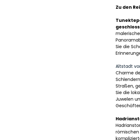
Zu den Re
Tunektepe
geschlosse
malerische
Panoramabl
Sie die Sc
Erinnerung
Altstadt vo
Charme der 
Schlendern
Straßen, g
Sie die loka
Juwelen und
Geschäften
Hadriansto
Hadriansto
römischen K
kompliziert