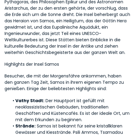
Pythagoras, des Philosophen Epikur und des Astronomen 
Aristarchus, der zu den ersten gehörte, der vorschlug, dass 
die Erde sich um die Sonne dreht. Die Insel beherbergt auch 
das Heraion von Samos, ein Heiligtum, das der Göttin Hera 
gewidmet ist, und das Eupalinische Aquädukt, ein 
Ingenieurwunder, das jetzt Teil eines UNESCO-
Weltkulturerbes ist. Diese Stätten bieten Einblicke in die 
kulturelle Bedeutung der Insel in der Antike und ziehen 
weiterhin Geschichtsbegeisterte aus der ganzen Welt an.
Highlights der Insel Samos
Besucher, die mit der Morgensfähre ankommen, haben 
den ganzen Tag Zeit, Samos in ihrem eigenen Tempo zu 
genießen. Einige der beliebtesten Highlights sind:
Vathy Stadt:
 Der Hauptport ist gefüllt mit 
neoklassizistischen Gebäuden, traditionellen 
Geschäften und Küstencafés. Es ist der ideale Ort, um 
mit dem Erkunden zu beginnen.
Strände:
 Samos ist bekannt für seine kristallklaren 
Gewässer und Kiesstrände. Psili Ammos, Tsamadou 