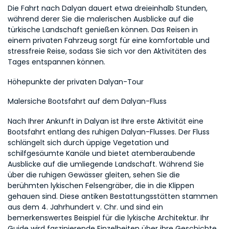
Die Fahrt nach Dalyan dauert etwa dreieinhalb Stunden, 
während derer Sie die malerischen Ausblicke auf die 
türkische Landschaft genießen können. Das Reisen in 
einem privaten Fahrzeug sorgt für eine komfortable und 
stressfreie Reise, sodass Sie sich vor den Aktivitäten des 
Tages entspannen können.
Höhepunkte der privaten Dalyan-Tour
Malersiche Bootsfahrt auf dem Dalyan-Fluss
Nach Ihrer Ankunft in Dalyan ist Ihre erste Aktivität eine 
Bootsfahrt entlang des ruhigen Dalyan-Flusses. Der Fluss 
schlängelt sich durch üppige Vegetation und 
schilfgesäumte Kanäle und bietet atemberaubende 
Ausblicke auf die umliegende Landschaft. Während Sie 
über die ruhigen Gewässer gleiten, sehen Sie die 
berühmten lykischen Felsengräber, die in die Klippen 
gehauen sind. Diese antiken Bestattungsstätten stammen 
aus dem 4. Jahrhundert v. Chr. und sind ein 
bemerkenswertes Beispiel für die lykische Architektur. Ihr 
Guide wird faszinierende Einzelheiten über ihre Geschichte 