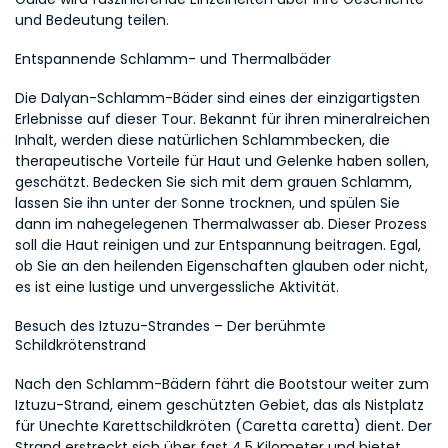
und Bedeutung teilen.
Entspannende Schlamm- und Thermalbäder
Die Dalyan-Schlamm-Bäder sind eines der einzigartigsten 
Erlebnisse auf dieser Tour. Bekannt für ihren mineralreichen 
Inhalt, werden diese natürlichen Schlammbecken, die 
therapeutische Vorteile für Haut und Gelenke haben sollen, 
geschätzt. Bedecken Sie sich mit dem grauen Schlamm, 
lassen Sie ihn unter der Sonne trocknen, und spülen Sie 
dann im nahegelegenen Thermalwasser ab. Dieser Prozess 
soll die Haut reinigen und zur Entspannung beitragen. Egal, 
ob Sie an den heilenden Eigenschaften glauben oder nicht, 
es ist eine lustige und unvergessliche Aktivität.
Besuch des Iztuzu-Strandes – Der berühmte 
Schildkrötenstrand
Nach den Schlamm-Bädern fährt die Bootstour weiter zum 
Iztuzu-Strand, einem geschützten Gebiet, das als Nistplatz 
für Unechte Karettschildkröten (Caretta caretta) dient. Der 
Strand erstreckt sich über fast 4,5 Kilometer und bietet 