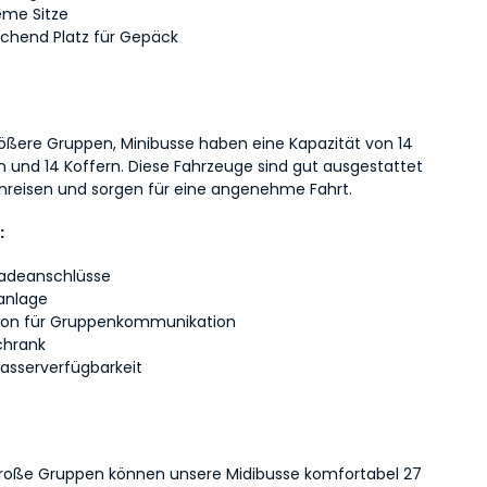
me Sitze
ichend Platz für Gepäck
rößere Gruppen, Minibusse haben eine Kapazität von 14 
n und 14 Koffern. Diese Fahrzeuge sind gut ausgestattet 
nreisen und sorgen für eine angenehme Fahrt.
:
adeanschlüsse
anlage
fon für Gruppenkommunikation
chrank
asserverfügbarkeit
große Gruppen können unsere Midibusse komfortabel 27 