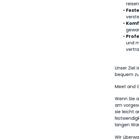
reisen
Feste
verst
Komfo
gewar
Profe
und m
vertra
Unser Ziel 
bequem zu 
Meet and G
Wenn Sie a
am vorgese
sie leicht 
Notwendigk
langen War
Wir überwac