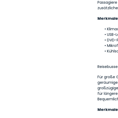
Passagiere
zusätzlich
Merkmale
Klima
USB-L
DVD-P
Mikro
Kühls
Reisebusse
Für große 
geräumige 
großzügige
für länger
Bequemlich
Merkmale