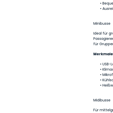
Beque
Ausre
Minibusse
Ideal für g
Passagiere
für Gruppe
Merkmale
USB-L
Klima
Mikro
Kühls
Heißw
Midibusse
Für mittel