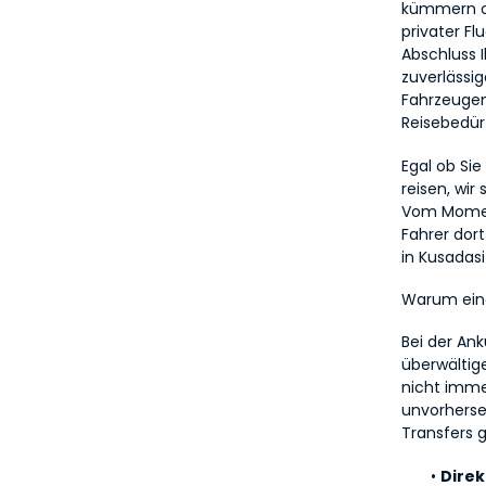
kümmern od
privater Fl
Abschluss I
zuverlässi
Fahrzeugen
Reisebedür
Egal ob Sie
reisen, wir
Vom Moment
Fahrer dort
in Kusadasi
Warum eine
Bei der An
überwältige
nicht imme
unvorherse
Transfers g
Direk