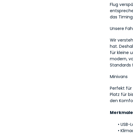
Flug verspä
entspreche
das Timing 
Unsere Fa
Wir versteh
hat. Deshal
für kleine 
modern, vo
Standards 
Minivans
Perfekt für
Platz für b
den Komfor
Merkmale
USB-L
Klima