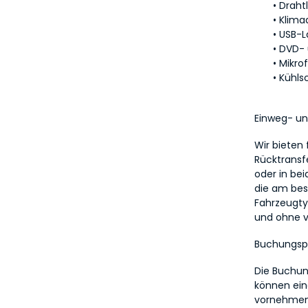
Draht
Klima
USB-L
DVD- 
Mikro
Kühls
Einweg- un
Wir bieten 
Rücktransf
oder in be
die am best
Fahrzeugtyp
und ohne v
Buchungsp
Die Buchung
können eine
vornehmen