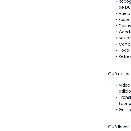
Recog
de Du
Vuelo
Espec
Desay
Condu
Sesió
Corto
Todo 
Refres
Qué no est
Video 
adici
Trans
(por e
Gasto
Qué llevar