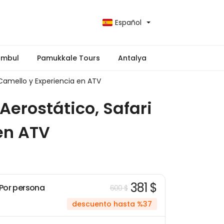
Español
ambul
Pamukkale Tours
Antalya
 Camello y Experiencia en ATV
erostático, Safari
 en ATV
381 $
Por persona
600 $
descuento hasta %37