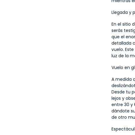
mientras el
Llegada y 
En el sitio
serás testi
que el eno
detallada c
vuelo. Est
luz de la 
Vuelo en g
A medida qu
deslizándot
Desde tu p
lejos y obs
entre 30 y 
dándote suf
de otro m
Espectácul