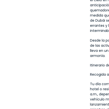
el cielo en
anticipació
quemadores
medida que 
de Dubái se
errantes y 
interminab
Desde la pa
de las acti
lleva en un
armonía.
Itinerario 
Recogida 
Tu día com
hotel o res
a.m., depe
vehículo m
lanzamiento