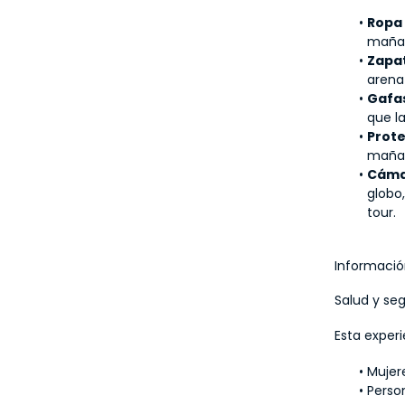
Ropa
mañan
Zapa
arena 
Gafas
que la
Prote
maña
Cáma
globo
tour.
Informació
Salud y se
Esta exper
Mujer
Perso