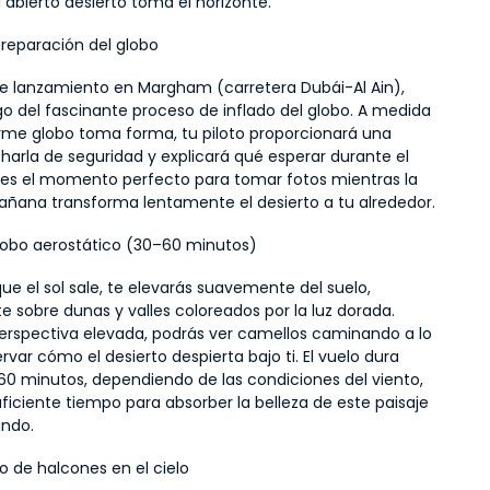
 abierto desierto toma el horizonte.
preparación del globo
 de lanzamiento en Margham (carretera Dubái-Al Ain), 
go del fascinante proceso de inflado del globo. A medida 
rme globo toma forma, tu piloto proporcionará una 
harla de seguridad y explicará qué esperar durante el 
e es el momento perfecto para tomar fotos mientras la 
mañana transforma lentamente el desierto a tu alrededor.
lobo aerostático (30–60 minutos)
e el sol sale, te elevarás suavemente del suelo, 
e sobre dunas y valles coloreados por la luz dorada. 
erspectiva elevada, podrás ver camellos caminando a lo 
ervar cómo el desierto despierta bajo ti. El vuelo dura 
60 minutos, dependiendo de las condiciones del viento, 
iciente tiempo para absorber la belleza de este paisaje 
undo.
o de halcones en el cielo