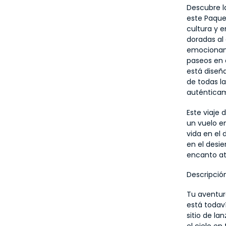
Descubre l
este Paque
cultura y 
doradas al
emocionant
paseos en 
está diseñ
de todas l
auténtica
Este viaje
un vuelo en
vida en el 
en el desie
encanto at
Descripción
Tu aventur
está todaví
sitio de la