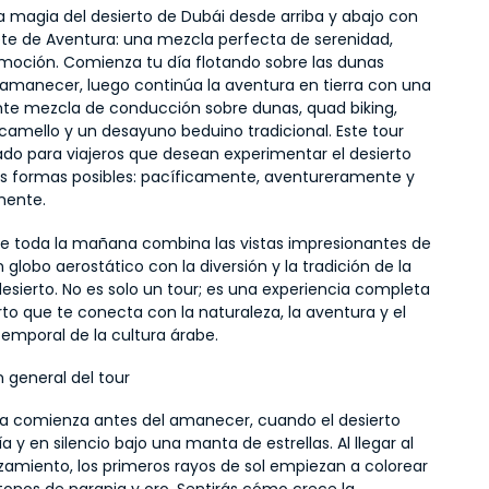
a magia del desierto de Dubái desde arriba y abajo con 
te de Aventura: una mezcla perfecta de serenidad, 
emoción. Comienza tu día flotando sobre las dunas 
 amanecer, luego continúa la aventura en tierra con una 
e mezcla de conducción sobre dunas, quad biking, 
camello y un desayuno beduino tradicional. Este tour 
ado para viajeros que desean experimentar el desierto 
as formas posibles: pacíficamente, aventureramente y 
mente.
 de toda la mañana combina las vistas impresionantes de 
 globo aerostático con la diversión y la tradición de la 
desierto. No es solo un tour; es una experiencia completa 
rto que te conecta con la naturaleza, la aventura y el 
emporal de la cultura árabe.
 general del tour
a comienza antes del amanecer, cuando el desierto 
a y en silencio bajo una manta de estrellas. Al llegar al 
nzamiento, los primeros rayos de sol empiezan a colorear 