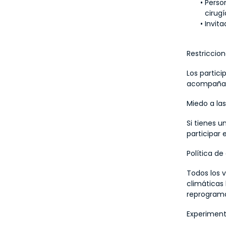
Perso
cirug
Invit
Restriccio
Los partici
acompañad
Miedo a las
Si tienes u
participar 
Política de
Todos los v
climáticas 
reprograma
Experiment