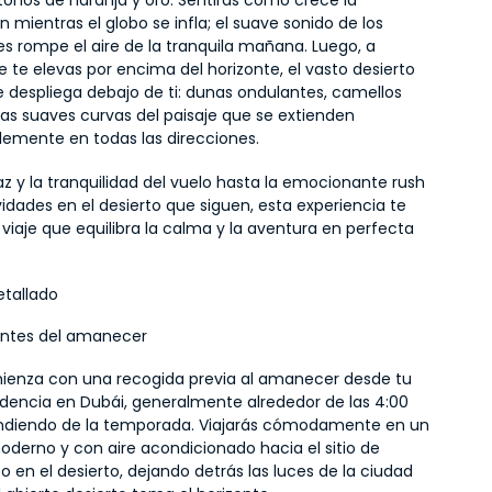
 tonos de naranja y oro. Sentirás cómo crece la 
n mientras el globo se infla; el suave sonido de los 
 rompe el aire de la tranquila mañana. Luego, a 
te elevas por encima del horizonte, el vasto desierto 
 despliega debajo de ti: dunas ondulantes, camellos 
las suaves curvas del paisaje que se extienden 
lemente en todas las direcciones.
z y la tranquilidad del vuelo hasta la emocionante rush 
vidades en el desierto que siguen, esta experiencia te 
 viaje que equilibra la calma y la aventura en perfecta 
detallado
antes del amanecer
ienza con una recogida previa al amanecer desde tu 
idencia en Dubái, generalmente alrededor de las 4:00 
ndiendo de la temporada. Viajarás cómodamente en un 
oderno y con aire acondicionado hacia el sitio de 
 en el desierto, dejando detrás las luces de la ciudad 