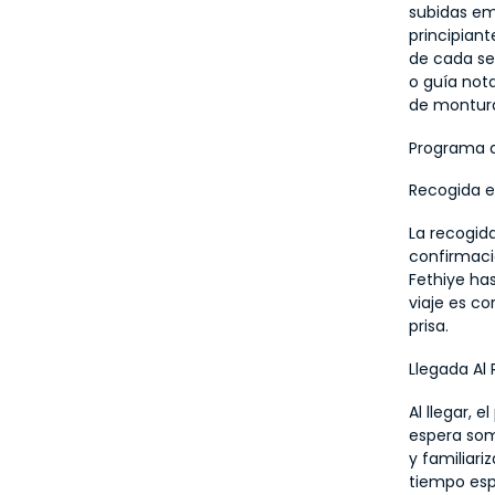
subidas em
principiant
de cada ses
o guía not
de montura 
Programa d
Recogida e
La recogida
confirmació
Fethiye has
viaje es co
prisa.
Llegada Al
Al llegar, 
espera som
y familiariz
tiempo esp