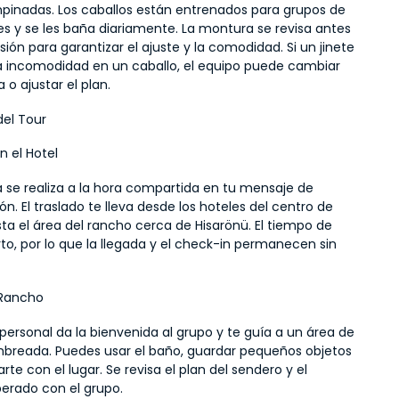
pinadas. Los caballos están entrenados para grupos de 
es y se les baña diariamente. La montura se revisa antes 
ión para garantizar el ajuste y la comodidad. Si un jinete 
a incomodidad en un caballo, el equipo puede cambiar 
o ajustar el plan.
el Tour
n el Hotel
 se realiza a la hora compartida en tu mensaje de 
n. El traslado te lleva desde los hoteles del centro de 
ta el área del rancho cerca de Hisarönü. El tiempo de 
rto, por lo que la llegada y el check-in permanecen sin 
 Rancho
el personal da la bienvenida al grupo y te guía a un área de 
breada. Puedes usar el baño, guardar pequeños objetos 
arte con el lugar. Se revisa el plan del sendero y el 
erado con el grupo.