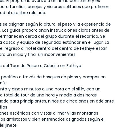
es. El programa avanza a un ritmo constante y es 
ra familias, parejas y viajeros solitarios que prefieren 
d al aire libre relajada.
s se asignan según la altura, el peso y la experiencia de 
. Los guías proporcionan instrucciones claras antes de 
ermanecen cerca del grupo durante el recorrido. Se 
 casco y equipo de seguridad estándar en el lugar. La 
el regreso al hotel dentro del centro de Fethiye están 
ara un inicio y final sin inconvenientes.
 del Tour de Paseo a Caballo en Fethiye
 pacífico a través de bosques de pinos y campos en 
önü
ta y cinco minutos a una hora en el sillín, con un 
o total de tour de una hora y media a dos horas
ado para principiantes, niños de cinco años en adelante 
lias
ones escénicas con vistas al mar y las montañas
los amistosos y bien entrenados asignados según el 
del jinete