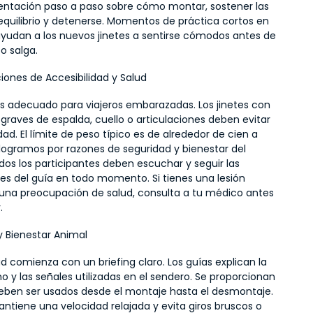
ientación paso a paso sobre cómo montar, sostener las 
 equilibrio y detenerse. Momentos de práctica cortos en 
ayudan a los nuevos jinetes a sentirse cómodos antes de 
o salga.
iones de Accesibilidad y Salud
es adecuado para viajeros embarazadas. Los jinetes con 
raves de espalda, cuello o articulaciones deben evitar 
dad. El límite de peso típico es de alrededor de cien a 
ilogramos por razones de seguridad y bienestar del 
dos los participantes deben escuchar y seguir las 
es del guía en todo momento. Si tienes una lesión 
 una preocupación de salud, consulta a tu médico antes 
.
y Bienestar Animal
d comienza con un briefing claro. Los guías explican la 
tmo y las señales utilizadas en el sendero. Se proporcionan 
eben ser usados desde el montaje hasta el desmontaje. 
ntiene una velocidad relajada y evita giros bruscos o 