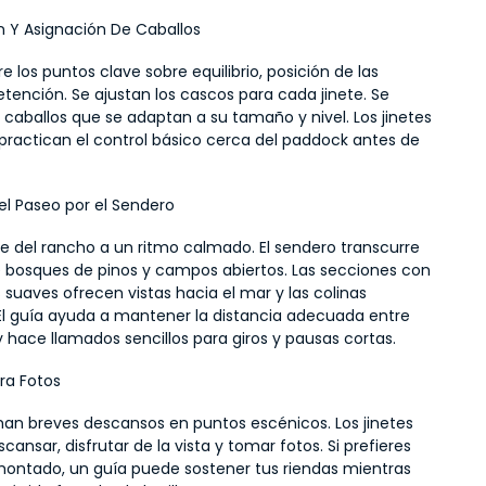
n Y Asignación De Caballos
re los puntos clave sobre equilibrio, posición de las 
ención. Se ajustan los cascos para cada jinete. Se 
 caballos que se adaptan a su tamaño y nivel. Los jinetes 
practican el control básico cerca del paddock antes de 
l Paseo por el Sendero
le del rancho a un ritmo calmado. El sendero transcurre 
e bosques de pinos y campos abiertos. Las secciones con 
suaves ofrecen vistas hacia el mar y las colinas 
El guía ayuda a mantener la distancia adecuada entre 
 y hace llamados sencillos para giros y pausas cortas.
ra Fotos
an breves descansos en puntos escénicos. Los jinetes 
ansar, disfrutar de la vista y tomar fotos. Si prefieres 
ontado, un guía puede sostener tus riendas mientras 