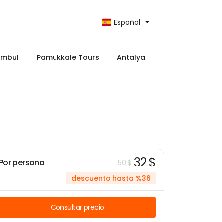
Español
ambul
Pamukkale Tours
Antalya
32 $
Por persona
50 $
descuento hasta %36
Consultar precio