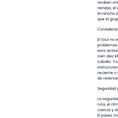
reciben or
riendas, el
el rancho 
que el grup
Considerac
El tour no 
problemas g
esta activi
cien diez k
caballo. To
instruccion
reciente o
de reservar
Seguridad 
La segurida
ruta, el ri
cascos y d
El paseo ma