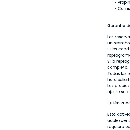
Propi
Comid
Garantía d
Las reserv
un reembo
Si las cond
reprograma
Si la repr
completo.
Todas las r
hora solici
Los precio
ajuste se 
Quién Pued
Esta activi
adolescent
requiere ex