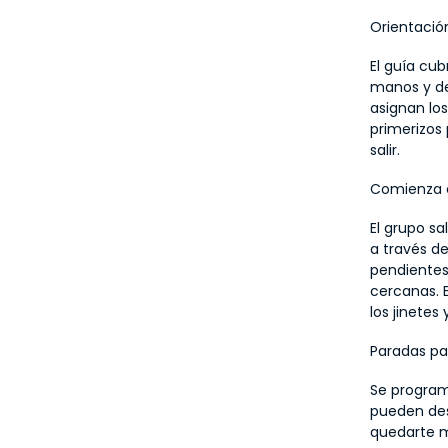
Orientació
El guía cub
manos y det
asignan los
primerizos 
salir.
Comienza e
El grupo sa
a través d
pendientes 
cercanas. 
los jinetes
Paradas pa
Se program
pueden desc
quedarte m