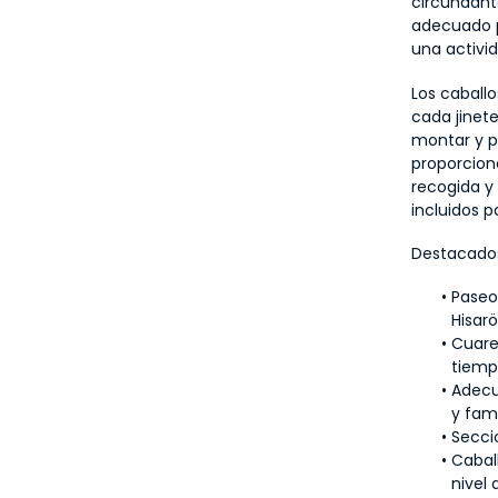
circundant
adecuado pa
una activida
Los caballo
cada jinete
montar y p
proporciona
recogida y 
incluidos p
Destacados
Paseo
Hisar
Cuaren
tiemp
Adecu
y fami
Secci
Cabal
nivel 