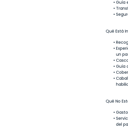
Guía 
Trans
Segur
Qué Está I
Recog
Exper
un pa
Casco
Guía 
Cober
Cabal
habil
Qué No Est
Gasto
Servi
del p