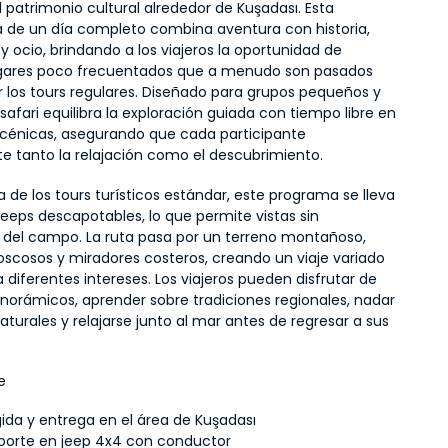
l patrimonio cultural alrededor de Kuşadası. Esta 
a de un día completo combina aventura con historia, 
y ocio, brindando a los viajeros la oportunidad de 
ugares poco frecuentados que a menudo son pasados 
r los tours regulares. Diseñado para grupos pequeños y 
l safari equilibra la exploración guiada con tiempo libre en 
cénicas, asegurando que cada participante 
e tanto la relajación como el descubrimiento.
a de los tours turísticos estándar, este programa se lleva 
eeps descapotables, lo que permite vistas sin 
 del campo. La ruta pasa por un terreno montañoso, 
scosos y miradores costeros, creando un viaje variado 
 diferentes intereses. Los viajeros pueden disfrutar de 
norámicos, aprender sobre tradiciones regionales, nadar 
turales y relajarse junto al mar antes de regresar a sus 
e
ida y entrega en el área de Kuşadası
porte en jeep 4x4 con conductor