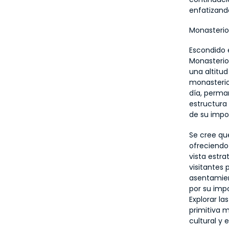
enfatizand
Monasterio
Escondido e
Monasterio
una altitud
monasterio 
día, perman
estructura
de su impor
Se cree que
ofreciendo
vista estra
visitantes
asentamient
por su impo
Explorar la
primitiva m
cultural y 