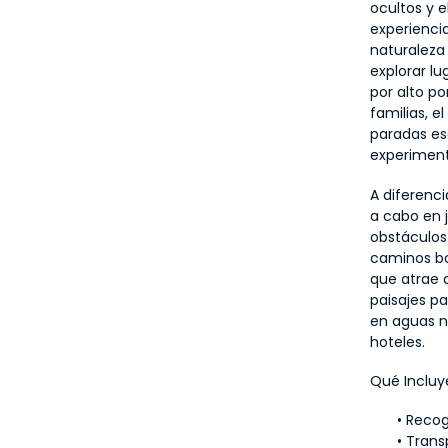
ocultos y e
experienci
naturaleza 
explorar l
por alto po
familias, e
paradas es
experiment
A diferenci
a cabo en j
obstáculos
caminos bo
que atrae a
paisajes pa
en aguas na
hoteles.
Qué Incluy
Recog
Trans