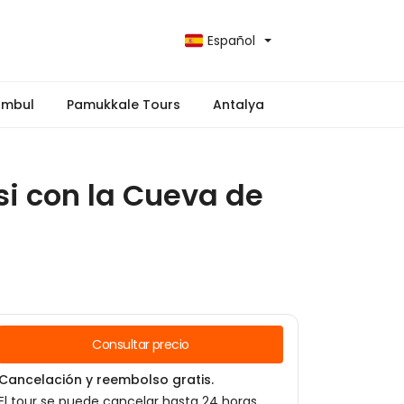
Español
ambul
Pamukkale Tours
Antalya
si con la Cueva de
Consultar precio
Cancelación y reembolso gratis.
El tour se puede cancelar hasta 24 horas