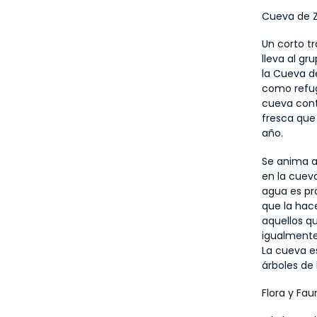
Cueva de 
Un corto tr
lleva al gr
la Cueva de
como refugi
cueva conti
fresca que
año.
Se anima a 
en la cueva
agua es pro
que la hace
aquellos qu
igualmente
La cueva es
árboles de 
Flora y Fau