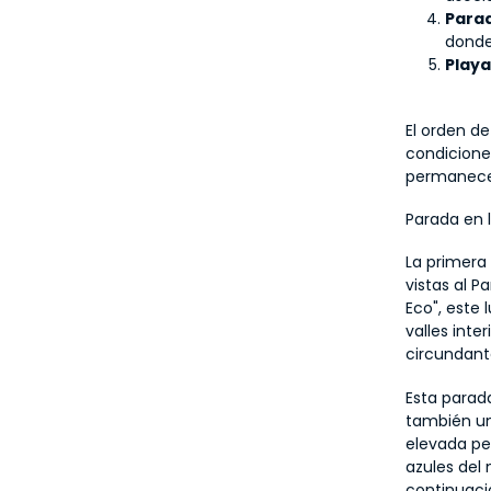
Parad
donde
Playa
El orden de
condicione
permanece
Parada en 
La primera
vistas al 
Eco", este 
valles inte
circundante
Esta parada
también un
elevada per
azules del 
continuació