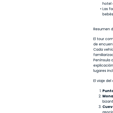
hotel
Las f
bebés
Resumen de
El tour com
de encuentr
Cada vehíc
familiariza
Península d
explicación
lugares inc
El viaje de
Punto
Mona
bizant
Cuev
asoci