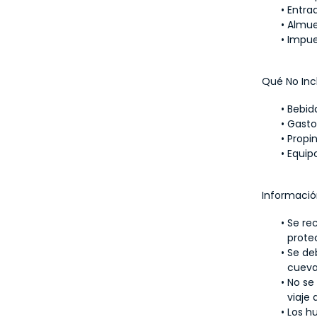
Entrad
Almue
Impue
Qué No Inc
Bebid
Gasto
Propi
Equip
Informació
Se re
protec
Se deb
cueva
No se 
viaje 
Los h