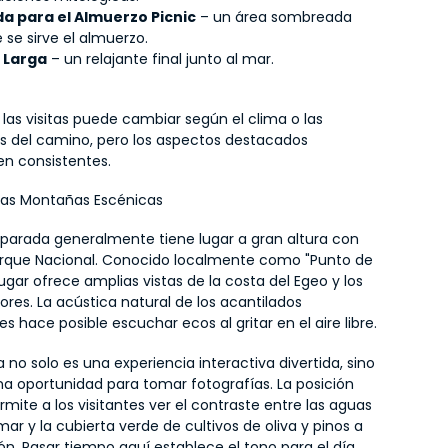
a para el Almuerzo Picnic
 – un área sombreada 
 se sirve el almuerzo.
 Larga
 – un relajante final junto al mar.
 las visitas puede cambiar según el clima o las 
s del camino, pero los aspectos destacados 
n consistentes.
las Montañas Escénicas
 parada generalmente tiene lugar a gran altura con 
Parque Nacional. Conocido localmente como "Punto de 
lugar ofrece amplias vistas de la costa del Egeo y los 
riores. La acústica natural de los acantilados 
s hace posible escuchar ecos al gritar en el aire libre.
 no solo es una experiencia interactiva divertida, sino 
a oportunidad para tomar fotografías. La posición 
mite a los visitantes ver el contraste entre las aguas 
mar y la cubierta verde de cultivos de oliva y pinos a 
n. Pasar tiempo aquí establece el tono para el día, 