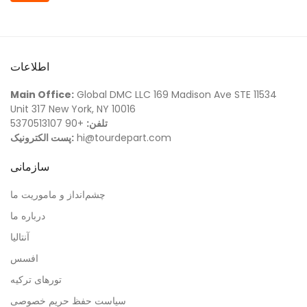
اطلاعات
Main Office:
Global DMC LLC 169 Madison Ave STE 11534
Unit 317 New York, NY 10016
تلفن:
+90 5370513107
hi@tourdepart.com
پست الکترونیک:
سازمانی
چشم‌انداز و ماموریت ما
درباره ما
آنتالیا
افسس
تورهای ترکیه
سیاست حفظ حریم خصوصی