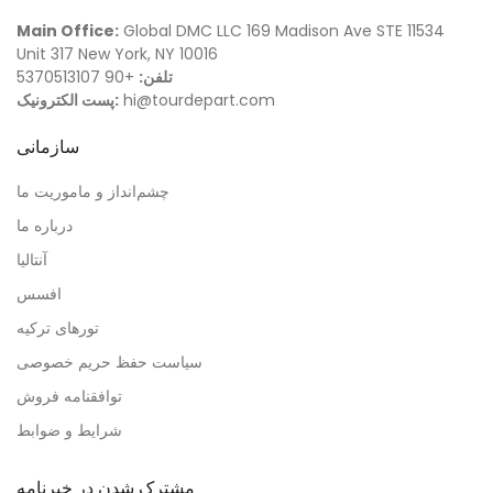
Main Office:
Global DMC LLC 169 Madison Ave STE 11534
Unit 317 New York, NY 10016
تلفن:
+90 5370513107
hi@tourdepart.com
پست الکترونیک:
سازمانی
چشم‌انداز و ماموریت ما
درباره ما
آنتالیا
افسس
تورهای ترکیه
سیاست حفظ حریم خصوصی
توافقنامه فروش
شرایط و ضوابط
مشترک شدن در خبرنامه