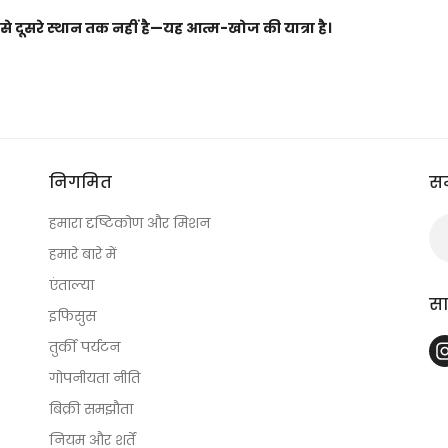
से दूसरे स्थान तक नहीं है—यह आत्म-खोज की यात्रा है।
निगमित
सम
हमारा दृष्टिकोण और मिशन
हमारे बारे में
एंताल्या
स
इफिसुस
तुर्की पर्यटन
गोपनीयता नीति
बिक्री समझौता
नियम और शर्तें