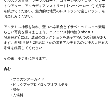
ケルスス図書館、マーブルロード、コマーシャルアゴラ、グレー
トシアター、アルカディアンストリート(ハーバーロード)で探索
を続けてください。魅力的な地元のレストランで楽しいランチを
お楽しみください。
アルテミス神殿を訪れ、聖ヨハネ教会とイサベイのモスクの素晴
らしい写真を撮りましょう。エフェソス博物館(Ephesus 
Museum)には、遺跡のコレクションを展示する6つの部屋があり
ます。西暦1世紀と2世紀にさかのぼるアルテミスの女神の大理石の
彫像を鑑賞してください。
その後、ホテルに降ります。
含む
プロのツアーガイド
ピックアップ&ドロップオフホテル
昼食
入場料