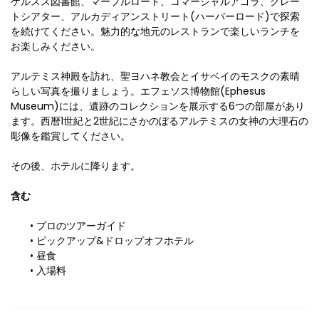
ケルスス図書館、マーブルロード、コマーシャルアゴラ、グレー
トシアター、アルカディアンストリート(ハーバーロード)で探索
を続けてください。魅力的な地元のレストランで楽しいランチを
お楽しみください。
アルテミス神殿を訪れ、聖ヨハネ教会とイサベイのモスクの素晴
らしい写真を撮りましょう。エフェソス博物館(Ephesus 
Museum)には、遺跡のコレクションを展示する6つの部屋があり
ます。西暦1世紀と2世紀にさかのぼるアルテミスの女神の大理石の
彫像を鑑賞してください。
その後、ホテルに降ります。
含む
プロのツアーガイド
ピックアップ&ドロップオフホテル
昼食
入場料