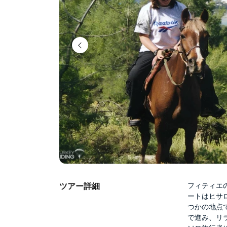
ツアー詳細
フィティエ
ートはヒサ
つかの地点
で進み、リ