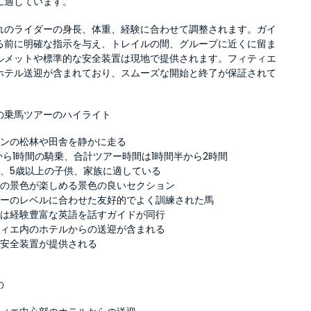
に適しています。
れのライダーの身長、体重、経験に合わせて調整されます。ガイ
る前に明確な指示を与え、トレイルの間、グループに近くに留ま
ルメットや標準的な安全装置は現地で提供されます。フィティエ
ホテル送迎が含まれており、スムーズな開始と終了が保証されて
の乗馬ツアーのハイライト
ロンの松林や田舎を静かに走る
から1時間の騎乗、合計ツアー時間は1時間半から2時間
、5歳以上の子供、家族に適している
山の景色が楽しめる景色の良いセクション
ダーのレベルに合わせた友好的でよく訓練された馬
中は経験豊富な英語を話すガイドが同行
ティエ内のホテルからの送迎が含まれる
と安全装置が提供される
の