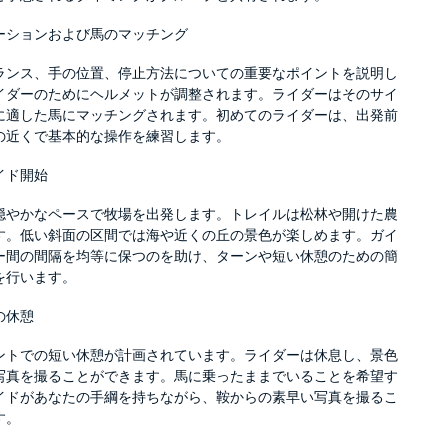
ーションおよび馬のマッチング
ランス、手の位置、停止方法についての重要なポイントを説明し
イダーのためにヘルメットが調整されます。ライダーはそのサイ
に適した馬にマッチングされます。初めてのライダーは、出発前
の近くで基本的な操作を練習します。
イド開始
穏やかなペースで牧場を出発します。トレイルは松林や開けた農
す。低い斜面の区間では海や近くの丘の景色が楽しめます。ガイ
ー間の間隔を均等に保つのを助け、ターンや短い休憩のための簡
を行います。
の休憩
ントでの短い休憩が計画されています。ライダーは休息し、景色
写真を撮ることができます。馬に乗ったままでいることを希望す
イドがあなたの手綱を持ちながら、鞍からの素早い写真を撮るこ
す。