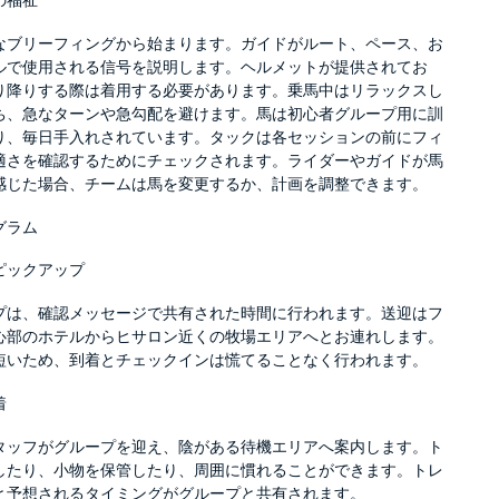
の福祉
なブリーフィングから始まります。ガイドがルート、ペース、お
ルで使用される信号を説明します。ヘルメットが提供されてお
り降りする際は着用する必要があります。乗馬中はリラックスし
ち、急なターンや急勾配を避けます。馬は初心者グループ用に訓
り、毎日手入れされています。タックは各セッションの前にフィ
適さを確認するためにチェックされます。ライダーやガイドが馬
感じた場合、チームは馬を変更するか、計画を調整できます。
グラム
ピックアップ
プは、確認メッセージで共有された時間に行われます。送迎はフ
心部のホテルからヒサロン近くの牧場エリアへとお連れします。
短いため、到着とチェックインは慌てることなく行われます。
着
タッフがグループを迎え、陰がある待機エリアへ案内します。ト
したり、小物を保管したり、周囲に慣れることができます。トレ
と予想されるタイミングがグループと共有されます。