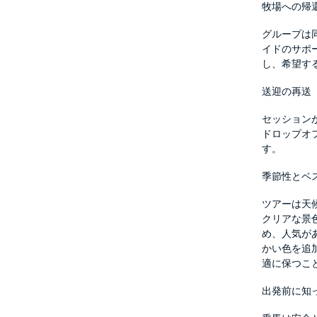
牧場への帰
グループは
イドのサポ
し、希望す
送迎の再送
セッション
ドロップオ
す。
季節性とベ
ツアーは天
クリアな景
め、人気が
かい色を追
適に保つこ
出発前に知