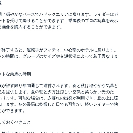
還
同じ穏やかなペースでパドックエリアに戻ります。ライダーはガ
ートを受けて降りることができます。乗馬後のプロの写真を表示
る画像を購入することができます。
が終了すると、運転手がフィティエ中心部のホテルに戻ります。
フの時間は、グループのサイズや交通状況によって若干異なりま
ストな乗馬の時期
候が許す限り年間通じて運営されます。春と秋は穏やかな気温と
色を提供します。夏の朝と夕方は涼しい空気と柔らかい光のた
あります。可能な場合は、夕暮れの出発が利用でき、丘の上に暖
加します。冬の乗馬は乾燥した日でも可能で、軽いレイヤーで快
とができます。
っておくべきこと