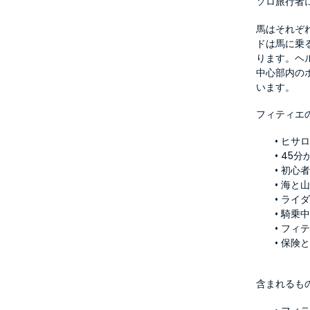
ソロ旅行者
馬はそれぞ
ドは馬に乗
ります。ヘ
中心部内の
います。
フィティエ
ヒサ
45分
初心者
海と
ライ
騎乗
フィ
保険
含まれるも