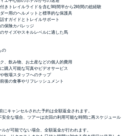
ティエ中心部のホテルからの送迎
付きトレイルライドを含む1時間半から2時間の総経験
イダー用のヘルメットと標準的な保護具
を話すガイドとトレイルサポート
中の保険カバレッジ
たのサイズやスキルレベルに適した馬
もの
ック、飲み物、お土産などの個人的費用
後に購入可能な写真やビデオサービス
ドや牧場スタッフへのチップ
ー前後の食事やリフレッシュメント
上前にキャンセルされた予約は全額返金されます。
不安全な場合、ツアーは次回の利用可能な時間に再スケジュール
ールが可能でない場合、全額返金が行われます。