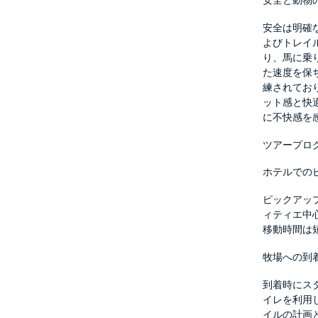
安全と動物
安全は明確
よびトレイ
り、馬に乗
た速度を保
練されてお
ット感と快
に不快感を
ツアープロ
ホテルでの
ピックアッ
ィティエ中
移動時間は
牧場への到
到着時にス
イレを利用
イルの計画