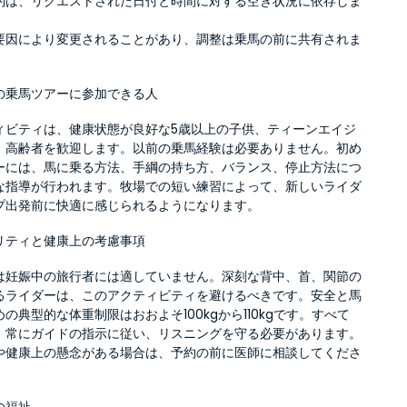
約は、リクエストされた日付と時間に対する空き状況に依存しま
要因により変更されることがあり、調整は乗馬の前に共有されま
の乗馬ツアーに参加できる人
ィビティは、健康状態が良好な5歳以上の子供、ティーンエイジ
、高齢者を歓迎します。以前の乗馬経験は必要ありません。初め
ーには、馬に乗る方法、手綱の持ち方、バランス、停止方法につ
な指導が行われます。牧場での短い練習によって、新しいライダ
プ出発前に快適に感じられるようになります。
リティと健康上の考慮事項
は妊娠中の旅行者には適していません。深刻な背中、首、関節の
るライダーは、このアクティビティを避けるべきです。安全と馬
の典型的な体重制限はおおよそ100kgから110kgです。すべて
、常にガイドの指示に従い、リスニングを守る必要があります。
や健康上の懸念がある場合は、予約の前に医師に相談してくださ