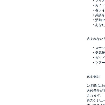
フィ
ガイド
各ラ
英語
活動
あな
含まれない
スナ
乗馬
ガイ
ツア
返金保証
24時間以
天候条件が
されます。
再スケジュ