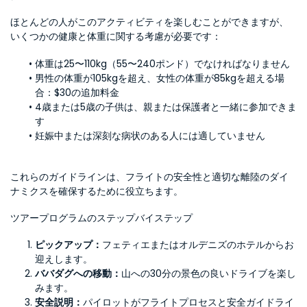
ほとんどの人がこのアクティビティを楽しむことができますが、
いくつかの健康と体重に関する考慮が必要です：
体重は25〜110kg（55〜240ポンド）でなければなりません
男性の体重が105kgを超え、女性の体重が85kgを超える場
合：$30の追加料金
4歳または5歳の子供は、親または保護者と一緒に参加できま
す
妊娠中または深刻な病状のある人には適していません
これらのガイドラインは、フライトの安全性と適切な離陸のダイ
ナミクスを確保するために役立ちます。
ツアープログラムのステップバイステップ
ピックアップ：
フェティエまたはオルデニズのホテルからお
迎えします。
ババダグへの移動：
山への30分の景色の良いドライブを楽し
みます。
安全説明：
パイロットがフライトプロセスと安全ガイドライ