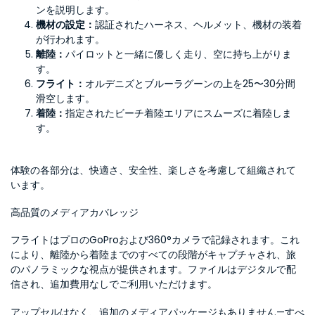
ンを説明します。
機材の設定：
認証されたハーネス、ヘルメット、機材の装着
が行われます。
離陸：
パイロットと一緒に優しく走り、空に持ち上がりま
す。
フライト：
オルデニズとブルーラグーンの上を25〜30分間
滑空します。
着陸：
指定されたビーチ着陸エリアにスムーズに着陸しま
す。
体験の各部分は、快適さ、安全性、楽しさを考慮して組織されて
います。
高品質のメディアカバレッジ
フライトはプロのGoProおよび360°カメラで記録されます。これ
により、離陸から着陸までのすべての段階がキャプチャされ、旅
のパノラミックな視点が提供されます。ファイルはデジタルで配
信され、追加費用なしでご利用いただけます。
アップセルはなく、追加のメディアパッケージもありません—すべ