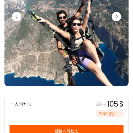
105 $
一人当たり
220 $
%52 割引
価格を尋ねる