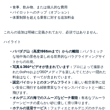
食事、飲み物、または個人的な費用
パイロットへのチップ（オプション）
体重制限を超える乗客に対する追加料金
これらの追加は明確に定義されており、必須ではありません。
ハイライト
ババダグ山（高度1965mまで）からの離陸：
パノラミック
な地中海の景色を楽しめる世界的なパラグライディングサイ
トからの出発。
写真＆360°ビデオが含まれています：
プロによって撮影さ
れたGoProおよび360°メディアを楽しんでください—隠れた
料金はなく、すべてが含まれています。
認定パイロットとのタンデムフライト：
厳しい航空基準に従
い安全に飛行する経験豊富なライセンスパイロットと一緒に
飛びます。
オルデニズの海でのスムーズなビーチ着陸：
有名なブルーラ
グーンビーチの柔らかい砂に優しく滑り降ります。
ホテルの送迎サービス：
フェティエとオルデニズのホテルか