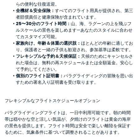
らの便利な往復送迎。
全機材＆安全保険：
すべてのフライト用具が提供され、第三
者賠償責任と健康保険が含まれています。
25〜30分のフライト時間：
山、海、ラグーンの上を飛ぶフ
ルスケールの景色を楽しめます—あなたのスタイルに合わせ
てカスタマイズ可能。
家族向け、年齢＆体重の選択肢：
ほとんどの年齢に適してお
り、保護者と一緒の子供も歓迎され、参加基準は柔軟です。
フレキシブルな予約＆天候保証：
天候のためにキャンセルさ
れた場合は、無料の再スケジュールまたは全額返金。安心し
て予約してください。
個別のフライト証明書：
パラグライディングの冒険を思い出
すための署名入り証明書を受け取ります。
フレキシブルなフライトスケジュールオプション
パラグライディングフライトは、一日中利用可能です。朝の時間
帯は穏やかな空と涼しい気温が、夕焼けのフライトは黄金の海岸
の景色を提供します。フライト時間は安全で楽しい離陸を保証す
るために、気象条件に基づいて調整されることがあります。