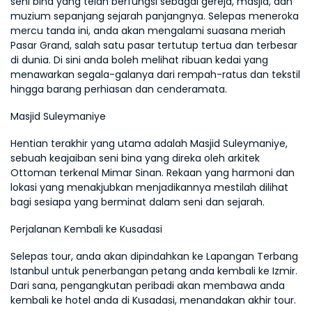
seni bina yang telah berfungsi sebagai gereja, masjid, dan 
muzium sepanjang sejarah panjangnya. Selepas meneroka 
mercu tanda ini, anda akan mengalami suasana meriah 
Pasar Grand, salah satu pasar tertutup tertua dan terbesar 
di dunia. Di sini anda boleh melihat ribuan kedai yang 
menawarkan segala-galanya dari rempah-ratus dan tekstil 
hingga barang perhiasan dan cenderamata.
Masjid Suleymaniye
Hentian terakhir yang utama adalah Masjid Suleymaniye, 
sebuah keajaiban seni bina yang direka oleh arkitek 
Ottoman terkenal Mimar Sinan. Rekaan yang harmoni dan 
lokasi yang menakjubkan menjadikannya mestilah dilihat 
bagi sesiapa yang berminat dalam seni dan sejarah.
Perjalanan Kembali ke Kusadasi
Selepas tour, anda akan dipindahkan ke Lapangan Terbang 
Istanbul untuk penerbangan petang anda kembali ke Izmir. 
Dari sana, pengangkutan peribadi akan membawa anda 
kembali ke hotel anda di Kusadasi, menandakan akhir tour.