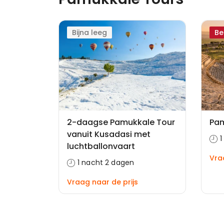
Bijna leeg
Be
2-daagse Pamukkale Tour
Pam
vanuit Kusadasi met
1
luchtballonvaart
Vra
1 nacht 2 dagen
Vraag naar de prijs