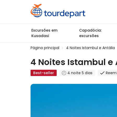
Excursões em
Capadócia:
Kusadasi
excursões
Página principal
4 Noites Istambul e Antália
4 Noites Istambul e 
Best-seller
4 noite 5 dias
Reemb