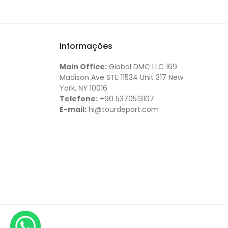
Informações
Main Office:
Global DMC LLC 169
Madison Ave STE 11534 Unit 317 New
York, NY 10016
Telefone:
+90 5370513107
E-mail:
hi@tourdepart.com