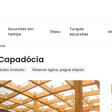
Excursões em
Turquia:
Éfeso
I
Fethiye
excursões
cia
e Capadócia
olso Gratuito
Reserve agora, pague depois