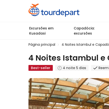
Excursões em
Capadócia:
Kusadasi
excursões
Página principal
4 Noites Istambul e Capadó
4 Noites Istambul 
Best-seller
4 noite 5 dias
Reemb