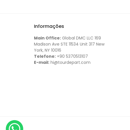
Informações
Main Office:
Global DMC LLC 169
Madison Ave STE 11534 Unit 317 New
York, NY 10016
Telefone:
+90 5370513107
E-mail:
hi@tourdepart.com