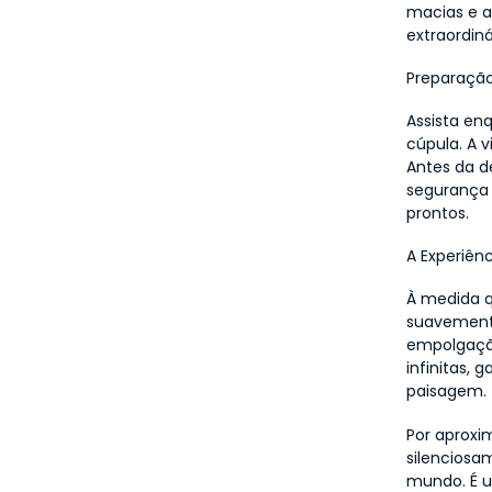
macias e a
extraordiná
Preparação
Assista en
cúpula. A v
Antes da de
segurança 
prontos.
A Experiên
À medida q
suavemente
empolgação
infinitas, 
paisagem.
Por aproxi
silenciosa
mundo. É u