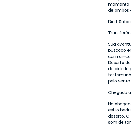
momento fo
de ambos 
Dia 1: Safá
Transferên
Sua aventu
buscado em
com ar-con
Deserto de
da cidade 
testemunha
pelo vento 
Chegada a
Na chegad
estilo bed
deserto. O 
som de tam