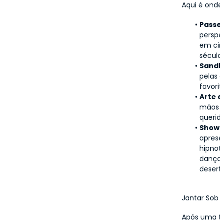
Aqui é ond
Passe
persp
em ci
sécul
Sand
pelas
favor
Arte 
mãos 
queri
Show
apres
hipno
dança
desert
Jantar Sob 
Após uma t