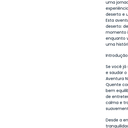
uma jornad
experiênci
deserto e 
Esta avent
deserto: d
momento im
enquanto v
uma histór
Introdução
Se você já
e saudar o 
Aventura N
Quente com
bem equili
de entrete
calma e tr
suavement
Desde a em
tranquilida