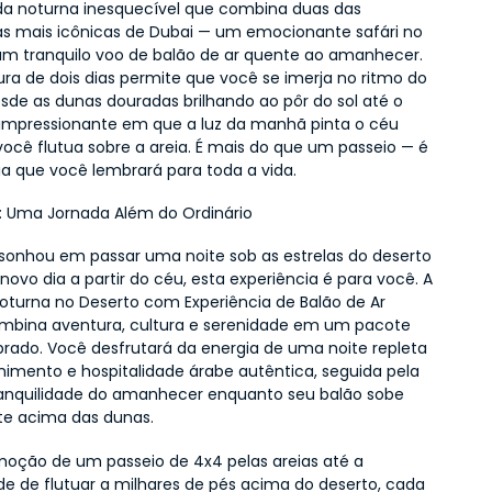
a noturna inesquecível que combina duas das 
as mais icônicas de Dubai — um emocionante safári no 
um tranquilo voo de balão de ar quente ao amanhecer. 
ura de dois dias permite que você se imerja no ritmo do 
esde as dunas douradas brilhando ao pôr do sol até o 
pressionante em que a luz da manhã pinta o céu 
ocê flutua sobre a areia. É mais do que um passeio — é 
ia que você lembrará para toda a vida.
: Uma Jornada Além do Ordinário
 sonhou em passar uma noite sob as estrelas do deserto 
novo dia a partir do céu, esta experiência é para você. A 
oturna no Deserto com Experiência de Balão de Ar 
bina aventura, cultura e serenidade em um pacote 
brado. Você desfrutará da energia de uma noite repleta 
nimento e hospitalidade árabe autêntica, seguida pela 
anquilidade do amanhecer enquanto seu balão sobe 
e acima das dunas.
oção de um passeio de 4x4 pelas areias até a 
de de flutuar a milhares de pés acima do deserto, cada 