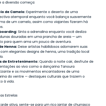
e a diversão começa:
io de Camelo:
 Experimente o deserto de uma 
ectiva atemporal enquanto você balança suavemente 
ma de um camelo, assim como viajantes fizeram há 
os.
boarding:
 Sinta a adrenalina enquanto você desliza 
 dunas douradas em uma prancha de areia — um 
ito para quem ama um pouco de aventura.
de Henna:
 Deixe artistas habilidosos adornarem suas 
com elegantes designs de henna, uma tradição local 
da.
s de Entretenimento:
 Quando a noite cair, desfrute de 
entações ao vivo como a dançarina Tanoura 
tizante e os movimentos encantadores de uma 
rina do ventre — destaques culturais que trazem o 
o à vida.
as Estrelas
arde ativa, sente-se para um rico jantar de churrasco 