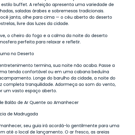
 estilo buffet. A refeição apresenta uma variedade de 
lhadas, saladas árabes e sobremesas tradicionais. 
ocê janta, olhe para cima — o céu aberto do deserto 
estrelas, livre das luzes da cidade.
ve, o cheiro do fogo e a calma da noite do deserto 
osfera perfeita para relaxar e refletir.
turna no Deserto
ntretenimento termina, sua noite não acaba. Passe a 
uma tenda confortável ou em uma cabana beduína 
acampamento. Longe do barulho da cidade, a noite do 
az completa tranquilidade. Adormeça ao som do vento, 
r um vasto espaço aberto.
 de Balão de Ar Quente ao Amanhecer
ncia de Madrugada
manhecer, seu guia irá acordá-lo gentilmente para uma 
m até o local de lançamento. O ar fresco, as areias 