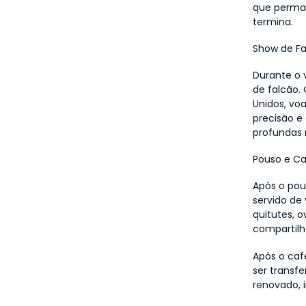
que perma
termina.
Show de Fa
Durante o 
de falcão.
Unidos, vo
precisão e 
profundas r
Pouso e C
Após o pou
servido de
quitutes, 
compartilha
Após o caf
ser transf
renovado, 