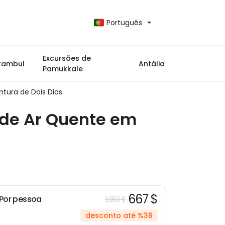
Português
Excursões de
stambul
Antália
Pamukkale
ntura de Dois Dias
o de Ar Quente em
667 $
Por pessoa
1,050 $
desconto até %36