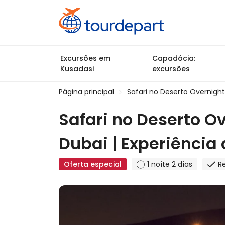
Excursões em
Capadócia:
Kusadasi
excursões
Página principal
Safari no Deserto Overnight
Safari no Deserto O
Dubai | Experiência
Oferta especial
1 noite 2 dias
R