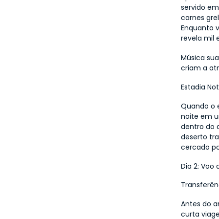
servido em
carnes gre
Enquanto v
revela mil 
Música sua
criam a atm
Estadia No
Quando o e
noite em 
dentro do 
deserto tr
cercado po
Dia 2: Voo
Transferê
Antes do a
curta viage