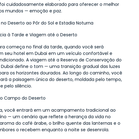
i cuidadosamente elaborado para oferecer o melhor 
os mundos — emoção e paz.
ri no Deserto ao Pôr do Sol e Estadia Noturna
cia à Tarde e Viagem até o Deserto
ra começa no final da tarde, quando você será 
 seu hotel em Dubai em um veículo confortável e 
dicionado. A viagem até a Reserva de Conservação do 
 Dubai define o tom — uma transição gradual das luzes 
para os horizontes dourados. Ao longo do caminho, você 
rá a paisagem única do deserto, moldada pelo tempo, 
e pelo silêncio.
o Campo do Deserto
a, você entrará em um acampamento tradicional ao 
uíno — um cenário que reflete a herança da vida no 
aroma do café árabe, o brilho quente das lanternas e o 
bores o recebem enquanto a noite se desenrola.