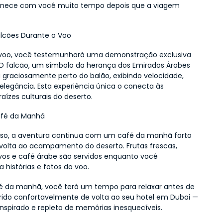
nece com você muito tempo depois que a viagem 
lcões Durante o Voo
voo, você testemunhará uma demonstração exclusiva 
 O falcão, um símbolo da herança dos Emirados Árabes 
a graciosamente perto do balão, exibindo velocidade, 
elegância. Esta experiência única o conecta às 
aízes culturais do deserto.
afé da Manhã
so, a aventura continua com um café da manhã farto 
 volta ao acampamento do deserto. Frutas frescas, 
ovos e café árabe são servidos enquanto você 
 histórias e fotos do voo.
é da manhã, você terá um tempo para relaxar antes de 
erido confortavelmente de volta ao seu hotel em Dubai — 
inspirado e repleto de memórias inesquecíveis.