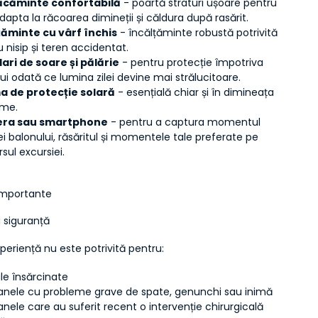
ăcăminte confortabilă
 - poartă straturi ușoare pentru 
dapta la răcoarea dimineții și căldura după rasărit.
țăminte cu vârf închis
 - încălțăminte robustă potrivită 
 nisip și teren accidentat.
ari de soare și pălărie
 - pentru protecție împotriva 
ui odată ce lumina zilei devine mai strălucitoare.
 de protecție solară
 - esențială chiar și în dimineața 
eme.
ra sau smartphone
 - pentru a captura momentul 
iei balonului, răsăritul și momentele tale preferate pe 
sul excursiei.
 importante
 siguranță
eriență nu este potrivită pentru:
le însărcinate
anele cu probleme grave de spate, genunchi sau inimă
nele care au suferit recent o intervenție chirurgicală 