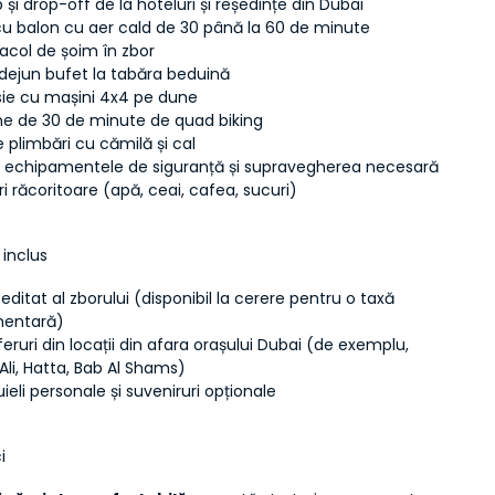
 și drop-off de la hoteluri și reședințe din Dubai
cu balon cu aer cald de 30 până la 60 de minute
acol de șoim în zbor
 dejun bufet la tabăra beduină
sie cu mașini 4x4 pe dune
ne de 30 de minute de quad biking
 plimbări cu cămilă și cal
 echipamentele de siguranță și supravegherea necesară
i răcoritoare (apă, ceai, cafea, sucuri)
 inclus
editat al zborului (disponibil la cerere pentru o taxă 
mentară)
eruri din locații din afara orașului Dubai (de exemplu, 
Ali, Hatta, Bab Al Shams)
ieli personale și suveniruri opționale
i