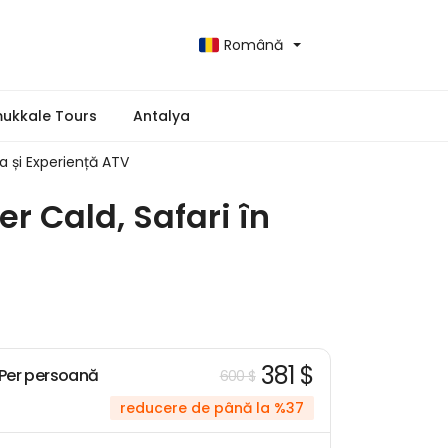
Română
ukkale Tours
Antalya
a și Experiență ATV
r Cald, Safari în
381 $
Per persoană
600 $
reducere de până la %37