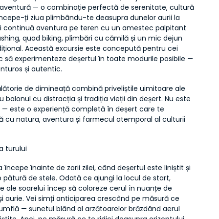
aventură — o combinație perfectă de serenitate, cultură 
Începe-ți ziua plimbându-te deasupra dunelor aurii la 
poi continuă aventura pe teren cu un amestec palpitant 
hing, quad biking, plimbări cu cămilă și un mic dejun 
ițional. Această excursie este concepută pentru cei 
 să experimenteze deșertul în toate modurile posibile — 
nturos și autentic.
ătorie de dimineață combină priveliștile uimitoare ale 
 balonul cu distracția și tradiția vieții din deșert. Nu este 
 — este o experiență completă în deșert care te 
cu natura, aventura și farmecul atemporal al culturii 
 turului
începe înainte de zorii zilei, când deșertul este liniștit și 
 pătură de stele. Odată ce ajungi la locul de start, 
e ale soarelui încep să coloreze cerul în nuanțe de 
și aurie. Vei simți anticiparea crescând pe măsură ce 
umflă — sunetul blând al arzătoarelor brăzdând aerul 