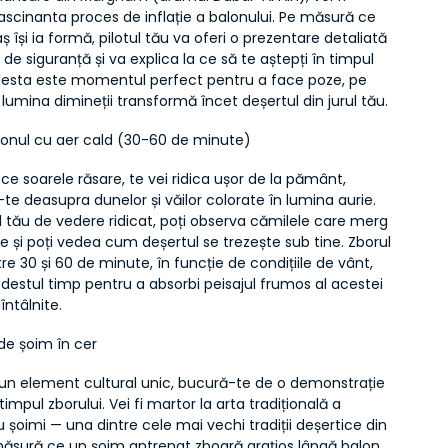
ascinanta proces de inflație a balonului. Pe măsură ce 
ș își ia formă, pilotul tău va oferi o prezentare detaliată 
 de siguranță și va explica la ce să te aștepți în timpul 
Acesta este momentul perfect pentru a face poze, pe 
umina dimineții transformă încet deșertul din jurul tău.
lonul cu aer cald (30-60 de minute)
e soarele răsare, te vei ridica ușor de la pământ, 
e deasupra dunelor și văilor colorate în lumina aurie. 
 tău de vedere ridicat, poți observa cămilele care merg 
e și poți vedea cum deșertul se trezește sub tine. Zborul 
re 30 și 60 de minute, în funcție de condițiile de vânt, 
 destul timp pentru a absorbi peisajul frumos al acestei 
ntâlnite.
de șoim în cer
n element cultural unic, bucură-te de o demonstrație 
impul zborului. Vei fi martor la arta tradițională a 
u șoimi — una dintre cele mai vechi tradiții deșertice din 
ăsură ce un șoim antrenat zboară grațios lângă balon, 