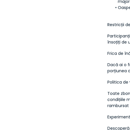
major
Oaspeț
Restricții d
Participanți
însoțiți de 
Frica de înă
Dacă ai o f
porțiunea 
Politica d
Toate zboru
condițiile 
rambursat i
Experiment
Descoperă m