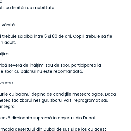
ă
ii cu limitări de mobilitate
e vârstă
i trebuie să aibă între 5 și 80 de ani. Copiii trebuie să fie 
un adult.
lțimi
rică severă de înălțimi sau de zbor, participarea la 
de zbor cu balonul nu este recomandată.
e vreme
rile cu balonul depind de condițiile meteorologice. Dacă 
meteo fac zborul nesigur, zborul va fi reprogramat sau 
ntegral.
ează dimineața supremă în deșertul din Dubai
agia deșertului din Dubai de sus și de jos cu acest 