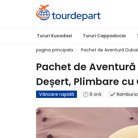
Tururi Kusadasi
Tururi Cappadocia
pagina principala
Pachet de Aventură Dubai: 
Pachet de Aventură D
Deșert, Plimbare cu
Vânzare rapidă
6 oră
Rambursa