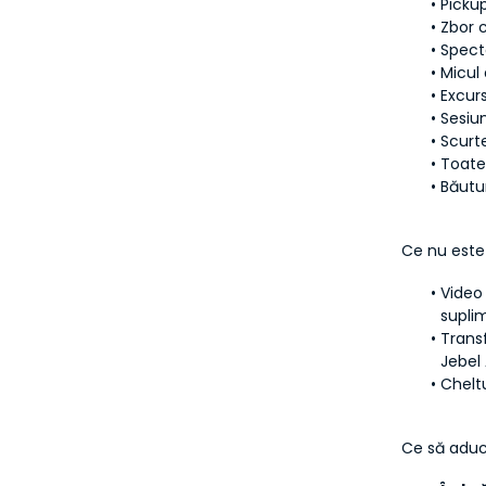
Pickup
Zbor 
Spect
Micul
Excur
Sesiu
Scurte
Toate
Băutur
Ce nu este
Video 
supli
Transf
Jebel 
Cheltu
Ce să aduc