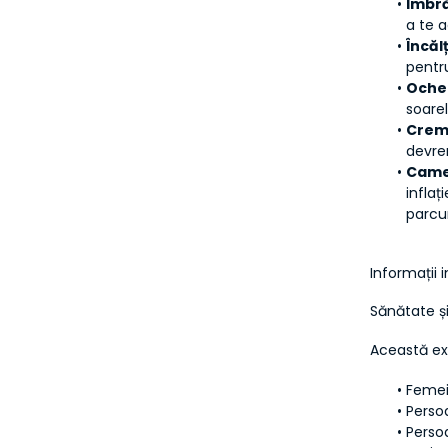
Îmbr
a te a
Încăl
pentru
Ochel
soarel
Crema
devr
Came
inflaț
parcur
Informații
Sănătate și
Această exp
Femei
Perso
Persoa