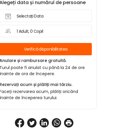
Alegeți data și numărul de persoane
Selectați Data
1 Adult, 0 Copil
Verifică disponibilitatea
Anulare și rambursare gratuită.
Turul poate fi anulat cu până la 24 de ore
înainte de ora de începere.
Rezervați acum și plătiți mai târziu.
Faceți rezervarea acum, plătiți oricând
înainte de începerea turului.