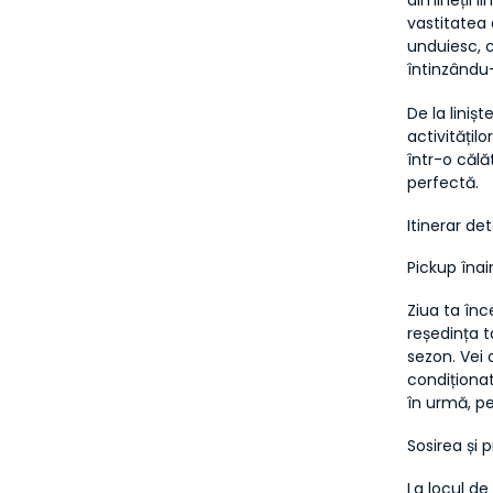
dimineții li
vastitatea 
unduiesc, c
întinzându-
De la liniș
activitățil
într-o călă
perfectă.
Itinerar det
Pickup înai
Ziua ta înc
reședința ta
sezon. Vei 
condiționat
în urmă, pe
Sosirea și 
La locul de