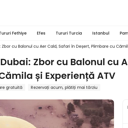
Tururi Fethiye
Efes
Tururi Turcia
Istanbul
Pam
Zbor cu Balonul cu Aer Cald, Safari în Deșert, Plimbare cu Cămil
ubai: Zbor cu Balonul cu Ae
 Cămila și Experiență ATV
re gratuită
Rezervați acum, plătiți mai târziu