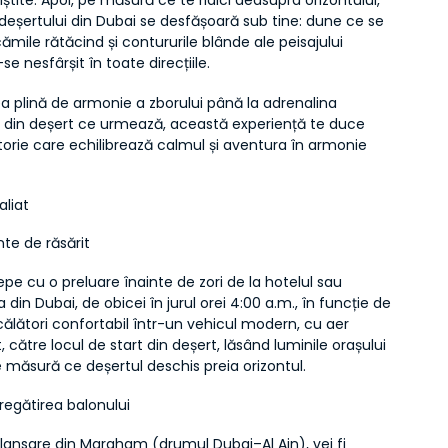
niștite. Apoi, pe măsură ce te ridici deasupra orizontului, 
deșertului din Dubai se desfășoară sub tine: dune ce se 
ămile rătăcind și contururile blânde ale peisajului 
se nesfârșit în toate direcțiile.
tea plină de armonie a zborului până la adrenalina 
or din deșert ce urmează, această experiență te duce 
torie care echilibrează calmul și aventura în armonie 
aliat
nte de răsărit
epe cu o preluare înainte de zori de la hotelul sau 
 din Dubai, de obicei în jurul orei 4:00 a.m., în funcție de 
călători confortabil într-un vehicul modern, cu aer 
, către locul de start din deșert, lăsând luminile orașului 
 măsură ce deșertul deschis preia orizontul.
pregătirea balonului
 lansare din Margham (drumul Dubai–Al Ain), vei fi 