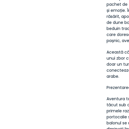
pachet de 
și emoție. 
răsărit, a
de dune bas
beduin trad
care doresc
pașnic, ave
Această căl
unui zbor cu
doar un tur
conectează 
arabe.
Prezentarea
Aventura ta 
tăcut sub o
primele raz
portocalie 
balonul se 