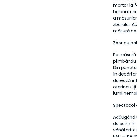
martor la f
balonul uria
a măsurilor
zborului. 
măsură ce l
Zbor cu ba
Pe măsură c
plimbându-t
Din punctul
în depărtar
durează înt
oferindu-ți
lumi nemaiî
Spectacol 
Adăugând u
de șoim în t
vânătorii c
EAU — pe m