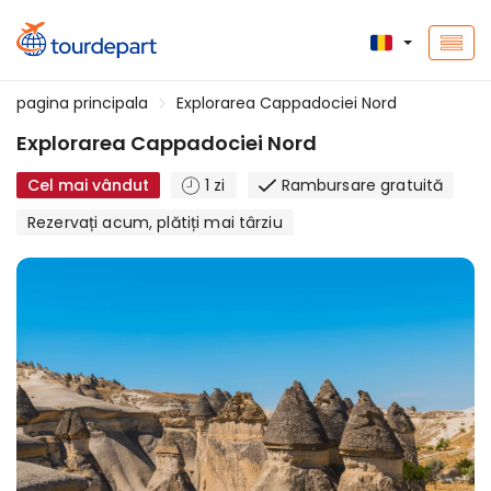
pagina principala
Explorarea Cappadociei Nord
Explorarea Cappadociei Nord
Cel mai vândut
1 zi
Rambursare gratuită
Rezervați acum, plătiți mai târziu