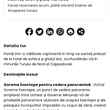
Faceți rezervarea acum, plătiți oricând înainte de
începerea turului.
Detaliu tur
Porniți într-o călătorie captivantă în timp ce sunteți preluat 
de la hotel de șoferul și ghidul dvs., scufundându-vă în 
minunile Turului de Nord al Cappadociei.
Destinațiile includ
Goreme Esentepe pentru vedere panoramică: 
 Vizitați 
Goreme 
Esentepe, un punct de vedere panoramic 
amplasat între Uchisar și Goreme. Minunați-vă de 
priveliștile panoramice uluitoare ale orașului Esentepe și ale 
peisajului înconjurător împodobit cu coșuri de zână, creând 