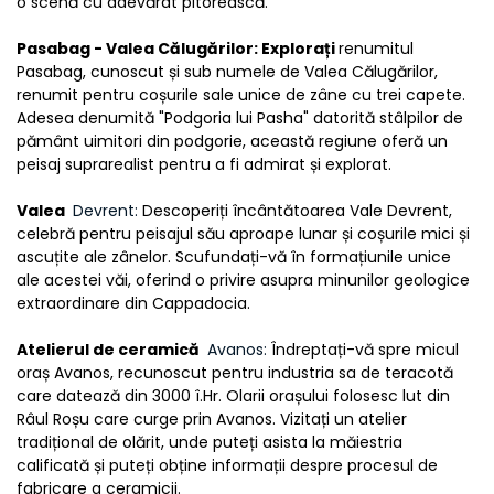
o scenă cu adevărat pitorească.
Pasabag - Valea Călugărilor: Explorați 
renumitul 
Pasabag, cunoscut și sub numele de Valea Călugărilor, 
renumit pentru coșurile sale unice de zâne cu trei capete. 
Adesea denumită "Podgoria lui Pasha" datorită stâlpilor de 
pământ uimitori din podgorie, această regiune oferă un 
peisaj suprarealist pentru a fi admirat și explorat.
Valea 
 Devrent: 
Descoperiți încântătoarea Vale Devrent, 
celebră pentru peisajul său aproape lunar și coșurile mici și 
ascuțite ale zânelor. Scufundați-vă în formațiunile unice 
ale acestei văi, oferind o privire asupra minunilor geologice 
extraordinare din Cappadocia.
Atelierul de ceramică 
 Avanos: 
Îndreptați-vă spre micul 
oraș Avanos, recunoscut pentru industria sa de teracotă 
care datează din 3000 î.Hr. Olarii orașului folosesc lut din 
Râul Roșu care curge prin Avanos. Vizitați un atelier 
tradițional de olărit, unde puteți asista la măiestria 
calificată și puteți obține informații despre procesul de 
fabricare a ceramicii.