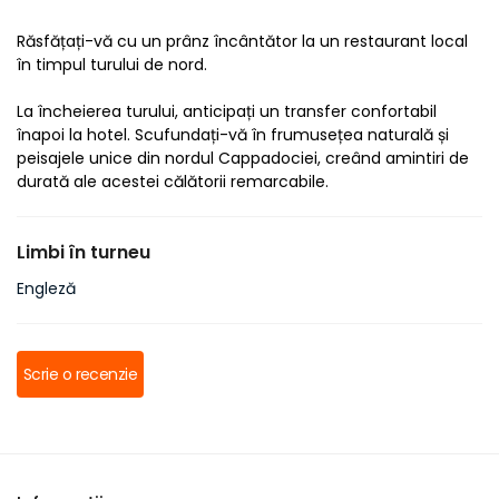
Răsfățați-vă cu un prânz încântător la un restaurant local 
în timpul turului de nord.
La încheierea turului, anticipați un transfer confortabil 
înapoi la hotel. Scufundați-vă în frumusețea naturală și 
peisajele unice din nordul Cappadociei, creând amintiri de 
durată ale acestei călătorii remarcabile.
Limbi în turneu
Engleză
Scrie o recenzie