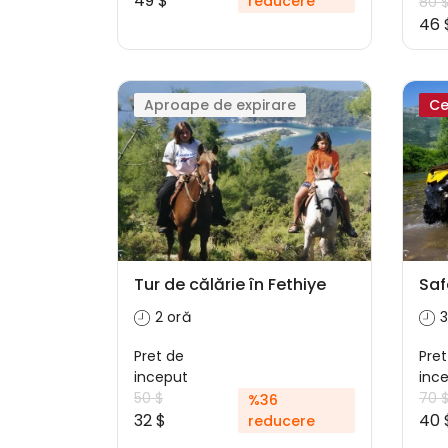
49 $
reducere
80 
46 
Aproape de expirare
Ce
Tur de călărie în Fethiye
Saf
2 oră
3
Pret de
Pret
inceput
inc
50 $
70 
%36
32 $
40 
reducere