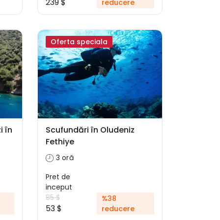
239 $
reducere
Oferta speciala
i în
Scufundări în Oludeniz
Fethiye
3 oră
Pret de
inceput
85 $
%38
53 $
reducere