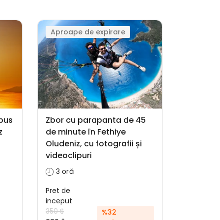
Aproape de expirare
pus
Zbor cu parapanta de 45
z
de minute în Fethiye
Oludeniz, cu fotografii și
videoclipuri
3 oră
Pret de
inceput
350 $
%32