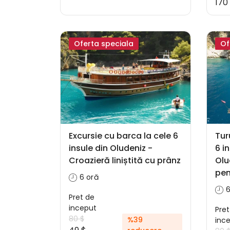
170
Oferta speciala
Of
Excursie cu barca la cele 6
Tur
insule din Oludeniz -
6 i
Croazieră liniștită cu prânz
Olu
pen
6 oră
6
Pret de
inceput
Pret
80 $
%39
inc