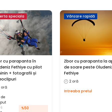
erta speciala
Vânzare rapidă
r cu parapanta în
Zbor cu parapanta la a
deniz Fethiye cu pilot
de soare peste Oludeni
inin + fotografii și
Fethiye
eoclipuri
2 oră
 oră
Intreaba pretul
 de
eput
 $
%50