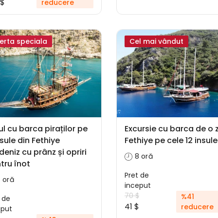
 $
reducere
erta speciala
Cel mai vândut
ul cu barca piraților pe
Excursie cu barca de o z
nsule din Fethiye
Fethiye pe cele 12 insule
deniz cu prânz și opriri
8 oră
tru înot
Pret de
 oră
inceput
70 $
%41
 de
41 $
reducere
eput