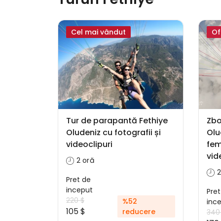
Cel mai vândut
Of
Tur de parapantă Fethiye
Zbo
Oludeniz cu fotografii și
Olu
videoclipuri
fem
vid
2 oră
2
Pret de
inceput
Pret
220 $
%52
inc
105 $
reducere
340