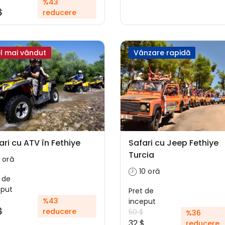
$
%43
$
reducere
l mai vândut
Vânzare rapidă
ari cu ATV în Fethiye
Safari cu Jeep Fethiye
Turcia
 oră
10 oră
 de
eput
Pret de
$
%43
inceput
$
reducere
50 $
%36
32 $
reducere