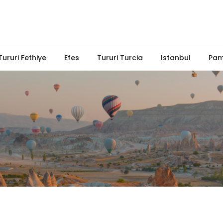
Tururi Fethiye
Efes
Tururi Turcia
Istanbul
Pam