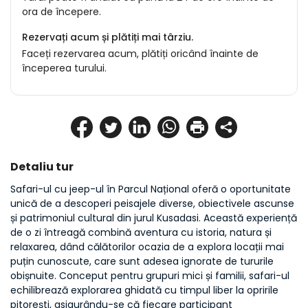
ora de începere.
Rezervați acum și plătiți mai târziu.
Faceți rezervarea acum, plătiți oricând înainte de
începerea turului.
Detaliu tur
Safari-ul cu jeep-ul în Parcul Național oferă o oportunitate 
unică de a descoperi peisajele diverse, obiectivele ascunse 
și patrimoniul cultural din jurul Kusadasi. Această experiență 
de o zi întreagă combină aventura cu istoria, natura și 
relaxarea, dând călătorilor ocazia de a explora locații mai 
puțin cunoscute, care sunt adesea ignorate de tururile 
obișnuite. Conceput pentru grupuri mici și familii, safari-ul 
echilibrează explorarea ghidată cu timpul liber la opririle 
pitorești, asigurându-se că fiecare participant 