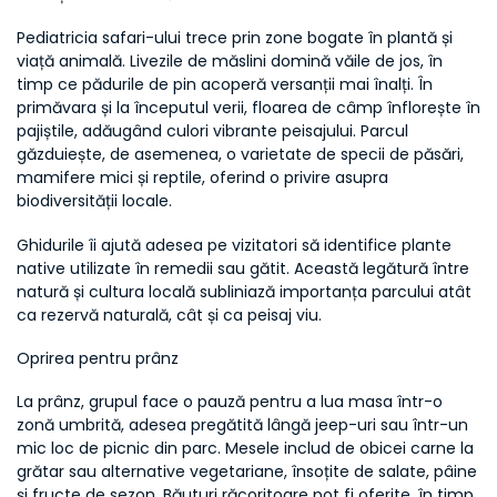
Pediatricia safari-ului trece prin zone bogate în plantă și 
viață animală. Livezile de măslini domină văile de jos, în 
timp ce pădurile de pin acoperă versanții mai înalți. În 
primăvara și la începutul verii, floarea de câmp înflorește în 
pajiștile, adăugând culori vibrante peisajului. Parcul 
găzduiește, de asemenea, o varietate de specii de păsări, 
mamifere mici și reptile, oferind o privire asupra 
biodiversității locale.
Ghidurile îi ajută adesea pe vizitatori să identifice plante 
native utilizate în remedii sau gătit. Această legătură între 
natură și cultura locală subliniază importanța parcului atât 
ca rezervă naturală, cât și ca peisaj viu.
Oprirea pentru prânz
La prânz, grupul face o pauză pentru a lua masa într-o 
zonă umbrită, adesea pregătită lângă jeep-uri sau într-un 
mic loc de picnic din parc. Mesele includ de obicei carne la 
grătar sau alternative vegetariane, însoțite de salate, pâine 
și fructe de sezon. Băuturi răcoritoare pot fi oferite, în timp 