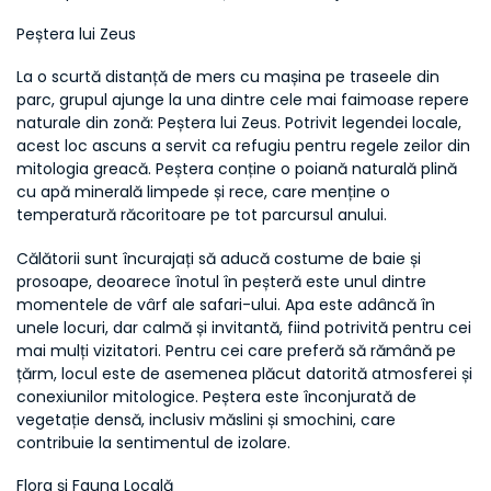
Peștera lui Zeus
La o scurtă distanță de mers cu mașina pe traseele din 
parc, grupul ajunge la una dintre cele mai faimoase repere 
naturale din zonă: Peștera lui Zeus. Potrivit legendei locale, 
acest loc ascuns a servit ca refugiu pentru regele zeilor din 
mitologia greacă. Peștera conține o poiană naturală plină 
cu apă minerală limpede și rece, care menține o 
temperatură răcoritoare pe tot parcursul anului.
Călătorii sunt încurajați să aducă costume de baie și 
prosoape, deoarece înotul în peșteră este unul dintre 
momentele de vârf ale safari-ului. Apa este adâncă în 
unele locuri, dar calmă și invitantă, fiind potrivită pentru cei 
mai mulți vizitatori. Pentru cei care preferă să rămână pe 
țărm, locul este de asemenea plăcut datorită atmosferei și 
conexiunilor mitologice. Peștera este înconjurată de 
vegetație densă, inclusiv măslini și smochini, care 
contribuie la sentimentul de izolare.
Flora și Fauna Locală