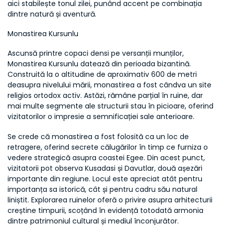
aici stabilește tonul zilei, punând accent pe combinația 
dintre natură și aventură.
Monastirea Kursunlu
Ascunsă printre copaci densi pe versanții munților, 
Monastirea Kursunlu datează din perioada bizantină. 
Construită la o altitudine de aproximativ 600 de metri 
deasupra nivelului mării, monastirea a fost cândva un site 
religios ortodox activ. Astăzi, rămâne parțial în ruine, dar 
mai multe segmente ale structurii stau în picioare, oferind 
vizitatorilor o impresie a semnificației sale anterioare.
Se crede că monastirea a fost folosită ca un loc de 
retragere, oferind secrete călugărilor în timp ce furniza o 
vedere strategică asupra coastei Egee. Din acest punct, 
vizitatorii pot observa Kusadasi și Davutlar, două așezări 
importante din regiune. Locul este apreciat atât pentru 
importanța sa istorică, cât și pentru cadru său natural 
liniștit. Explorarea ruinelor oferă o privire asupra arhitecturii 
creștine timpurii, scoțând în evidență totodată armonia 
dintre patrimoniul cultural și mediul înconjurător.