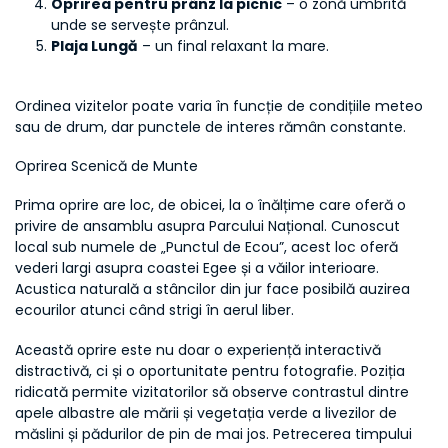
Oprirea pentru prânz la picnic
 – o zonă umbrită 
unde se servește prânzul.
Plaja Lungă
 – un final relaxant la mare.
Ordinea vizitelor poate varia în funcție de condițiile meteo 
sau de drum, dar punctele de interes rămân constante.
Oprirea Scenică de Munte
Prima oprire are loc, de obicei, la o înălțime care oferă o 
privire de ansamblu asupra Parcului Național. Cunoscut 
local sub numele de „Punctul de Ecou”, acest loc oferă 
vederi largi asupra coastei Egee și a văilor interioare. 
Acustica naturală a stâncilor din jur face posibilă auzirea 
ecourilor atunci când strigi în aerul liber.
Această oprire este nu doar o experiență interactivă 
distractivă, ci și o oportunitate pentru fotografie. Poziția 
ridicată permite vizitatorilor să observe contrastul dintre 
apele albastre ale mării și vegetația verde a livezilor de 
măslini și pădurilor de pin de mai jos. Petrecerea timpului 