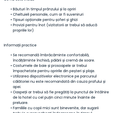
Băuturi în timpul prânzului și la opriri
Cheltuieli personale, cum ar fi suveniruri
Tipsuri opționale pentru șoferi și ghizi
Provizii pentru înot (vizitatorii ar trebui să aducă 
propriile lor)
Informații practice
Se recomandă îmbrăcăminte confortabilă, 
încălțăminte închisă, pălării și cremă de soare.
Costumele de baie și prosoapele ar trebui 
împachetate pentru opririle din peșteri și plaje.
Utilizarea dispozitivelor electronice pe parcursul 
călătoriei nu este recomandată din cauza prafului și 
apei.
Oaspeții ar trebui să fie pregătiți la punctul de întâlnire 
de la hotel cu cel puțin cinci minute înainte de 
preluare.
Familiile cu copii mici sunt binevenite, dar sugarii 