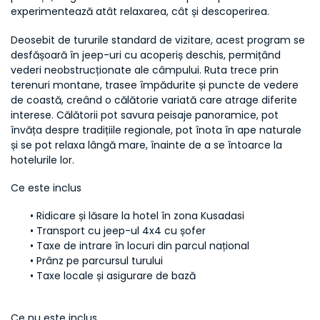
experimentează atât relaxarea, cât și descoperirea.
Deosebit de tururile standard de vizitare, acest program se 
desfășoară în jeep-uri cu acoperiș deschis, permițând 
vederi neobstrucționate ale câmpului. Ruta trece prin 
terenuri montane, trasee împădurite și puncte de vedere 
de coastă, creând o călătorie variată care atrage diferite 
interese. Călătorii pot savura peisaje panoramice, pot 
învăța despre tradițiile regionale, pot înota în ape naturale 
și se pot relaxa lângă mare, înainte de a se întoarce la 
hotelurile lor.
Ce este inclus
Ridicare și lăsare la hotel în zona Kusadasi
Transport cu jeep-ul 4x4 cu șofer
Taxe de intrare în locuri din parcul național
Prânz pe parcursul turului
Taxe locale și asigurare de bază
Ce nu este inclus