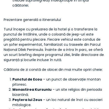
trebuie supravegheați îndeaproape în timpul 
călătoriei.
Prezentare generală a itinerariului
Turul începe cu preluarea de la hotel și o transferare la 
punctul de întâlnire, unde o coloană de jeep-uri este 
pregătită pentru plecare. Fiecare vehicul este condus de 
un șofer experimentat, familiarizat cu traseele din Parcul 
Național Dilek Peninsula. Înainte de a intra în parc, se oferă 
un scurt briefing despre programul zilei, liniile directoare de 
siguranță și locurile incluse în rută.
Călătoria de zi constă de obicei din mai multe opriri cheie:
Punctul de Ecou
 – un punct de observație montan 
pitoresc.
Monastirea Kursunlu
 – un site religios din perioada 
bizantină.
Peștera lui Zeus
 – un loc natural de înot cu asocieri 
mitologice.