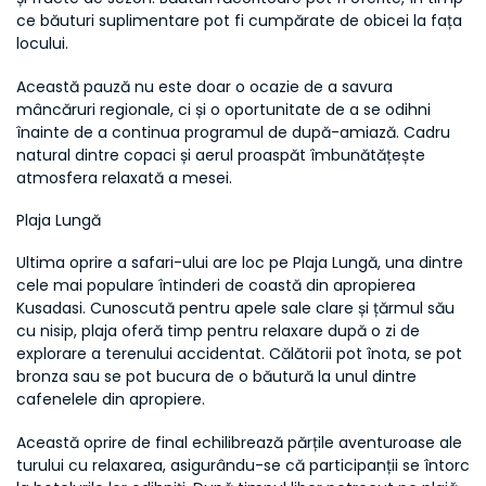
ce băuturi suplimentare pot fi cumpărate de obicei la fața 
locului.
Această pauză nu este doar o ocazie de a savura 
mâncăruri regionale, ci și o oportunitate de a se odihni 
înainte de a continua programul de după-amiază. Cadru 
natural dintre copaci și aerul proaspăt îmbunătățește 
atmosfera relaxată a mesei.
Plaja Lungă
Ultima oprire a safari-ului are loc pe Plaja Lungă, una dintre 
cele mai populare întinderi de coastă din apropierea 
Kusadasi. Cunoscută pentru apele sale clare și țărmul său 
cu nisip, plaja oferă timp pentru relaxare după o zi de 
explorare a terenului accidentat. Călătorii pot înota, se pot 
bronza sau se pot bucura de o băutură la unul dintre 
cafenelele din apropiere.
Această oprire de final echilibrează părțile aventuroase ale 
turului cu relaxarea, asigurându-se că participanții se întorc 