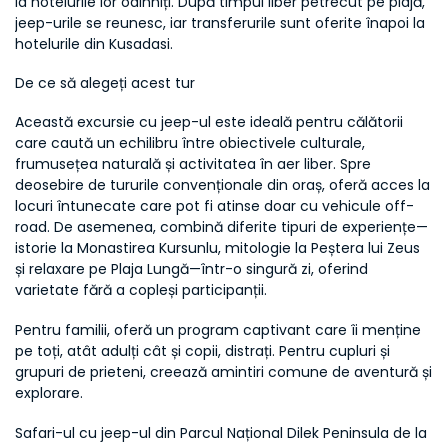
la hotelurile lor odihniți. După timpul liber petrecut pe plajă, 
jeep-urile se reunesc, iar transferurile sunt oferite înapoi la 
hotelurile din Kusadasi.
De ce să alegeți acest tur
Această excursie cu jeep-ul este ideală pentru călătorii 
care caută un echilibru între obiectivele culturale, 
frumusețea naturală și activitatea în aer liber. Spre 
deosebire de tururile convenționale din oraș, oferă acces la 
locuri întunecate care pot fi atinse doar cu vehicule off-
road. De asemenea, combină diferite tipuri de experiențe—
istorie la Monastirea Kursunlu, mitologie la Peștera lui Zeus 
și relaxare pe Plaja Lungă—într-o singură zi, oferind 
varietate fără a copleși participanții.
Pentru familii, oferă un program captivant care îi menține 
pe toți, atât adulți cât și copii, distrați. Pentru cupluri și 
grupuri de prieteni, creează amintiri comune de aventură și 
explorare.
Safari-ul cu jeep-ul din Parcul Național Dilek Peninsula de la 