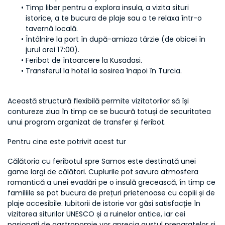
Timp liber pentru a explora insula, a vizita situri 
istorice, a te bucura de plaje sau a te relaxa într-o 
tavernă locală.
Întâlnire la port în după-amiaza târzie (de obicei în 
jurul orei 17:00).
Feribot de întoarcere la Kusadasi.
Transferul la hotel la sosirea înapoi în Turcia.
Această structură flexibilă permite vizitatorilor să își 
contureze ziua în timp ce se bucură totuși de securitatea 
unui program organizat de transfer și feribot.
Pentru cine este potrivit acest tur
Călătoria cu feribotul spre Samos este destinată unei 
game largi de călători. Cuplurile pot savura atmosfera 
romantică a unei evadări pe o insulă grecească, în timp ce 
familiile se pot bucura de prețuri prietenoase cu copiii și de 
plaje accesibile. Iubitorii de istorie vor găsi satisfacție în 
vizitarea siturilor UNESCO și a ruinelor antice, iar cei 
pasionați de gastronomie vor aprecia gustul preparatelor și 