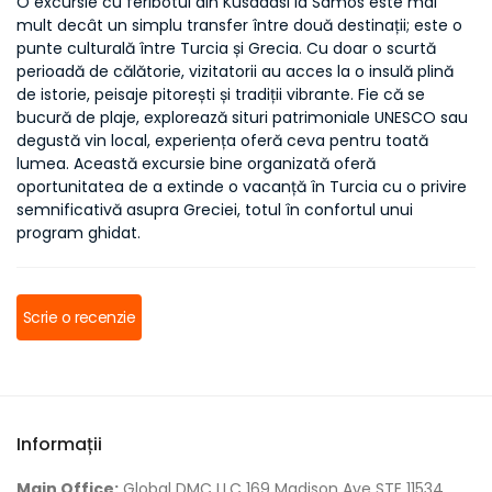
O excursie cu feribotul din Kusadasi la Samos este mai 
mult decât un simplu transfer între două destinații; este o 
punte culturală între Turcia și Grecia. Cu doar o scurtă 
perioadă de călătorie, vizitatorii au acces la o insulă plină 
de istorie, peisaje pitorești și tradiții vibrante. Fie că se 
bucură de plaje, explorează situri patrimoniale UNESCO sau 
degustă vin local, experiența oferă ceva pentru toată 
lumea. Această excursie bine organizată oferă 
oportunitatea de a extinde o vacanță în Turcia cu o privire 
semnificativă asupra Greciei, totul în confortul unui 
program ghidat.
Scrie o recenzie
Informații
Main Office:
Global DMC LLC 169 Madison Ave STE 11534