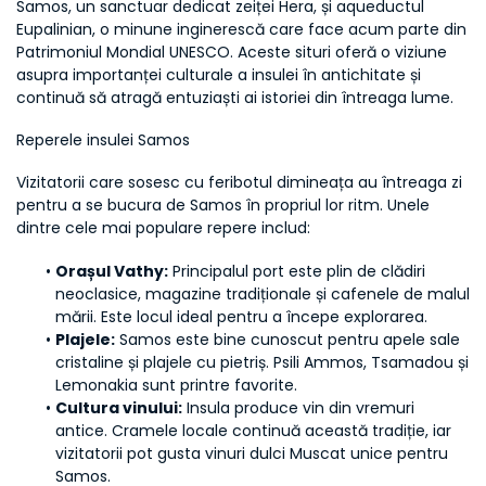
Samos, un sanctuar dedicat zeiței Hera, și aqueductul 
Eupalinian, o minune inginerescă care face acum parte din 
Patrimoniul Mondial UNESCO. Aceste situri oferă o viziune 
asupra importanței culturale a insulei în antichitate și 
continuă să atragă entuziaști ai istoriei din întreaga lume.
Reperele insulei Samos
Vizitatorii care sosesc cu feribotul dimineața au întreaga zi 
pentru a se bucura de Samos în propriul lor ritm. Unele 
dintre cele mai populare repere includ:
Orașul Vathy:
 Principalul port este plin de clădiri 
neoclasice, magazine tradiționale și cafenele de malul 
mării. Este locul ideal pentru a începe explorarea.
Plajele:
 Samos este bine cunoscut pentru apele sale 
cristaline și plajele cu pietriș. Psili Ammos, Tsamadou și 
Lemonakia sunt printre favorite.
Cultura vinului:
 Insula produce vin din vremuri 
antice. Cramele locale continuă această tradiție, iar 
vizitatorii pot gusta vinuri dulci Muscat unice pentru 
Samos.