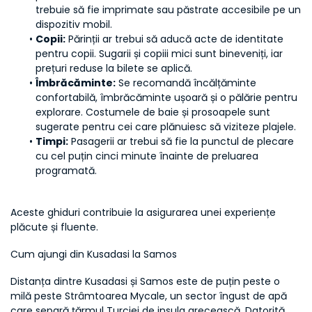
trebuie să fie imprimate sau păstrate accesibile pe un 
dispozitiv mobil.
Copii:
 Părinții ar trebui să aducă acte de identitate 
pentru copii. Sugarii și copiii mici sunt bineveniți, iar 
prețuri reduse la bilete se aplică.
Îmbrăcăminte:
 Se recomandă încălțăminte 
confortabilă, îmbrăcăminte ușoară și o pălărie pentru 
explorare. Costumele de baie și prosoapele sunt 
sugerate pentru cei care plănuiesc să viziteze plajele.
Timpi:
 Pasagerii ar trebui să fie la punctul de plecare 
cu cel puțin cinci minute înainte de preluarea 
programată.
Aceste ghiduri contribuie la asigurarea unei experiențe 
plăcute și fluente.
Cum ajungi din Kusadasi la Samos
Distanța dintre Kusadasi și Samos este de puțin peste o 
milă peste Strâmtoarea Mycale, un sector îngust de apă 
care separă țărmul Turciei de insula grecească. Datorită 