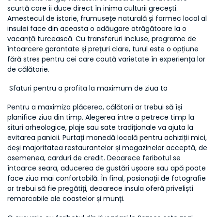
scurtă care îi duce direct în inima culturii grecești. 
Amestecul de istorie, frumusețe naturală și farmec local al 
insulei face din aceasta o adăugare atrăgătoare la o 
vacanță turcească. Cu transferuri incluse, programe de 
întoarcere garantate și prețuri clare, turul este o opțiune 
fără stres pentru cei care caută varietate în experiența lor 
de călătorie.
 Sfaturi pentru a profita la maximum de ziua ta
Pentru a maximiza plăcerea, călătorii ar trebui să își 
planifice ziua din timp. Alegerea între a petrece timp la 
situri arheologice, plaje sau sate tradiționale va ajuta la 
evitarea panicii. Purtați monedă locală pentru achiziții mici, 
deși majoritatea restaurantelor și magazinelor acceptă, de 
asemenea, carduri de credit. Deoarece feribotul se 
întoarce seara, aducerea de gustări ușoare sau apă poate 
face ziua mai confortabilă. În final, pasionații de fotografie 
ar trebui să fie pregătiți, deoarece insula oferă priveliști 
remarcabile ale coastelor și munți.