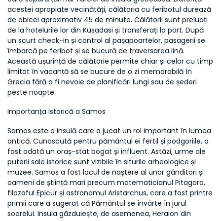
acestei apropiate vecinătăți, călătoria cu feribotul durează 
de obicei aproximativ 45 de minute. Călătorii sunt preluați 
de la hotelurile lor din Kusadasi și transferați la port. După 
un scurt check-in și control al pașapoartelor, pasagerii se 
îmbarcă pe feribot și se bucură de traversarea lină. 
Această ușurință de călătorie permite chiar și celor cu timp 
limitat în vacanță să se bucure de o zi memorabilă în 
Grecia fără a fi nevoie de planificări lungi sau de șederi 
peste noapte.
Importanța istorică a Samos
Samos este o insulă care a jucat un rol important în lumea 
antică. Cunoscută pentru pământul ei fertil și podgoriile, a 
fost odată un oraș-stat bogat și influent. Astăzi, urme ale 
puterii sale istorice sunt vizibile în siturile arheologice și 
muzee. Samos a fost locul de naștere al unor gânditori și 
oameni de știință mari precum matematicianul Pitagora, 
filozoful Epicur și astronomul Aristarchus, care a fost printre 
primii care a sugerat că Pământul se învârte în jurul 
soarelui. Insula găzduiește, de asemenea, Heraion din 