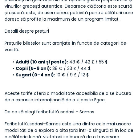
vinurilor grecești autentice. Deoarece călătoria este scurtă 
și ușoară, este, de asemenea, potrivită pentru călătorii care 
doresc să profite la maximum de un program limitat.
Detalii despre prețuri
Prețurile biletelor sunt aranjate în funcție de categorii de 
vârstă:
Adulți (10 ani și peste):
 48 € / 42 £ / 55 $
Copii (5–9 ani):
 38 € / 33 £ / 44 $
Sugari (0–4 ani):
 10 € / 9 £ / 12 $
Aceste tarife oferă o modalitate accesibilă de a se bucura 
de o excursie internațională de o zi peste Egee.
De ce să alegi feribotul Kusadasi – Samos
Feribotul Kusadasi–Samos este una dintre cele mai ușoare 
modalități de a explora o altă țară într-o singură zi. În loc de 
o călătorie lungă, vizitatorii se bucură de o traversare 