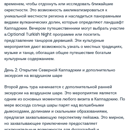
временем, чтобы отдохнуть или исследовать ближайшие 
окрестности. Это возможность акклиматизироваться к 
уникальной местности региона и насладиться панорамными 
видами вулканических долин, которые определяют ландшафт 
Каппадокии. Вечером путешественники могут выбрать участие 
в.Optional Turkish Night программе или посетить 
представление танцоров дервишей. Эти культурные 
мероприятия дают возможность узнать о местных традициях, 
музыке и танце, обогащая общее путешествие богатым 
культурным содержанием.
День 2: Открытие Северной Каппадокии и дополнительно 
экскурсия на воздушном шаре
Второй день тура начинается с дополнительной ранней 
экскурсии на воздушном шаре. Это мероприятие является 
одним из основных моментов любого визита в Каппадокию. По 
мере восхода солнца шары парят над волшебными 
дымоходами, долинами и скальными образованиями, 
предлагая захватывающую перспективу пейзажа. Это мирное, 
но захватывающее приключение предоставляет 
исключительные возможности для фотографий и 