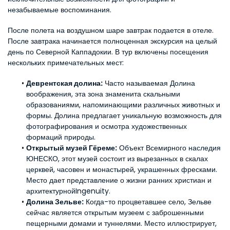
незабываемые воспоминания.
После полета на воздушном шаре завтрак подается в отеле. 
После завтрака начинается полноценная экскурсия на целый 
день по Северной Каппадокии. В тур включены посещения 
нескольких примечательных мест:
Деврентская долина:
 Часто называемая Долина 
воображения, эта зона знаменита скальными 
образованиями, напоминающими различных животных и 
формы. Долина предлагает уникальную возможность для 
фотографирования и осмотра художественных 
формаций природы.
Открытый музей Гёреме:
 Объект Всемирного наследия 
ЮНЕСКО, этот музей состоит из вырезанных в скалах 
церквей, часовен и монастырей, украшенных фресками. 
Место дает представление о жизни ранних христиан и 
архитектурнойIngenuity.
Долина Зельве:
 Когда-то процветавшее село, Зельве 
сейчас является открытым музеем с заброшенными 
пещерными домами и туннелями. Место иллюстрирует, 