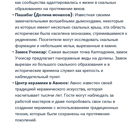
как сообщества адаптировались к жизни в скальных 
образованиях на протяжении веков.
Пашабаг (Долина монахов):
 Известная своими 
замечательными волшебными дымоходами, некоторые 
из которых имеют несколько скальных крыш, эта область 
исторически была населена монахами, стремившимися к 
уединению. Посетители могут исследовать скальные 
формации и небольшие кельи, вырезанные в камне.
Замок Учхисар:
 Самая высокая точка Каппадокии, замок 
Учхисар предлагает панорамные виды на долины. Замок 
вырезан из большого скального образования и в 
исторические времена служил как крепость и 
наблюдательный пункт.
Центр керамики в Авносе:
 Авнос известен своей 
традицией керамического искусства, которая 
насчитывает тысячи лет. Гости могут наблюдать за 
работой мастеров и даже попробовать свои силы в 
создании керамики с использованием традиционных 
техник, которые были сохранены на протяжении 
поколений.