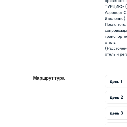
приветстве
ТУРЦИЮ» 
Аэропорт С
й колонне).
После того,
сопровожда
транспортно
отель.
(Расстояние
отель и рег
Маршрут тура
День 1
День 2
День 3