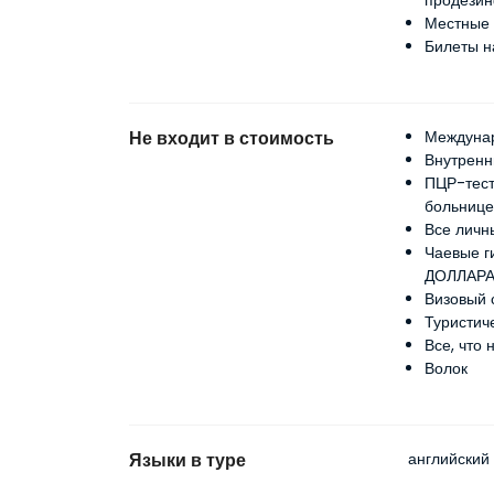
продези
Местные 
Билеты н
Не входит в стоимость
Междуна
Внутренн
ПЦР-тест
больнице,
Все личн
Чаевые г
ДОЛЛАРА
Визовый 
Туристич
Все, что 
Волок
Языки в туре
английский