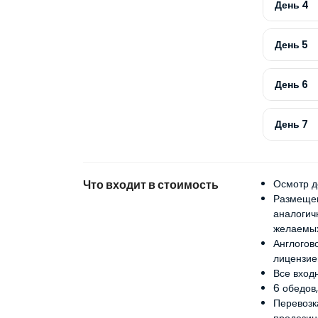
День 4
День 5
День 6
День 7
Что входит в стоимость
Осмотр д
Размещен
аналогич
желаемых
Англогов
лицензие
Все вход
6 обедов,
Перевозк