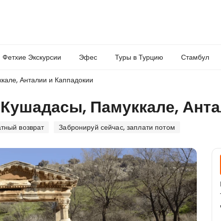
Фетхие Экскурсии
Эфес
Туры в Турцию
Стамбул
ккале, Анталии и Каппадокии
, Кушадасы, Памуккале, Ант
тный возврат
Забронируй сейчас, заплати потом