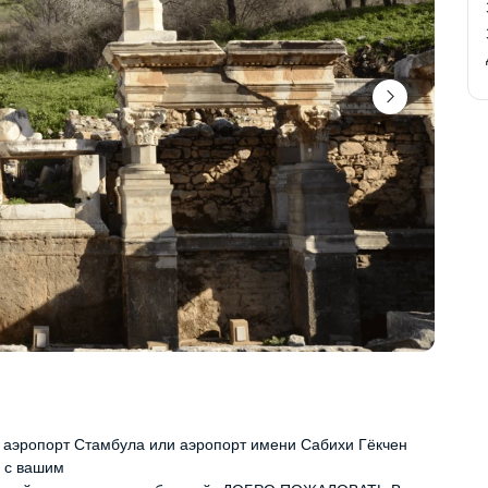
 аэропорт Стамбула или аэропорт имени Сабихи Гёкчен 
ь с вашим