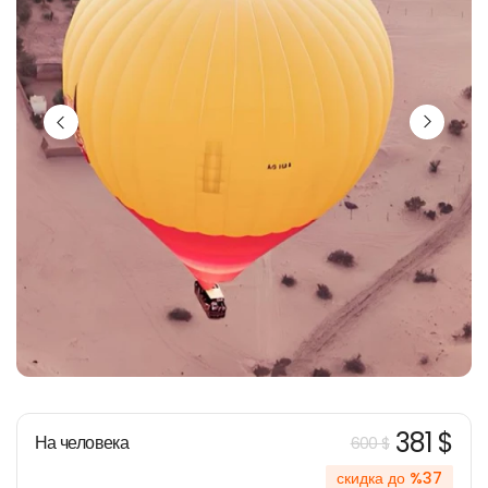
381 $
На человека
600 $
скидка до %37