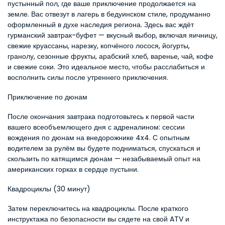
пустынный пол, где ваше приключение продолжается на 
земле. Вас отвезут в лагерь в бедуинском стиле, продуманно 
оформленный в духе наследия региона. Здесь вас ждёт 
гурманский завтрак-буфет — вкусный выбор, включая яичницу, 
свежие круассаны, нарезку, копчёного лосося, йогурты, 
гранолу, сезонные фрукты, арабский хлеб, варенье, чай, кофе 
и свежие соки. Это идеальное место, чтобы расслабиться и 
восполнить силы после утреннего приключения.
Приключение по дюнам
После окончания завтрака подготовьтесь к первой части 
вашего всеобъемлющего дня с адреналином: сессии 
вождения по дюнам на внедорожнике 4x4. С опытным 
водителем за рулём вы будете подниматься, спускаться и 
скользить по катящимся дюнам — незабываемый опыт на 
американских горках в сердце пустыни.
Квадроциклы (30 минут)
Затем переключитесь на квадроциклы. После краткого 
инструктажа по безопасности вы сядете на свой ATV и 