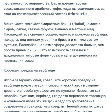
пустынного гостеприимства. Вас встречает аромат 
свежезаваренного арабского кофе, когда вы усаживаетесь за 
стол на свежеприготовленный завтрак à-la-carte.
Меню часто включает эмиратские блины (Чабаб), омлет с 
сыром, лабне, свежие фрукты, выпечку и местный мед. 
Наслаждайтесь свежими соками, чаем или молоком верблюда, 
находясь под нежным утренним бризом и мягким светом 
пустыни. Расслабленная атмосфера делает это больше, чем 
просто прием пищи — это возможность связаться с 
традициями, которые формировали культуру региона на 
протяжении веков.
Короткая поездка на верблюде
Чтобы завершить опыт, совершите короткую поездку на 
верблюде вокруг лагеря — символический жест в сторону 
древнего способа путешествия по пустыне. Известные как 
«корабли пустыни», верблюды когда-то перевозили торговцев 
и кочевников через эти же дюны задолго до появления 
современных транспортных средств. Нежный ритм их шагов 
позволяет вам почувствовать, какой могла быть жизнь 