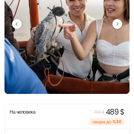
489 $
На человека
700 $
скидка до %30