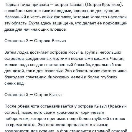
Первая точка привязки — остров Тавшан (Остров Кроликов), 
спокойное место с тихими водами, идеальное для купания. 
Названный в честь диких кроликов, которые когда-то населали 
эту область. Бухта здесь защищена, что делает ее подходящей 
даже для начинающих пловцов.
Остановка 2 — Острова Яссыча
Затем лодка достигает островов Яссыча, группы небольших 
островков, соединенных мелкими песчаными косами. Чистая, 
мелкая вода создает естественный бассейн, идеальный как 
для детей, так и для взрослых. Эта область также фотогенична, 
благодаря сочетанию бирюзовых мелей и более глубоких 
синих вод.
Остановка 3 — Остров Кызыл
После обеда яхта останавливается у острова Кызыл (Красный 
остров), известного своим красновато-коричневым 
побережьем, которое принимает еще более глубокий оттенок 
во время заката. Эта остановка предлагает отличные 
возможности для купания, а фон становится отличной основой 