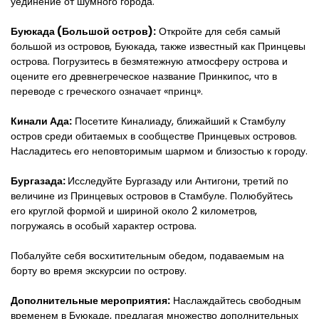
уединение от шумного города.
Буюкада (Большой остров):
 Откройте для себя самый 
большой из островов, Буюкада, также известный как Принцевы 
острова. Погрузитесь в безмятежную атмосферу острова и 
оцените его древнегреческое название Принкипос, что в 
переводе с греческого означает «принц».
Кинали Ада:
 Посетите Киналиаду, ближайший к Стамбулу 
остров среди обитаемых в сообществе Принцевых островов. 
Насладитесь его неповторимым шармом и близостью к городу.
Бургазада: 
Исследуйте Бургазаду или Антигони, третий по 
величине из Принцевых островов в Стамбуле. Полюбуйтесь 
его круглой формой и шириной около 2 километров, 
погружаясь в особый характер острова.
Побалуйте себя восхитительным обедом, подаваемым на 
борту во время экскурсии по острову.
Дополнительные мероприятия:
 Наслаждайтесь свободным 
временем в Буюкаде, предлагая множество дополнительных 