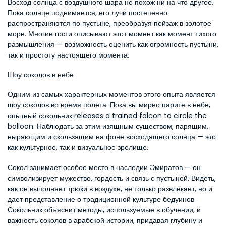
Восход солнца с воздушного шара не похож ни на что другое. 
Пока солнце поднимается, его лучи постепенно 
распространяются по пустыне, преобразуя пейзаж в золотое 
море. Многие гости описывают этот момент как момент тихого 
размышления — возможность оценить как огромность пустыни, 
так и простоту настоящего момента.
Шоу соколов в небе
Одним из самых характерных моментов этого опыта является 
шоу соколов во время полета. Пока вы мирно парите в небе, 
опытный сокольник releases a trained falcon to circle the 
balloon. Наблюдать за этим изящным существом, парящим, 
ныряющим и скользящим на фоне восходящего солнца — это 
как культурное, так и визуальное зрелище.
Сокол занимает особое место в наследии Эмиратов — он 
символизирует мужество, гордость и связь с пустыней. Видеть, 
как он выполняет трюки в воздухе, не только развлекает, но и 
дает представление о традиционной культуре бедуинов. 
Сокольник объяснит методы, используемые в обучении, и 
важность соколов в арабской истории, придавая глубину и 