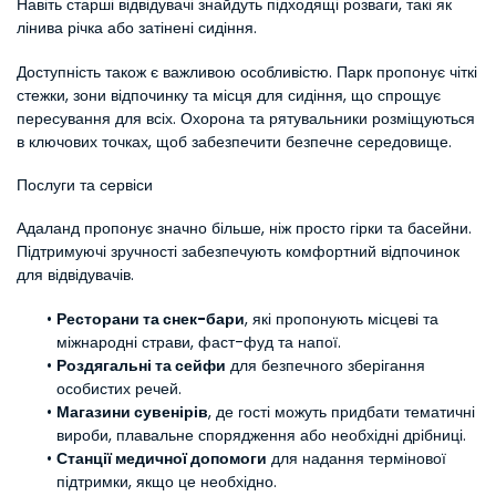
Навіть старші відвідувачі знайдуть підходящі розваги, такі як 
лінива річка або затінені сидіння.
Доступність також є важливою особливістю. Парк пропонує чіткі 
стежки, зони відпочинку та місця для сидіння, що спрощує 
пересування для всіх. Охорона та рятувальники розміщуються 
в ключових точках, щоб забезпечити безпечне середовище.
Послуги та сервіси
Адаланд пропонує значно більше, ніж просто гірки та басейни. 
Підтримуючі зручності забезпечують комфортний відпочинок 
для відвідувачів.
Ресторани та снек-бари
, які пропонують місцеві та 
міжнародні страви, фаст-фуд та напої.
Роздягальні та сейфи
 для безпечного зберігання 
особистих речей.
Магазини сувенірів
, де гості можуть придбати тематичні 
вироби, плавальне спорядження або необхідні дрібниці.
Станції медичної допомоги
 для надання термінової 
підтримки, якщо це необхідно.