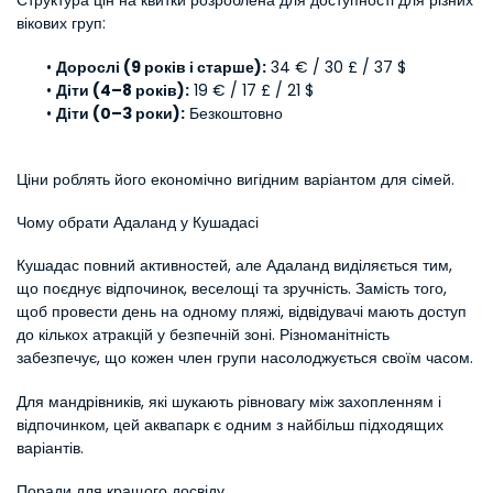
Структура цін на квитки розроблена для доступності для різних 
вікових груп:
Дорослі (9 років і старше):
 34 € / 30 £ / 37 $
Діти (4–8 років):
 19 € / 17 £ / 21 $
Діти (0–3 роки):
 Безкоштовно
Ціни роблять його економічно вигідним варіантом для сімей.
Чому обрати Адаланд у Кушадасі
Кушадас повний активностей, але Адаланд виділяється тим, 
що поєднує відпочинок, веселощі та зручність. Замість того, 
щоб провести день на одному пляжі, відвідувачі мають доступ 
до кількох атракцій у безпечній зоні. Різноманітність 
забезпечує, що кожен член групи насолоджується своїм часом.
Для мандрівників, які шукають рівновагу між захопленням і 
відпочинком, цей аквапарк є одним з найбільш підходящих 
варіантів.
Поради для кращого досвіду