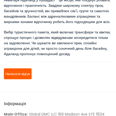
Аквапарк Адаланд у Кушадасі - це місце, яке поєднує розваги, 
відпочинок і практичність. Завдяки широкому спектру гірок, 
басейнів та зручностей, він приваблює сім'ї, групи та самотніх 
мандрівників. Баланс між адреналіновими атракціями та 
мирними зонами відпочинку робить його підходящим для всіх.
Вибір туристичного пакета, який включає трансфери та квитки, 
спрощує процес і дозволяє відвідувачам зосередитися тільки 
на задоволенні. Чи шукаєте ви хвилюючі гірки, спокійні 
атракціони для дітей, чи просто сонячний день біля басейну, 
Адаланд пропонує повноцінний досвід.
Написати відгук
Інформація
Main Office:
Global DMC LLC 169 Madison Ave STE 11534