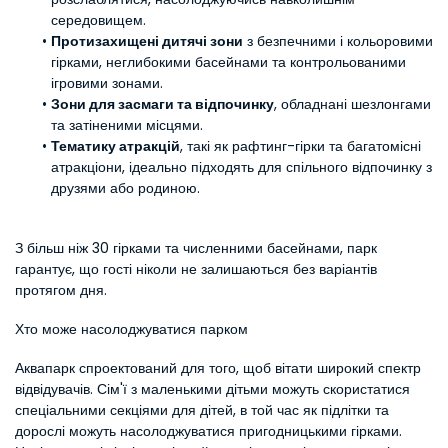
середовищем.
Протизахищені дитячі зони
 з безпечними і кольоровими 
гірками, неглибокими басейнами та контрольованими 
ігровими зонами.
Зони для засмаги та відпочинку
, обладнані шезлонгами 
та затіненими місцями.
Тематику атракцій
, такі як рафтинг-гірки та багатомісні 
атракціони, ідеально підходять для спільного відпочинку з 
друзями або родиною.
З більш ніж 30 гірками та численними басейнами, парк 
гарантує, що гості ніколи не залишаються без варіантів 
протягом дня.
Хто може насолоджуватися парком
Аквапарк спроектований для того, щоб вітати широкий спектр 
відвідувачів. Сім'ї з маленькими дітьми можуть скористатися 
спеціальними секціями для дітей, в той час як підлітки та 
дорослі можуть насолоджуватися пригодницькими гірками. 