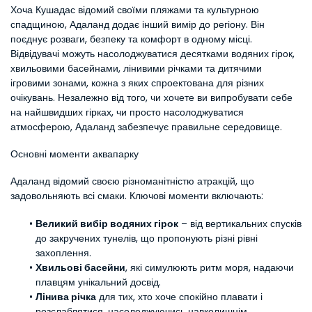
Хоча Кушадас відомий своїми пляжами та культурною 
спадщиною, Адаланд додає інший вимір до регіону. Він 
поєднує розваги, безпеку та комфорт в одному місці. 
Відвідувачі можуть насолоджуватися десятками водяних гірок, 
хвильовими басейнами, лінивими річками та дитячими 
ігровими зонами, кожна з яких спроектована для різних 
очікувань. Незалежно від того, чи хочете ви випробувати себе 
на найшвидших гірках, чи просто насолоджуватися 
атмосферою, Адаланд забезпечує правильне середовище.
Основні моменти аквапарку
Адаланд відомий своєю різноманітністю атракцій, що 
задовольняють всі смаки. Ключові моменти включають:
Великий вибір водяних гірок
 – від вертикальних спусків 
до закручених тунелів, що пропонують різні рівні 
захоплення.
Хвильові басейни
, які симулюють ритм моря, надаючи 
плавцям унікальний досвід.
Лінива річка
 для тих, хто хоче спокійно плавати і 
розслаблятися, насолоджуючись навколишнім 