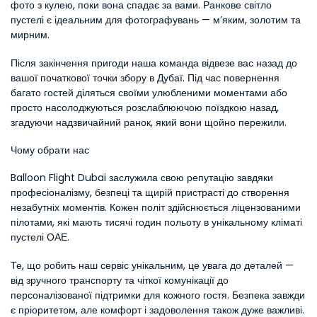
фото з кулею, поки вона спадає за вами. Ранкове світло 
пустелі є ідеальним для фотографувань — м’яким, золотим та 
мирним.
Після закінчення пригоди наша команда відвезе вас назад до 
вашої початкової точки збору в Дубаї. Під час повернення 
багато гостей діляться своїми улюбленими моментами або 
просто насолоджуються розслаблюючою поїздкою назад, 
згадуючи надзвичайний ранок, який вони щойно пережили.
Чому обрати нас
Balloon Flight Dubai заслужила свою репутацію завдяки 
професіоналізму, безпеці та щирій пристрасті до створення 
незабутніх моментів. Кожен політ здійснюється ліцензованими 
пілотами, які мають тисячі годин польоту в унікальному кліматі 
пустелі ОАЕ.
Те, що робить наш сервіс унікальним, це увага до деталей — 
від зручного транспорту та чіткої комунікації до 
персоналізованої підтримки для кожного гостя. Безпека завжди 
є пріоритетом, але комфорт і задоволення також дуже важливі. 