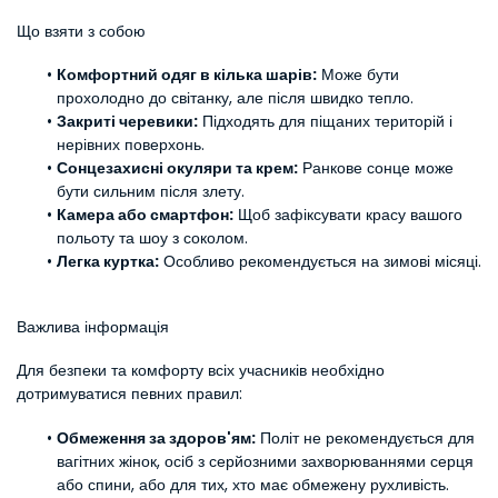
Що взяти з собою
Комфортний одяг в кілька шарів:
 Може бути 
прохолодно до світанку, але після швидко тепло.
Закриті черевики:
 Підходять для піщаних територій і 
нерівних поверхонь.
Сонцезахисні окуляри та крем:
 Ранкове сонце може 
бути сильним після злету.
Камера або смартфон:
 Щоб зафіксувати красу вашого 
польоту та шоу з соколом.
Легка куртка:
 Особливо рекомендується на зимові місяці.
Важлива інформація
Для безпеки та комфорту всіх учасників необхідно 
дотримуватися певних правил:
Обмеження за здоров'ям:
 Політ не рекомендується для 
вагітних жінок, осіб з серйозними захворюваннями серця 
або спини, або для тих, хто має обмежену рухливість.