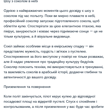
Шоу з соколом в небі
Однією з найвражаючих моментів цього досвіду є шоу з 
соколом під час польоту. Поки ви мирно плаваєте в небі, 
професійний соколяр запускає підготовленого сокола, щоб 
облетіти кулю. Спостерігати за цією елегантною птахою, яка 
пікірує, занурюється і ковзає через піднімаюче сонце — це не 
тільки культурне, а й візуальне видовище.
Сокіл займає особливе місце в емірському спадку — він 
представляє мужність, гордість і зв’язок з пустелею. 
Спостереження за його виступом у повітрі не тільки розважає, 
але й надає уявлення про традиційну культуру бедуїнів. 
Соколяр пояснить техніки, які використовуються в тренуванні, 
та важливість соколів в арабській історії, додаючи глибини та 
автентичності до вашого досвіду.
Приземлення та повернення
Коли політ закінчується, пілот керує кулею до відповідної 
посадкової площі на відкритій пустелі. Спуск є спокійним і 
контрольованим, а після приземлення у вас буде час зробити 