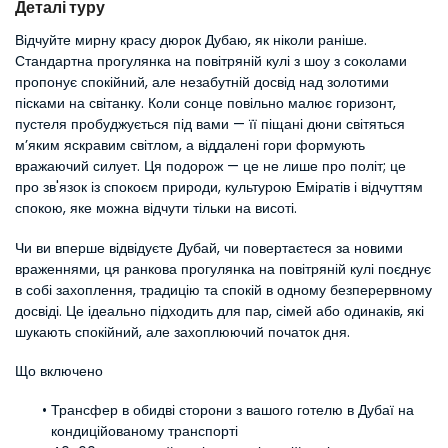
Деталі туру
Відчуйте мирну красу дюрок Дубаю, як ніколи раніше. 
Стандартна прогулянка на повітряній кулі з шоу з соколами 
пропонує спокійний, але незабутній досвід над золотими 
пісками на світанку. Коли сонце повільно малює горизонт, 
пустеля пробуджується під вами — її піщані дюни світяться 
м’яким яскравим світлом, а віддалені гори формують 
вражаючий силует. Ця подорож — це не лише про політ; це 
про зв'язок із спокоєм природи, культурою Еміратів і відчуттям 
спокою, яке можна відчути тільки на висоті.
Чи ви вперше відвідуєте Дубай, чи повертаєтеся за новими 
враженнями, ця ранкова прогулянка на повітряній кулі поєднує 
в собі захоплення, традицію та спокій в одному безперервному 
досвіді. Це ідеально підходить для пар, сімей або одинаків, які 
шукають спокійний, але захоплюючий початок дня.
Що включено
Трансфер в обидві сторони з вашого готелю в Дубаї на 
кондиційованому транспорті