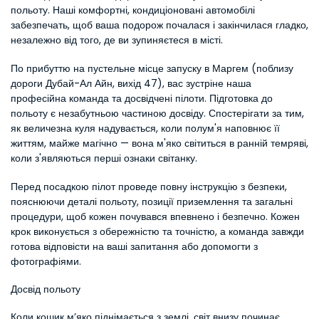
польоту. Наші комфортні, кондиціоновані автомобілі 
забезпечать, щоб ваша подорож почалася і закінчилася гладко, 
незалежно від того, де ви зупиняєтеся в місті.
По прибуттю на пустельне місце запуску в Маргем (поблизу 
дороги Дубай-Ал Айн, вихід 47), вас зустріне наша 
професійна команда та досвідчені пілоти. Підготовка до 
польоту є незабутньою частиною досвіду. Спостерігати за тим, 
як величезна куля надувається, коли полум'я наповнює її 
життям, майже магічно — вона м'яко світиться в ранній темряві, 
коли з'являються перші ознаки світанку.
Перед посадкою пілот проведе повну інструкцію з безпеки, 
пояснюючи деталі польоту, позиції приземлення та загальні 
процедури, щоб кожен почувався впевнено і безпечно. Кожен 
крок виконується з обережністю та точністю, а команда завжди 
готова відповісти на ваші запитання або допомогти з 
фотографіями.
Досвід польоту
Коли кошик м’яко піднімається з землі, світ внизу починає 