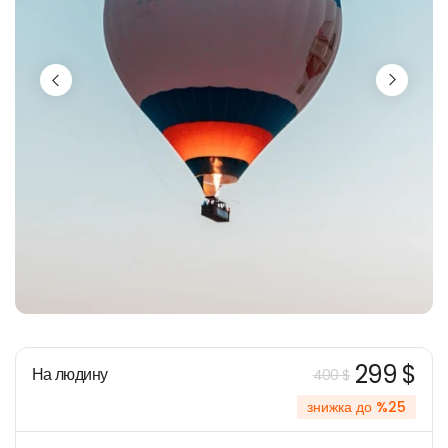
299 $
На людину
400 $
знижка до %25