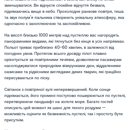
зменшуватися. Ви відчуєте спокійне відчуття безваги, 
піднімаючись вище в небо. Прохолодне ранкове повітря, тиша 
та звук полум'я пальника створюють унікальну атмосферу, яка 
одночасно є захоплюючою та заспокійливою.
На висоті близько 1000 метрів над пустеллю вас нагородять 
панорамними видами, які тягнуться без кінця в усіх напрямках. 
Польот триває приблизно 40-60 хвилин, в залежності від 
погодних умов. Протягом всього досвіду пілот плавно 
орієнтується за повітряними течіями, дозволяючи пасажирам 
насолоджуватися природніми візерунками дюн, віддаленими 
оазисами та рідкісними виглядами диких тварин, які граційно 
пересуваються по піску.
Світанок з повітряної кулі неперевершений. Коли сонце 
піднімається, його промені поступово поширюються по пустелі, 
перетворюючи ландшафт на золоте море. Багато гостей 
описують цей момент як шанс для тихого роздуми — 
можливість оцінити як безмежність пустелі, так і простоту бути 
присутнім.