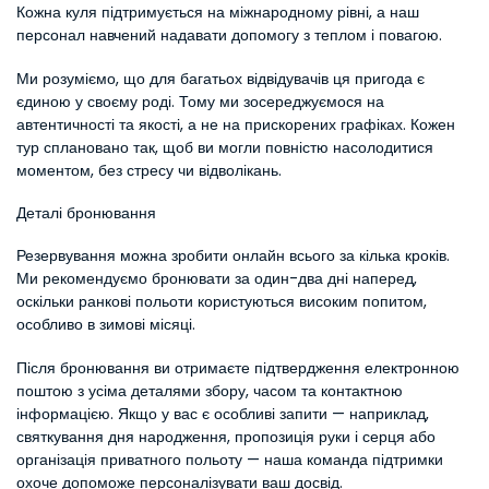
Кожна куля підтримується на міжнародному рівні, а наш 
персонал навчений надавати допомогу з теплом і повагою.
Ми розуміємо, що для багатьох відвідувачів ця пригода є 
єдиною у своєму роді. Тому ми зосереджуємося на 
автентичності та якості, а не на прискорених графіках. Кожен 
тур сплановано так, щоб ви могли повністю насолодитися 
моментом, без стресу чи відволікань.
Деталі бронювання
Резервування можна зробити онлайн всього за кілька кроків. 
Ми рекомендуємо бронювати за один-два дні наперед, 
оскільки ранкові польоти користуються високим попитом, 
особливо в зимові місяці.
Після бронювання ви отримаєте підтвердження електронною 
поштою з усіма деталями збору, часом та контактною 
інформацією. Якщо у вас є особливі запити — наприклад, 
святкування дня народження, пропозиція руки і серця або 
організація приватного польоту — наша команда підтримки 
охоче допоможе персоналізувати ваш досвід.