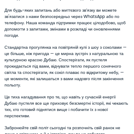
Для будь-яких запитань або миттєвого зв’язку ви можете 
зв'язатися з нами безпосередньо через WhatsApp або по 
телефону. Наша команда підтримки працює цілодобово, щоб 
допомогти з запитами, змінами в розкладі чи оновленнями 
погоди.
Стандартна прогулянка на повітряній кулі з шоу з соколами — 
це більше, ніж пригода — це мирна зустріч з натуральною та 
культурною красою Дубаю. Спостерігати, як пустеля 
прокидається під вами, відчувати тепло першого сонячного 
світла та спостерігати, як сокіл плаває по відкритому небу, — 
це моменти, які залишаться з вами надовго після закінчення 
польоту.
Це тиха нагадування про те, що навіть у сучасній енергії 
Дубаю пустеля все ще приховує безсмертні історії, які чекають 
тих, хто готовий піднятися вище і побачити їх з нової 
перспективи.
Забронюйте свій політ сьогодні та розпочніть свій ранок не 