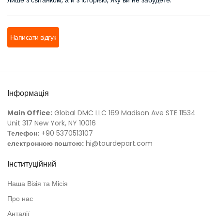
лише з світанком, а й з історією, яку ви не забудете.
Написати відгук
Інформація
Main Office:
Global DMC LLC 169 Madison Ave STE 11534
Unit 317 New York, NY 10016
Телефон:
+90 5370513107
електронною поштою:
hi@tourdepart.com
Інституційний
Наша Візія та Місія
Про нас
Анталії