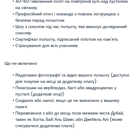
40-60-хвилинний політ на повітряній кулі над пустелею 
на світанку
Професійний пілот і команда з повною інструкцією з 
безпеки перед польотом
Шоу з соколом під час польоту, яке виконує досвідчений 
соколяр
Сертифікат польоту, підписаний пілотом на пам'ять
Страхування для всіх учасників
Що не включено
Редаговані фотографії та відео вашого польоту (доступні 
для покупки на місці за додаткову плату)
Покатушки на верблюдах, баггі або квадроциклах у 
пустелі (додаткові опції)
Сніданок або напої, якщо це не зазначено у вашому 
пакеті
Перевезення з або до місць поза межами міста Дубай, 
таких як Хатта, Баб Аль Шамс або Джебель Алі (може 
стягуватися додаткова плата)