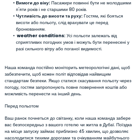
Вимоги до віку:
 Пасажири повинні бути не молодшими 
п'яти років і не старшими 80 років.
Чутливість до висоти та руху:
 Гостям, які бояться 
висоти або польоту, слід врахувати це перед 
бронюванням.
 weather conditions:
 Усі польоти залежать від 
сприятливих погодних умов і можуть бути перенесені у 
разі сильного вітру або поганої видимості.
Наша команда постійно моніторить метеорологічні дані, щоб 
забезпечити, щоб кожен політ відповідав найвищим 
стандартам безпеки. Якщо статися скасування польоту через 
погоду, гостям запропонують повне повернення коштів або 
можливість перенести на інший день.
Перед польотом
Ваш ранок почнеться до світанку, коли наша команда забере 
вас безпосередньо з вашого готелю чи житла в Дубаї. Поїздка 
на місце запуску займає приблизно 45 хвилин, що дозволяє 
насолодитися тихими дорогами та очікуванням майбутнього 