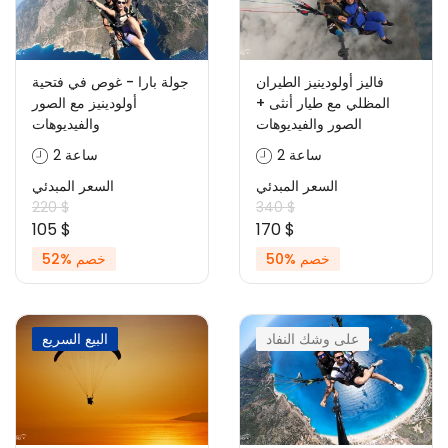
فاليز أولودينيز الطيران
جولة بارا - غوص في فتحية
المظلي مع طيار أنثى +
أولودينيز مع الصور
الصور والفيديوهات
والفيديوهات
2 ساعة
2 ساعة
السعر المبدئي
السعر المبدئي
220 $
340 $
105 $
170 $
خصم %50
خصم %52
على وشك النفاد
البيع السريع