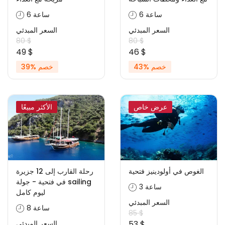
6 ساعة
6 ساعة
السعر المبدئي
السعر المبدئي
80 $
80 $
49 $
46 $
خصم %43
خصم %39
عرض خاص
الأكثر مبيعًا
الغوص في أولودينيز فتحية
رحلة القارب إلى 12 جزيرة
في فتحية - جولة sailing
3 ساعة
ليوم كامل
السعر المبدئي
8 ساعة
85 $
53 $
السعر المبدئي