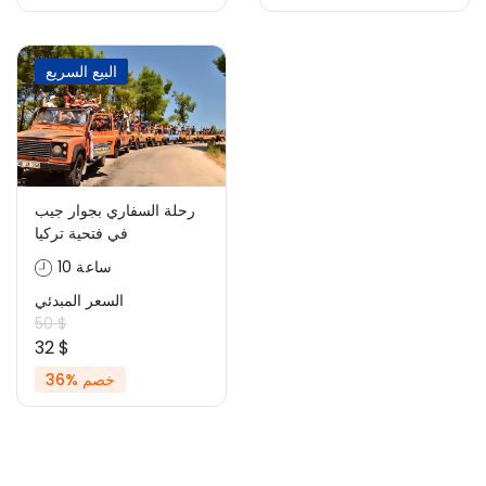
البيع السريع
رحلة السفاري بجوار جيب
في فتحية تركيا
10 ساعة
السعر المبدئي
50 $
32 $
خصم %36