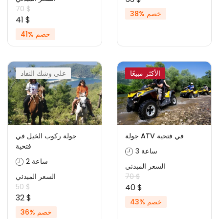
70 $
خصم %38
41 $
خصم %41
الأكثر مبيعًا
على وشك النفاد
جولة ATV في فتحية
جولة ركوب الخيل في
فتحية
3 ساعة
2 ساعة
السعر المبدئي
70 $
السعر المبدئي
50 $
40 $
32 $
خصم %43
خصم %36