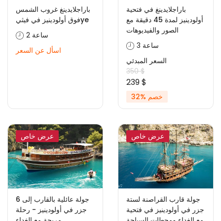
باراجلايدينغ في فتحية
باراجلايدينغ غروب الشمس
أولودينيز لمدة 45 دقيقة مع
فوق أولودينيز في فيثيye
الصور والفيديوهات
2 ساعة
3 ساعة
اسأل عن السعر
السعر المبدئي
350 $
239 $
خصم %32
عرض خاص
عرض خاص
جولة قارب القراصنة لستة
جولة عائلية بالقارب إلى 6
جزر في أولودينيز في فتحية
جزر في أولودينيز - رحلة
مع الغداء ومحطات السباحة
مريحة مع الغداء