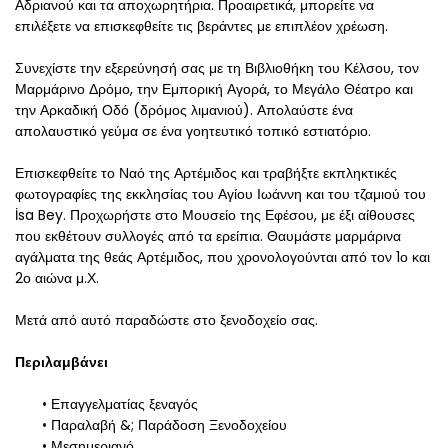
Αδριανού και τα αποχωρητήρια. Προαιρετικά, μπορείτε να 
επιλέξετε να επισκεφθείτε τις βεράντες με επιπλέον χρέωση.
Συνεχίστε την εξερεύνησή σας με τη Βιβλιοθήκη του Κέλσου, τον 
Μαρμάρινο Δρόμο, την Εμπορική Αγορά, το Μεγάλο Θέατρο και 
την Αρκαδική Οδό (δρόμος λιμανιού). Απολαύστε ένα 
απολαυστικό γεύμα σε ένα γοητευτικό τοπικό εστιατόριο.
Επισκεφθείτε το Ναό της Αρτέμιδος και τραβήξτε εκπληκτικές 
φωτογραφίες της εκκλησίας του Αγίου Ιωάννη και του τζαμιού του 
İsa Bey. Προχωρήστε στο Μουσείο της Εφέσου, με έξι αίθουσες 
που εκθέτουν συλλογές από τα ερείπια. Θαυμάστε μαρμάρινα 
αγάλματα της θεάς Αρτέμιδος, που χρονολογούνται από τον 1ο και 
2ο αιώνα μ.Χ.
Μετά από αυτό παραδώστε στο ξενοδοχείο σας.
Περιλαμβάνει
Επαγγελματίας ξεναγός
Παραλαβή &; Παράδοση Ξενοδοχείου
Μεσημεριανό