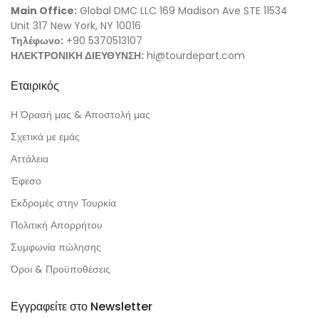
Main Office:
Global DMC LLC 169 Madison Ave STE 11534
Unit 317 New York, NY 10016
Benjamin T.
Τηλέφωνο:
+90 5370513107
ΗΛΕΚΤΡΟΝΙΚΗ ΔΙΕΥΘΥΝΣΗ:
hi@tourdepart.com
Εταιρικός
Ella W.
Η Όρασή μας & Αποστολή μας
Σχετικά με εμάς
Lucas K.
Αττάλεια
Έφεσο
Avery R.
Εκδρομές στην Τουρκία
Πολιτική Απορρήτου
Mason D.
Συμφωνία πώλησης
Όροι & Προϋποθέσεις
Lily A.
Εγγραφείτε στο Newsletter