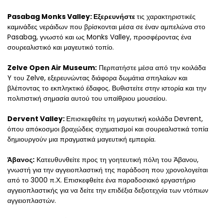
Pasabag Monks Valley: Εξερευνήστε 
τις χαρακτηριστικές 
καμινάδες νεράιδων που βρίσκονται μέσα σε έναν αμπελώνα στο 
Pasabag, γνωστό και ως Monks Valley, προσφέροντας ένα 
σουρεαλιστικό και μαγευτικό τοπίο.
Zelve Open Air Museum:
 Περπατήστε μέσα από την κοιλάδα 
Y του Zelve, εξερευνώντας διάφορα δωμάτια σπηλαίων και 
βλέποντας το εκπληκτικό έδαφος. Βυθιστείτε στην ιστορία και την 
πολιτιστική σημασία αυτού του υπαίθριου μουσείου.
Dervent Valley: 
Επισκεφθείτε τη μαγευτική κοιλάδα Devrent, 
όπου απόκοσμοι βραχώδεις σχηματισμοί και σουρεαλιστικά τοπία 
δημιουργούν μια πραγματικά μαγευτική εμπειρία.
Άβανος:
 Κατευθυνθείτε προς τη γοητευτική πόλη του Άβανου, 
γνωστή για την αγγειοπλαστική της παράδοση που χρονολογείται 
από το 3000 π.Χ. Επισκεφθείτε ένα παραδοσιακό εργαστήριο 
αγγειοπλαστικής για να δείτε την επιδέξια δεξιοτεχνία των ντόπιων 
αγγειοπλαστών.