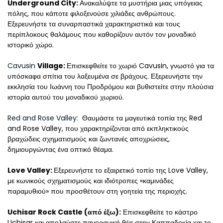
Underground City: 
Ανακαλύψτε τα μυστήρια μιας υπόγειας 
πόλης, που κάποτε φιλοξενούσε χιλιάδες ανθρώπους. 
Εξερευνήστε τα συναρπαστικά χαρακτηριστικά και τους 
περίπλοκους θαλάμους που καθορίζουν αυτόν τον μοναδικό 
ιστορικό χώρο.
Cavusin 
Village: 
Επισκεφθείτε το χωριό Cavusin, γνωστό για τα 
υπόσκαφα σπίτια του λαξευμένα σε βράχους. Εξερευνήστε την 
εκκλησία του Ιωάννη του Προδρόμου και βυθιστείτε στην πλούσια 
ιστορία αυτού του μοναδικού χωριού.
Red and Rose Valley: 
 Θαυμάστε τα μαγευτικά τοπία της Red 
and Rose Valley, που χαρακτηρίζονται από εκπληκτικούς 
βραχώδεις σχηματισμούς και ζωντανές αποχρώσεις, 
δημιουργώντας ένα οπτικό θέαμα.
Love Valley: 
Εξερευνήστε το εξαιρετικό τοπίο της Love Valley, 
με κωνικούς σχηματισμούς και ιδιότροπες «καμινάδες 
παραμυθιού» που προσθέτουν στη γοητεία της περιοχής.
Uchisar Rock Castle (από έξω):
 Επισκεφθείτε το κάστρο 
Uchisar και απολαύστε πανοραμική θέα στην Καππαδοκία και το 