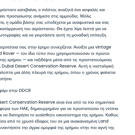
ρόστατο κατεβαίνει, ο πιλότος αναζητά ένα ασφαλές και 
είο προσγείωσης ανάμεσα στις αμμούδες. Μόλις 
τε, η ομάδα βάσης σας υποδέχεται με αναψυκτικά και σας 
κατάρρευση του αερόστατου. Θα έχετε λίγα λεπτά για να 
ωτογραφίες και να γιορτάσετε αυτή τη μοναδική επίτευξη.
περιπέτεια σας στην έρημο συνεχίζεται. Ανοίξτε μια vintage 
d Rover — τον ίδιο τύπο που χρησιμοποιούσαν οι πρώτοι 
 της ερήμου — και ταξιδέψτε μέσα από τις προστατευόμενες 
ς Dubai Desert Conservation Reserve. Αυτή η νοσταλγική 
λύπτει μια άλλη πλευρά της ερήμου, όπου ο χρόνος φαίνεται 
ατήσει.
φάρι στην DDCR
ert Conservation Reserve είναι ένα από τα πιο σημαντικά 
φύγια των ΗΑΕ, δημιουργημένο για να προστατεύσει τη ντόπια 
αι να διατηρήσει το ευαίσθητο οικοσύστημα της ερήμου. Καθώς 
μέσα από το χρυσό έδαφος του σε μια ανακαινισμένη Land 
υναντήσετε την άγρια ομορφιά της ερήμου στην πιο αγνή της 