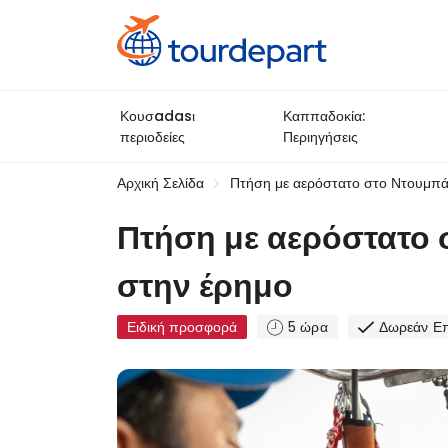
Κουσadasι
Καππαδοκία:
περιοδείες
Περιηγήσεις
Αρχική Σελίδα
Πτήση με αερόστατο στο Ντουμπάι
Πτήση με αερόστατο 
στην έρημο
Ειδική προσφορά
5 ώρα
Δωρεάν Ε