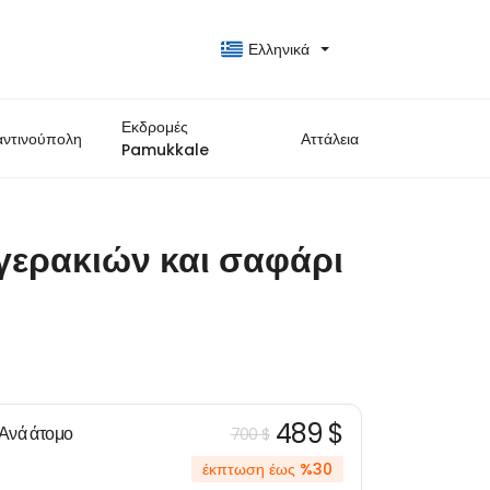
Ελληνικά
Εκδρομές
ντινούπολη
Αττάλεια
Pamukkale
γερακιών και σαφάρι
489 $
Ανά άτομο
700 $
έκπτωση έως %30