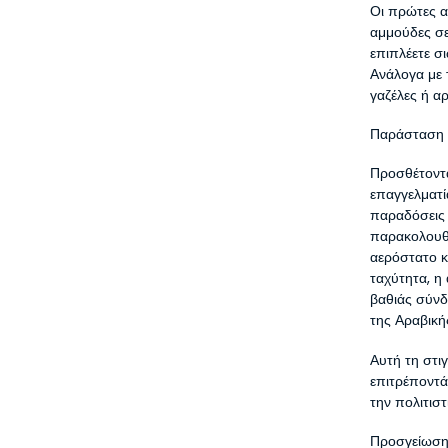
Οι πρώτες ακ
αμμούδες σε
επιπλέετε σ
Ανάλογα με 
γαζέλες ή α
Παράσταση 
Προσθέτοντα
επαγγελματί
παραδόσεις 
παρακολουθε
αερόστατο κα
ταχύτητα, η
βαθιάς σύνδ
της Αραβικ
Αυτή τη στι
επιτρέποντά
την πολιτισ
Προσγείωση 