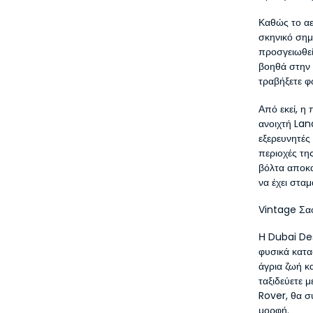
Καθώς το αε
σκηνικό σημ
προσγειωθεί
βοηθά στην 
τραβήξετε φ
Από εκεί, η 
ανοιχτή Lan
εξερευνητές
περιοχές τη
βόλτα αποκα
να έχει σταμ
Vintage Σα
Η Dubai Des
φυσικά κατα
άγρια ζωή κ
ταξιδεύετε 
Rover, θα σ
μορφή.