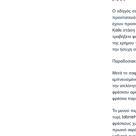
Ο οδηγός σα
προστατευόμ
έχουν προσα
Κάθε στάση 
τραβήξετε φω
της ερήμου 
την ήσυχη σ
Παραδοσιακ
Μετά το σαφ
εμπνευσμένο
την απλότητ
φρέσκου αρα
φρέσκα παρ
Το μενού πε
τυρί, labne
φρέσκους χυ
πρωινό αερά