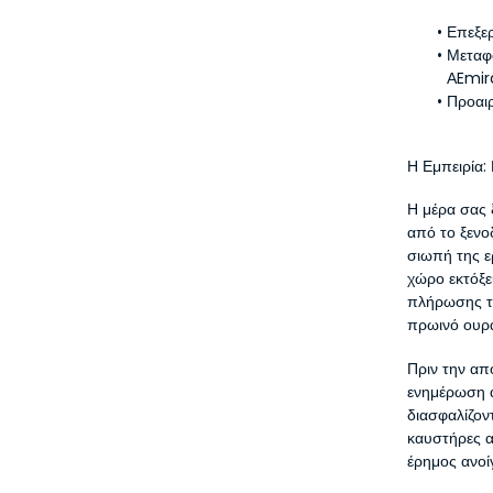
Επεξε
Μεταφο
ΑEmir
Προαι
Η Εμπειρία:
Η μέρα σας 
από το ξενο
σιωπή της ε
χώρο εκτόξε
πλήρωσης τ
πρωινό ουρ
Πριν την απ
ενημέρωση α
διασφαλίζοντ
καυστήρες α
έρημος ανοί