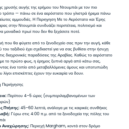
ς χρυσής αυγής της ερήμου του Ντουμπάι με τον πιο 
ο τρόπο — πάνω σε ένα αερόστατο που γλιστρά ήρεμα πάνω 
λείωτες αμμουδιές. Η Περιηγηση Με το Αερόστατο και Έρης 
ρας στην Ντουμπάι συνδυάζει περιπέτεια, πολιτισμό και 
να μοναδικό πρωί που δεν θα ξεχάσετε ποτέ.
μή που θα φύγετε από το ξενοδοχείο σας πριν την αυγή, κάθε 
 του ταξιδιού έχει σχεδιαστεί για να σας βυθίσει στην ήσυχη 
 τις διαχρονικές παραδόσεις της Αραβίας. Καθώς το αερόστατο 
με το πρώτο φως, η έρημος ξυπνά αργά από κάτω σας, 
ντας ένα τοπίο από μεταβαλλόμενες άμους και υποτυπώδη 
 λίγοι επισκέπτες έχουν την ευκαιρία να δουν.
 Περιήγησης
εια:
 Περίπου 4–5 ώρες (συμπεριλαμβανομένων των 
ορών)
ς Πτήσης:
 45–60 λεπτά, ανάλογα με τις καιρικές συνθήκες
λαβή:
 Γύρω στις 4:00 π.μ. από τα ξενοδοχεία της πόλης του 
πάι
ο Αναχώρησης:
 Περιοχή Margham, κοντά στον δρόμο 