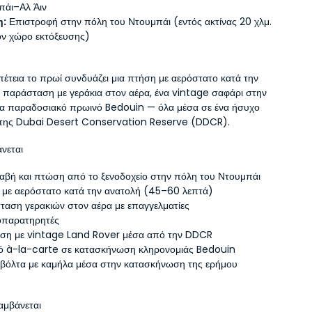
πάι–Αλ Άιν
η:
 Επιστροφή στην πόλη του Ντουμπάι (εντός ακτίνας 20 χλμ. 
ον χώρο εκτόξευσης)
πέτεια το πρωί συνδυάζει μια πτήση με αερόστατο κατά την 
α παράσταση με γεράκια στον αέρα, ένα vintage σαφάρι στην 
να παραδοσιακό πρωινό Bedouin — όλα μέσα σε ένα ήσυχο 
 της Dubai Desert Conservation Reserve (DDCR).
άνεται
αβή και πτώση από το ξενοδοχείο στην πόλη του Ντουμπάι
 με αερόστατο κατά την ανατολή (45–60 λεπτά)
αση γερακιών στον αέρα με επαγγελματίες 
οπαρατηρητές
ση με vintage Land Rover μέσα από την DDCR
ό à-la-carte σε κατασκήνωση κληρονομιάς Bedouin
 βόλτα με καμήλα μέσα στην κατασκήνωση της ερήμου
λαμβάνεται