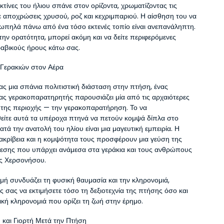
τίνες του ήλιου σπάνε στον ορίζοντα, χρωματίζοντας τις 
 αποχρώσεις χρυσού, ροζ και κεχριμπαριού. Η αίσθηση του να 
ιωπηλά πάνω από ένα τόσο εκτενές τοπίο είναι ανεπανάληπτη. 
την ορατότητα, μπορεί ακόμη και να δείτε περιφερόμενες 
ραβικούς ήρους κάτω σας.
Γερακιών στον Αέρα
ς μια σπάνια πολιτιστική διάσταση στην πτήση, ένας 
ας γερακοπαρατηρητής παρουσιάζει μία από τις αρχαιότερες 
της περιοχής — την γερακοπαρατήρηση. Το να 
ίτε αυτά τα υπέροχα πτηνά να πετούν κομψά δίπλα στο 
τά την ανατολή του ηλίου είναι μια μαγευτική εμπειρία. Η 
 ακρίβεια και η κομψότητα τους προσφέρουν μια γεύση της 
εσης που υπάρχει ανάμεσα στα γεράκια και τους ανθρώπους 
ής Χερσονήσου.
γμή συνδυάζει τη φυσική θαυμασία και την κληρονομιά, 
ς σας να εκτιμήσετε τόσο τη δεξιοτεχνία της πτήσης όσο και 
τική κληρονομιά που ορίζει τη ζωή στην έρημο.
και Γιορτή Μετά την Πτήση