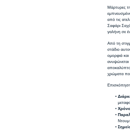
Μάρτυρες τη
εμπνευσμέν
από τις ατε
Σαφάρι Σαχά
γαλήνη σε έ
Από τη στιγ
στάδιο αυτού
ομορφιά και
ανυψώνεται 
αποκαλύπτο
χρώματα που
Επισκόπηση
Διάρκ
μεταφ
Χρόνο
Παρα
Ντουμ
Σημεί