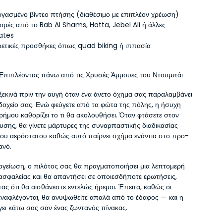
ργασμένο βίντεο πτήσης (διαθέσιμο με επιπλέον χρέωση)
ρές από το Bab Al Shams, Hatta, Jebel Ali ή άλλες 
ates
ρετικές προσθήκες όπως quad biking ή ιππασία
 Επιπλέοντας πάνω από τις Χρυσές Άμμουες του Ντουμπάι
ξεκινά πριν την αυγή όταν ένα άνετο όχημα σας παραλαμβάνει 
δοχείο σας. Ενώ φεύγετε από τα φώτα της πόλης, η ήσυχη 
ρήμου καθορίζει το τι θα ακολουθήσει. Όταν φτάσετε στον 
υσης, θα γίνετε μάρτυρες της συναρπαστικής διαδικασίας 
ου αερόστατου καθώς αυτό παίρνει σχήμα ενάντια στο προ-
ανό.
ογείωση, ο πιλότος σας θα πραγματοποιήσει μια λεπτομερή 
σφαλείας και θα απαντήσει σε οποιεσδήποτε ερωτήσεις, 
ας ότι θα αισθάνεστε εντελώς ήρεμοι. Έπειτα, καθώς οι 
ναφλέγονται, θα ανυψωθείτε απαλά από το έδαφος — και η 
γει κάτω σας σαν ένας ζωντανός πίνακας.