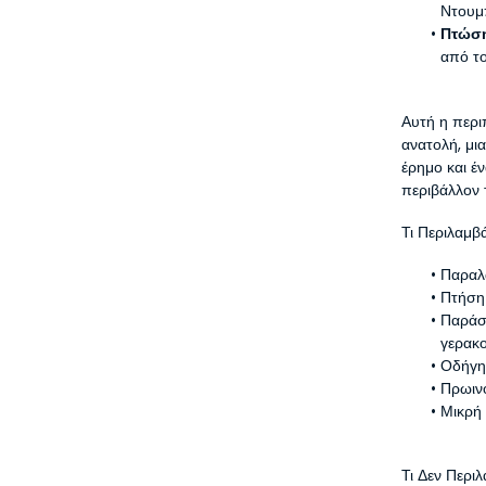
Ντουμ
Πτώσ
από τ
Αυτή η περι
ανατολή, μι
έρημο και έ
περιβάλλον
Τι Περιλαμβ
Παραλ
Πτήση
Παράστ
γερακ
Οδήγη
Πρωιν
Μικρή
Τι Δεν Περι