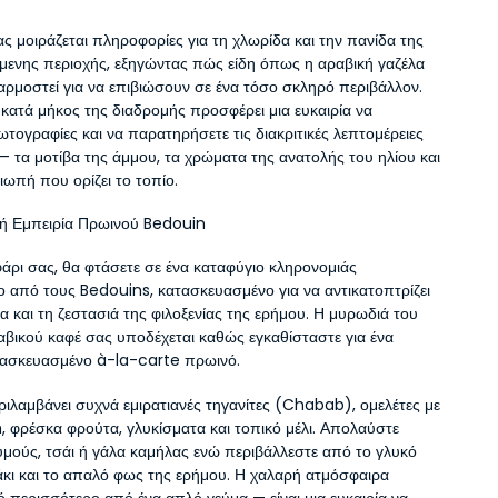
ς μοιράζεται πληροφορίες για τη χλωρίδα και την πανίδα της 
ενης περιοχής, εξηγώντας πώς είδη όπως η αραβική γαζέλα 
ρμοστεί για να επιβιώσουν σε ένα τόσο σκληρό περιβάλλον. 
κατά μήκος της διαδρομής προσφέρει μια ευκαιρία να 
τογραφίες και να παρατηρήσετε τις διακριτικές λεπτομέρειες 
— τα μοτίβα της άμμου, τα χρώματα της ανατολής του ηλίου και 
ιωπή που ορίζει το τοπίο.
ή Εμπειρία Πρωινού Bedouin
άρι σας, θα φτάσετε σε ένα καταφύγιο κληρονομιάς 
 από τους Bedouins, κατασκευασμένο για να αντικατοπτρίζει 
α και τη ζεστασιά της φιλοξενίας της ερήμου. Η μυρωδιά του 
βικού καφέ σας υποδέχεται καθώς εγκαθίσταστε για ένα 
ασκευασμένο à-la-carte πρωινό.
ριλαμβάνει συχνά εμιρατιανές τηγανίτες (Chabab), ομελέτες με 
h, φρέσκα φρούτα, γλυκίσματα και τοπικό μέλι. Απολαύστε 
μούς, τσάι ή γάλα καμήλας ενώ περιβάλλεστε από το γλυκό 
κι και το απαλό φως της ερήμου. Η χαλαρή ατμόσφαιρα 