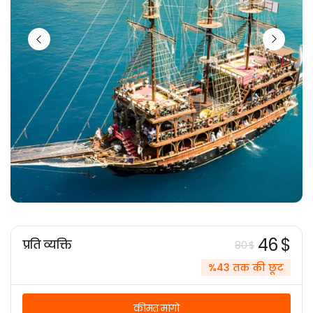
46 $
प्रति व्यक्ति
80 $
%43 तक की छूट
कीमत मांगो