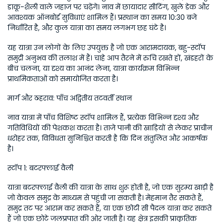
डाकू-शैली वाले जहाज पर चढ़ेंगे। नाव में छायादार सीटिंग, खुले डेक और 
आवश्यक ऑनबोर्ड सुविधाएं शामिल हैं। प्रस्थान का समय 10:30 बजे 
निर्धारित है, और कुल यात्रा का समय लगभग छह घंटे है।
यह यात्रा उन लोगों के लिए उपयुक्त है जो एक आरामदायक, बहु-स्टॉप 
समुद्री अनुभव की तलाश में हैं। चाहे आप तैरने में रुचि रखते हों, खंडहरों के 
बीच चलना, या दृश्य का आनंद लेना, यात्रा कार्यक्रम विभिन्न 
प्राथमिकताओं को समायोजित करता है। 
मार्ग और ठहराव: पाँच अद्वितीय तटवर्ती स्थान
नाव यात्रा में पाँच विशिष्ट स्टॉप शामिल हैं, प्रत्येक विभिन्न दृश्य और 
गतिविधियों की पेशकश करता है। ताजे पानी की खाड़ियों से लेकर प्राचीन 
धरोहर तक, विविधता सुनिश्चित करती है कि दिन संतुलित और आकर्षक 
है। 
स्टॉप 1: बटरफ्लाई वैली
यात्रा बटरफ्लाई वैली की यात्रा के साथ शुरू होती है, जो एक सुरम्य खाड़ी है 
जो केवल समुद्र के माध्यम से पहुंची जा सकती है। मेहमान तैर सकते हैं, 
समुद्र तट पर आराम कर सकते हैं, या एक छोटी सी पैदल यात्रा कर सकते 
हैं जो एक छोटे जलप्रपात की ओर जाती है। यह क्षेत्र इसकी प्राकृतिक 