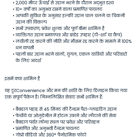
2,000 मीटर ऊँचाई से उड़ान भरने के दौरान अद्भुत दृश्य
10+ वर्षों का अनुभव रखने वाला प्रमाणित पायलट
आपकी सुविधा के अनुसार हल्की उड़ान चाल चलने या चिकनी 
उड़ान की विकल्प
सभी उपकरण, प्रवेश शुल्क और पूर्ण बीमा शामिल है
व्यक्तिगत उड़ान प्रमाणपत्र और ब्रांडेड उपहार (टी-शर्ट या कैप)
लचीली रद्द करने की नीति और मौसम रद्द करने के मामले में 100% 
धन वापसी
पहली बार उड़ान भरने वालों, युगल, एकल यात्रियों और परिवारों 
के लिए आदर्श
इसमें क्या शामिल है
यह टूरConvenience और मन की शांति के लिए डिज़ाइन किया गया 
एक संपूर्ण पैकेज है। निम्नलिखित सेवाएं सभी शामिल हैं:
बैबडाग पहाड़ से 45 मिनट की टैन्डम पैरा-ग्लाइडिंग उड़ान
फेथीये या ओलुडेनीज़ में होटल उठाने और लौटाने की सेवा
बैबडाग पर्वत लॉन्च स्थल पर प्रवेश और परिवहन
प्रमाणित और अनुभवी टैन्डम पायलट
गोप्रो वीडियो और 360° पैनोरमिक फोटो