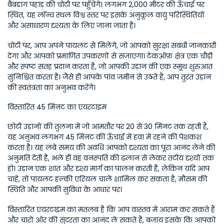
बैबडाग पहाड़ की चोटी पर पहुँचेंगे। लगभग 2,000 मीटर की ऊँचाई पर 
स्थित, यह लॉन्च स्थल विश्व स्तर पर इसके अनुकूल वायु परिस्थितियों 
और असाधारण दृश्यता के लिए जाना जाता है।
चोटी पर, आप अपने पायलट से मिलेंगे, जो आपको सुरक्षा संबंधी जानकारी 
देगा और आपको प्रमाणित उपकरणों से सजाएगा। टेकऑफ़ क्षेत्र एक चौड़ी 
और स्पष्ट सतह प्रदान करता है, जो आपकी उड़ान की एक स्मूथ शुरुआत 
सुनिश्चित करता है। जैसे ही आपके पांव जमीन से उठते हैं, आप तुरंत उड़ान 
की स्वतंत्रता का अनुभव करेंगे।
विस्तारित 45 मिनट का एयरटाइम
छोटी उड़ानों की तुलना में जो आमतौर पर 20 से 30 मिनट तक रहती हैं, 
यह अनुभव लगभग 45 मिनट की ऊँचाई में हवा में रहने की पेशकश 
करता है। यह लंबे समय की अवधि आपको दृश्यता का पूरा आनंद लेने की 
अनुमति देती है, भले ही वह वनस्पति की ढलान से लेकर तटीय दृश्यों तक 
हो। उड़ान एक शांत और दृश्य मार्ग का पालन करती है, लेकिन यदि आप 
चाहें, तो पायलट हल्की एरियल चालें शामिल कर सकता है, मौसम की 
स्थिति और आपकी सुविधा के आधार पर।
विस्तारित एयरटाइम का मतलब है कि आप वास्तव में आराम कर सकते हैं 
और चारों ओर की सुंदरता का आनंद ले सकते हैं, बजाय इसके कि आपको 