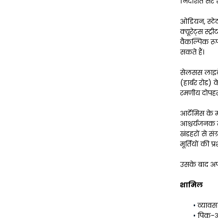
निर्देशित सैर श
ओडियन, स्टेट
क्यूरेट्स स्ट
वैकल्पिक रूप
सकते हैं।
सेलसस लाइब्र
(हार्बर रोड)
रमणीय दोपहर
आर्टेमिस के 
आश्चर्यजनक तस
खंडहरों से सं
मूर्तियों की प
उसके बाद अप
शामिल
व्यावस
पिक-अ