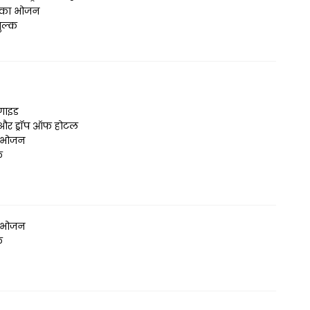
 का भोजन
शुल्क
 गाइड
र ड्रॉप ऑफ होटल
 भोजन
क
 भोजन
क