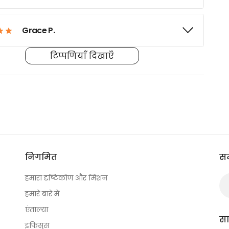
Grace P.
टिप्पणियाँ दिखाएँ
William H.
Zoe M.
Jacob F.
निगमित
सम
हमारा दृष्टिकोण और मिशन
Isabella J.
हमारे बारे में
एंताल्या
स
Benjamin T.
इफिसुस