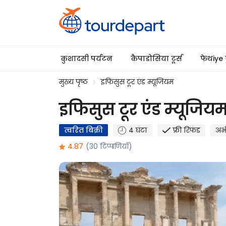
कुशादसी पर्यटन
कैपाडोसिया टूर्स
फेथiye 
मुख्य पृष्ठ
इफिसुस टूर एंड म्यूजियम
इफिसुस टूर एंड म्यूजिय
त्वरित बिक्री
4 घंटा
फ्री रिफंड
अभी
4.87
(30 टिप्पणियाँ)