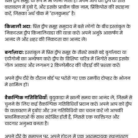
प्रिंस द्वीप समूह के रूप में भी जाना जाता है। अपने आप को द्वीप के शांत 
वातावरण में डुबो दें, और इसके प्राचीन ग्रीक नाम, प्रिंकिपोस की सराहना 
करें, जिसका अर्थ ग्रीक में "राजकुमार" है।
किनाली अदा:
 प्रिंस द्वीप समूह समुदाय में बसे लोगों के बीच इस्तांबुल के 
निकटतम द्वीप किनालियाडा की यात्रा करें। अपने अनूठे आकर्षण में 
आनंद लें और शहर की निकटता का आनंद लें।
बर्गाज़ादा: 
इस्तांबुल में प्रिंस द्वीप समूह के तीसरे सबसे बड़े बुर्गाज़ादा या 
एंटीगोनी का अन्वेषण करें। द्वीप के विशिष्ट चरित्र में भिगोते समय इसके 
गोल आकार और लगभग 2 किलोमीटर की चौड़ाई की प्रशंसा करें।
अपने द्वीप दौरे के दौरान बोर्ड पर परोसे गए एक रमणीय दोपहर के भोजन 
में शामिल हों।
वैकल्पिक गतिविधियाँ:
 बुयुकाडा में खाली समय का आनंद लें, जिसमें से 
चुनने के लिए कई वैकल्पिक गतिविधियाँ प्रदान करें। अपने आप को द्वीप 
के वातावरण में डुबोएं और उन गतिविधियों का चयन करें जो आपकी 
प्राथमिकताओं के साथ संरेखित होती हैं, जिससे एक व्यक्तिगत और 
यादगार अनुभव बनता है।
अपने दौरे के समापन पर, अपने होटल में एक आरामदायक स्थानांतरण 