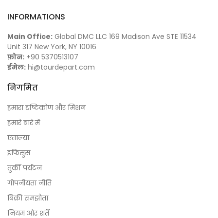
Zoe M.
INFORMATIONS
Main Office:
Global DMC LLC 169 Madison Ave STE 11534
Jacob F.
Unit 317 New York, NY 10016
फ़ोन:
+90 5370513107
ईमेल:
hi@tourdepart.com
Isabella J.
निगमित
हमारा दृष्टिकोण और मिशन
Benjamin T.
हमारे बारे में
एंताल्या
Ella W.
इफिसुस
तुर्की पर्यटन
गोपनीयता नीति
Lucas K.
बिक्री समझौता
नियम और शर्तें