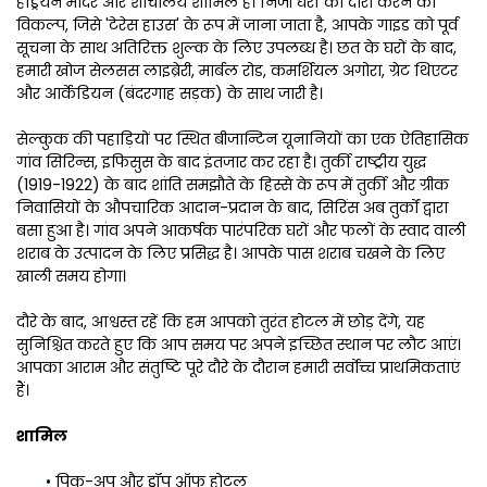
हैड्रियन मंदिर और शौचालय शामिल हैं। निजी घरों का दौरा करने का 
विकल्प, जिसे 'टेरेस हाउस' के रूप में जाना जाता है, आपके गाइड को पूर्व 
सूचना के साथ अतिरिक्त शुल्क के लिए उपलब्ध है। छत के घरों के बाद, 
हमारी खोज सेलसस लाइब्रेरी, मार्बल रोड, कमर्शियल अगोरा, ग्रेट थिएटर 
और आर्केडियन (बंदरगाह सड़क) के साथ जारी है।
सेल्कुक की पहाड़ियों पर स्थित बीजान्टिन यूनानियों का एक ऐतिहासिक 
गांव सिरिन्स, इफिसुस के बाद इंतजार कर रहा है। तुर्की राष्ट्रीय युद्ध 
(1919-1922) के बाद शांति समझौते के हिस्से के रूप में तुर्की और ग्रीक 
निवासियों के औपचारिक आदान-प्रदान के बाद, सिरिंस अब तुर्कों द्वारा 
बसा हुआ है। गांव अपने आकर्षक पारंपरिक घरों और फलों के स्वाद वाली 
शराब के उत्पादन के लिए प्रसिद्ध है। आपके पास शराब चखने के लिए 
खाली समय होगा।
दौरे के बाद, आश्वस्त रहें कि हम आपको तुरंत होटल में छोड़ देंगे, यह 
सुनिश्चित करते हुए कि आप समय पर अपने इच्छित स्थान पर लौट आएं। 
आपका आराम और संतुष्टि पूरे दौरे के दौरान हमारी सर्वोच्च प्राथमिकताएं 
हैं।
शामिल
पिक-अप और ड्रॉप ऑफ होटल